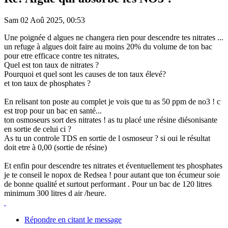
Sam 02 Aoû 2025, 00:53
Une poignée d algues ne changera rien pour descendre tes nitrates ...
un refuge à algues doit faire au moins 20% du volume de ton bac
pour etre efficace contre tes nitrates,
Quel est ton taux de nitrates ?
Pourquoi et quel sont les causes de ton taux élevé?
et ton taux de phosphates ?
En relisant ton poste au complet je vois que tu as 50 ppm de no3 ! c
est trop pour un bac en santé...
ton osmoseurs sort des nitrates ! as tu placé une résine diésonisante
en sortie de celui ci ?
As tu un controle TDS en sortie de l osmoseur ? si oui le résultat
doit etre à 0,00 (sortie de résine)
Et enfin pour descendre tes nitrates et éventuellement tes phosphates
je te conseil le nopox de Redsea ! pour autant que ton écumeur soie
de bonne qualité et surtout performant . Pour un bac de 120 litres
minimum 300 litres d air /heure.
Répondre en citant le message