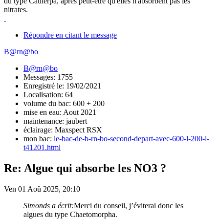
du type Caulerpa, après peut-être qu'elles n'absorbent pas les
nitrates.
Répondre en citant le message
B@rn@bo
B@rn@bo
Messages: 1755
Enregistré le: 19/02/2021
Localisation: 64
volume du bac: 600 + 200
mise en eau: Aout 2021
maintenance: jaubert
éclairage: Maxspect RSX
mon bac:
le-bac-de-b-rn-bo-second-depart-avec-600-l-200-l-
t41201.html
Re: Algue qui absorbe les NO3 ?
Ven 01 Aoû 2025, 20:10
Simonds a écrit:
Merci du conseil, j’éviterai donc les
algues du type Chaetomorpha.