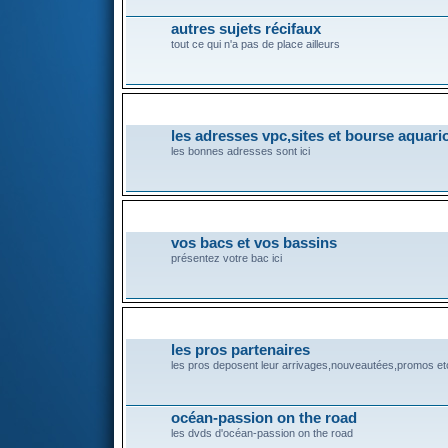
autres sujets récifaux
tout ce qui n'a pas de place ailleurs
ESPACE DETENT
les adresses vpc,sites et bourse aquari
les bonnes adresses sont ici
L'EAU DOUCE
vos bacs et vos bassins
présentez votre bac ici
ESPACE PRO
les pros partenaires
les pros deposent leur arrivages,nouveautées,promos etc.
océan-passion on the road
les dvds d'océan-passion on the road