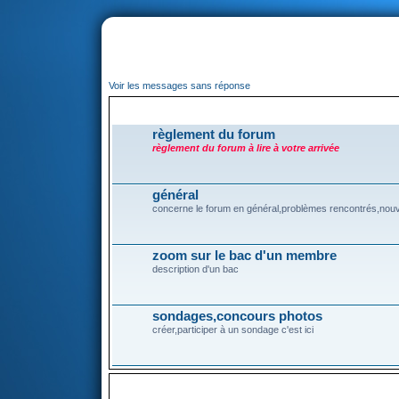
portail
forum
faq
m'enregister
co
Voir les messages sans réponse
ESPACE FORUM
règlement du forum
règlement du forum à lire à votre arrivée
général
concerne le forum en général,problèmes rencontrés,nouv
zoom sur le bac d'un membre
description d'un bac
sondages,concours photos
créer,participer à un sondage c'est ici
VOTRE BAC