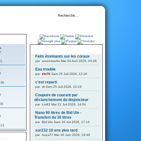
a
DERNIERS SUJETS
Faits étonnants sur les coraux
45
par
anaismartin
Mar 04 Aoû 2026, 00:28
Eau trouble
e
par
tito76
Sam 25 Juil 2026, 12:16
c'est reparti
636
par
dt
Sam 25 Juil 2026, 10:19
Coupure de courant par
déclanchement du disjoncteur
628
par
Lio62
Mar 21 Juil 2026, 14:04
Nano 90 litres de Bid Ule -
Transfert du 30 litres
par
Bid Ule
Sam 18 Juil 2026, 17:14
614
xor232 10 ans plus tard
par
hoya77
Mar 30 Juin 2026, 16:49