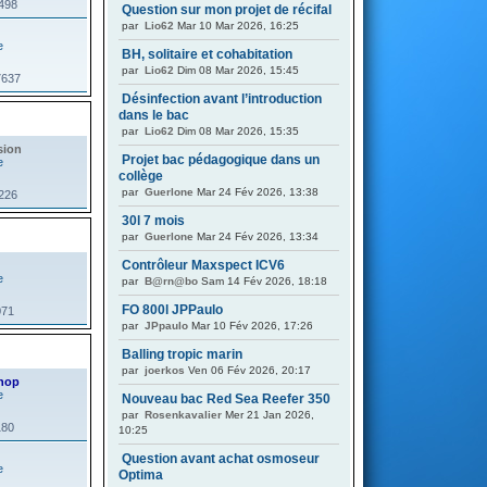
3498
Question sur mon projet de récifal
par
Lio62
Mar 10 Mar 2026, 16:25
BH, solitaire et cohabitation
par
Lio62
Dim 08 Mar 2026, 15:45
7637
Désinfection avant l’introduction
dans le bac
par
Lio62
Dim 08 Mar 2026, 15:35
sion
Projet bac pédagogique dans un
collège
par
Guerlone
Mar 24 Fév 2026, 13:38
0226
30l 7 mois
par
Guerlone
Mar 24 Fév 2026, 13:34
Contrôleur Maxspect ICV6
par
B@rn@bo
Sam 14 Fév 2026, 18:18
FO 800l JPPaulo
071
par
JPpaulo
Mar 10 Fév 2026, 17:26
Balling tropic marin
par
joerkos
Ven 06 Fév 2026, 20:17
hop
Nouveau bac Red Sea Reefer 350
par
Rosenkavalier
Mer 21 Jan 2026,
180
10:25
Question avant achat osmoseur
Optima