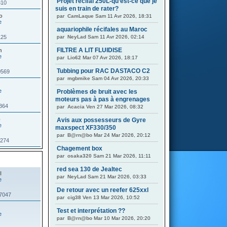
Projet récifal 250L-qu’est-ce que je
310
suis en train de rater?
o
par
CamLaque
Sam 11 Avr 2026, 18:31
aquariophile récifales au Maroc
125
par
NeyLad
Sam 11 Avr 2026, 02:14
FILTRE A LIT FLUIDISE
n
par
Lio62
Mar 07 Avr 2026, 18:17
Tubbing pour RAC DASTACO C2
0569
par
mgbmike
Sam 04 Avr 2026, 20:33
Problèmes de bruit avec les
moteurs pas à pas à engrenages
5364
par
Acacia
Ven 27 Mar 2026, 08:32
o
Avis aux possesseurs de Gyre
maxspect XF330/350
par
B@rn@bo
Mar 24 Mar 2026, 20:12
1274
Chagement box
par
osaka320
Sam 21 Mar 2026, 11:11
red sea 130 de Jealtec
l
par
NeyLad
Sam 21 Mar 2026, 03:33
De retour avec un reefer 625xxl
37047
par
cig38
Ven 13 Mar 2026, 10:52
Test et interprétation ??
par
B@rn@bo
Mar 10 Mar 2026, 20:20