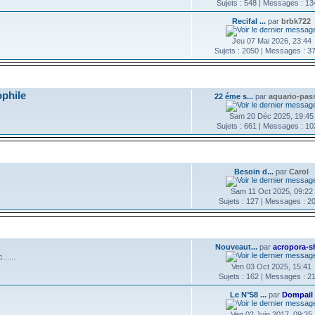
Sujets : 548 | Messages : 1
Recifal ...
par
brbk722
Jeu 07 Mai 2026, 23:44
Sujets : 2050 | Messages : 3
E
DERNIER MESSAGE
ophile
22 éme s...
par
aquario-pas
Sam 20 Déc 2025, 19:45
Sujets : 661 | Messages : 1
DERNIER MESSAGE
Besoin d...
par
Carol
Sam 11 Oct 2025, 09:22
Sujets : 127 | Messages : 2
DERNIER MESSAGE
Nouveaut...
par
acropora-s
.....
Ven 03 Oct 2025, 15:41
Sujets : 162 | Messages : 2
Le N°58 ...
par
Dompail
Ven 02 Juin 2017, 09:25