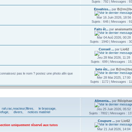
Sujets : 792 | Messages : 9
Envahiss...
par
B@rn@b
Mar 16 Juin 2026, 18:56
Sujets : 646 | Messages : 9
Faits ét...
par
anaismarti
Mar 04 Aoû 2026, 00:28
Sujets : 1940 | Messages : 3
Conseil ...
par
Lio62
Jeu 28 Mai 2026, 11:28
Sujets : 699 | Messages : 1
bete étr...
par
B@rn@b
connaissez pas le nom ? postez une photo afin que
Mer 28 Mai 2025, 17:00
Sujets : 1172 | Messages : 1
DERNIER MESSAGE
Alimenta...
par
Réciphae
rah,rac,reacteur,filtres
,
le brassage
,
Jeu 25 Juin 2026, 05:52
refuge
,
divers
,
notices matériel
Sujets : 7802 | Messages : 1
Coupure ...
par
Lio62
 section uniquement réservé aux tutos
Mar 21 Juil 2026, 14:04