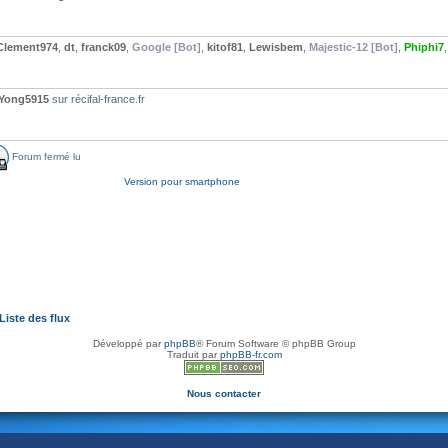
Clement974
,
dt
,
franck09
,
Google [Bot]
,
kitof81
,
Lewisbem
,
Majestic-12 [Bot]
,
Phiphi7
Yong5915
sur récifal-france.fr
Forum fermé lu
Version pour smartphone
Liste des flux
Développé par
phpBB
® Forum Software © phpBB Group
Traduit par
phpBB-fr.com
Nous contacter