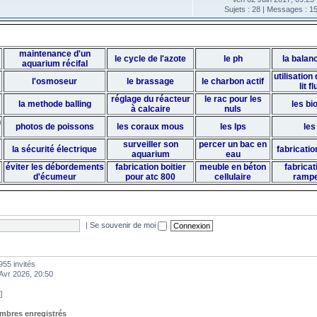
Sujets : 28 | Messages : 1
LES ARTICLES
maintenance d'un
le cycle de l'azote
le ph
la balan
aquarium récifal
utilisation 
l'osmoseur
le brassage
le charbon actif
lit f
réglage du réacteur
le rac pour les
la methode balling
les bi
à calcaire
nuls
n
photos de poissons
les coraux mous
les lps
les
surveiller son
percer un bac en
la sécurité électrique
fabricati
aquarium
eau
éviter les débordements
fabrication boitier
meuble en béton
fabricat
d'écumeur
pour atc 800
cellulaire
rampe 
|
Se souvenir de moi
5955 invités
 Avr 2026, 20:50
]
mbres enregistrés