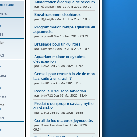
Alimentation électrique de secours
par
Réciphael
Jeu 25 Juin 2026, 05:52
58975
Envahissement d'ophiures
par
B@rn@bo
Mar 16 Juin 2026, 18:56
Programmation rampe aquarius 90
aquamedic
864
par
raphaell
Mar 16 Juin 2026, 09:21
ier
Brassage pour un 40 litres
par
Tovaritch
Sam 06 Juin 2026, 10:59
203
Aquarium maison et système
d’évacuation
par
Lio62
Jeu 28 Mai 2026, 11:46
Conseil pour retour à la vie de mon
6404
bac suite à un crash ?
par
Lio62
Jeu 28 Mai 2026, 11:28
Recifal sur sol sans fondation
par
brbk722
Jeu 07 Mai 2026, 23:44
3983
Produire son propre caviar, mythe
vot
ou réalité ?
par
Lio62
Jeu 07 Mai 2026, 15:55
994
Corail de feu et autres joyeusetés
par
Rosenkavalier
Lun 13 Avr 2026,
06:54