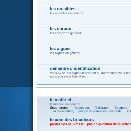
les nuisibles
les nuisibles en général
les coraux
les coraux en général
les algues
les algues en général
demande d'identification
Vous avez une algue,un poisson ou autres dont vous ne 
nous puissions l'identifier
AUTOUR DU BAC
le matériel
le matériel en général
Sous-forums:
l'osmoseur
,
l'éclairage
,
l'écumeur
,
la décantation
,
pompe de remontée, descente
,
le 
le coin des bricoleurs
postez vos oeuvres ici , pas de question dans cette