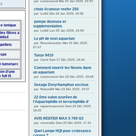
par
Louiseravot
Mar 20 Jan 2026, 15:53
53
choix écumeur reefer 250
par
Lio62
Dim 18 Jan 2026, 16:58
pompe doseuse et
ce ionique
supplementation
par
Lio62
Lun 05 Jan 2026, 16:09
des filtres a
luidisé
Le pH de mon aquarium
par
Rosenkavalier
Mer 31 Déc 2025,
opellets
07:47
 sps
Tunze 9410
par
Carol
Sam 27 Déc 2025, 18:44
on lumenarc
Comment nourrir les Neons dans
ion d'une
un aquarium
full t5
par
Louiseravot
Ven 26 Déc 2025, 19:09
Sexage Doryrhamphus excisus
par
Roland30
Mar 23 Déc 2025, 15:57
22 éme salon azuréen de
l'Aquariophilie et terrariophilie d'
par
aquario-passion
Sam 20 Déc 2025,
19:45
AVIS REEFER MAX S 700 G3
par
vincent2a
Sam 20 Déc 2025, 17:41
Quel Lampe HQI pour croissance
coraux ?