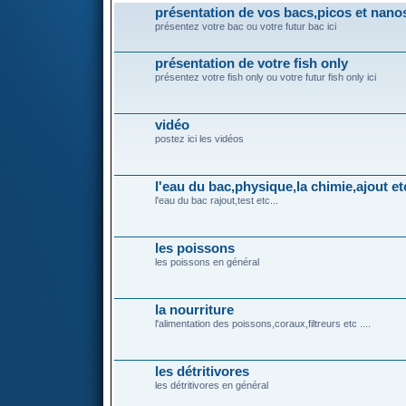
présentation de vos bacs,picos et nano
présentez votre bac ou votre futur bac ici
présentation de votre fish only
présentez votre fish only ou votre futur fish only ici
vidéo
postez ici les vidéos
l'eau du bac,physique,la chimie,ajout etc
l'eau du bac rajout,test etc...
les poissons
les poissons en général
la nourriture
l'alimentation des poissons,coraux,filtreurs etc ....
les détritivores
les détritivores en général