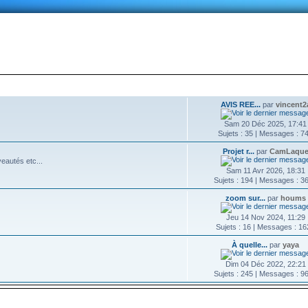
nnexion
DERNIER MESSAGE
AVIS REE...
par
vincent2
Sam 20 Déc 2025, 17:41
Sujets : 35 | Messages : 7
Projet r...
par
CamLaqu
eautés etc...
Sam 11 Avr 2026, 18:31
Sujets : 194 | Messages : 3
zoom sur...
par
houms
Jeu 14 Nov 2024, 11:29
Sujets : 16 | Messages : 1
À quelle...
par
yaya
Dim 04 Déc 2022, 22:21
Sujets : 245 | Messages : 9
DERNIER MESSAGE