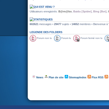
QUI EST VENU ?
Utilisateurs enregistrés:
B@rn@bo
,
Baidu [Spider]
,
Bing [Bot]
,
STATISTIQUES
602621
messages •
29477
sujets •
14652
membres • Bienvenue à
LEGENDE DES FOLDERS
Forum non lu
Forum lu
Forum fermé non lu
News
Plan de site
SitemapIndex
Flux RSS