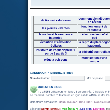
comment bien débuter
dictionnaire du forum
en récifal
fonctionnement de
les pierres vivantes
l'écumeur
la vodka et le réacteur a
réduction des no3et
bacteries
po4
évolution et révolution
la repro du pterapogo
récifales
kaudernie
l'histoire de l'aquariophilie 1
la bibliothèque recifale
partie 2
partie 3
modification d'une
piège a poissons
rampe
CONNEXION
•
M’ENREGISTRER
Nom d’utilisateur:
Mot de passe:
QUI EST EN LIGNE
Il y a
5958
utilisateurs en ligne : 3 enregistrés, 0 invisible et 
Le record du nombre d’utilisateurs en ligne est de
44984
, le Mer 29
Utilisateurs enregistrés:
Baidu [Spider]
,
Bing [Bot]
,
Google [Bot
Légende:
Administrateur
,
Modérateurs
,
Les pros
,
Les filles
,
Me