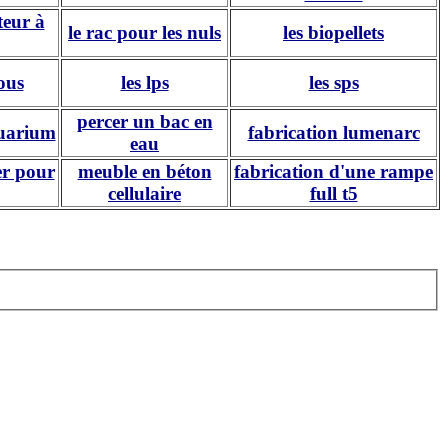
teur à
le rac pour les nuls
les biopellets
ous
les lps
les sps
percer un bac en
quarium
fabrication lumenarc
eau
er pour
meuble en béton
fabrication d'une rampe
cellulaire
full t5