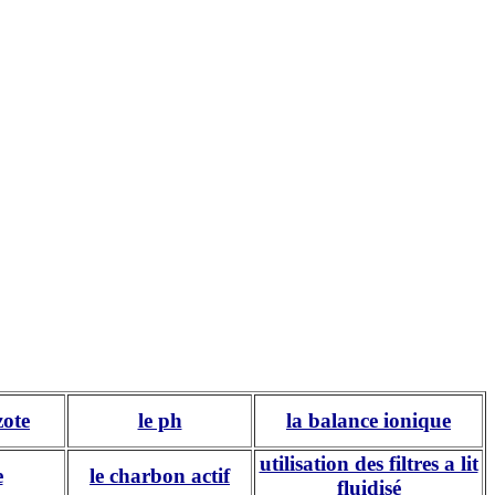
zote
le ph
la balance ionique
utilisation des filtres a lit
e
le charbon actif
fluidisé