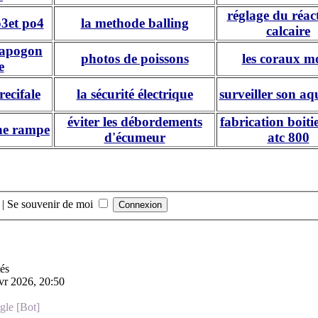
réglage du réac
o3et po4
la methode balling
calcaire
rapogon
photos de poissons
les coraux m
e
recifale
la sécurité électrique
surveiller son a
éviter les débordements
fabrication boiti
ne rampe
d'écumeur
atc 800
|
Se souvenir de moi
tés
vr 2026, 20:50
le [Bot]