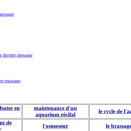
buter en
maintenance d'un
le cycle de l'a
aquarium récifal
nt de
l'osmoseur
le brassag
r