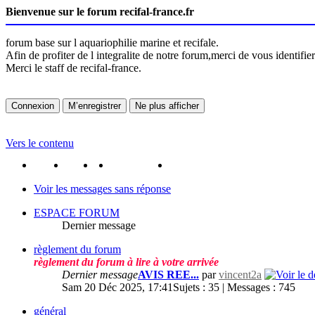
Bienvenue sur le forum recifal-france.fr
forum base sur l aquariophilie marine et recifale.
Afin de profiter de l integralite de notre forum,merci de vous identifi
Merci le staff de recifal-france.
Vers le contenu
portail
forum
faq
m'enregister
connexion
Voir les messages sans réponse
ESPACE FORUM
Dernier message
règlement du forum
règlement du forum à lire à votre arrivée
Dernier message
AVIS REE...
par
vincent2a
Sam 20 Déc 2025, 17:41
Sujets : 35 | Messages : 745
général