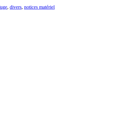
fuge
,
divers
,
notices matériel