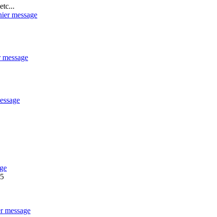
tc...
75