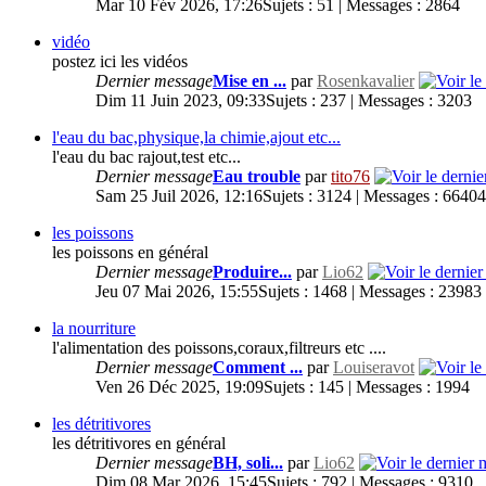
Mar 10 Fév 2026, 17:26
Sujets : 51 | Messages : 2864
vidéo
postez ici les vidéos
Dernier message
Mise en ...
par
Rosenkavalier
Dim 11 Juin 2023, 09:33
Sujets : 237 | Messages : 3203
l'eau du bac,physique,la chimie,ajout etc...
l'eau du bac rajout,test etc...
Dernier message
Eau trouble
par
tito76
Sam 25 Juil 2026, 12:16
Sujets : 3124 | Messages : 66404
les poissons
les poissons en général
Dernier message
Produire...
par
Lio62
Jeu 07 Mai 2026, 15:55
Sujets : 1468 | Messages : 23983
la nourriture
l'alimentation des poissons,coraux,filtreurs etc ....
Dernier message
Comment ...
par
Louiseravot
Ven 26 Déc 2025, 19:09
Sujets : 145 | Messages : 1994
les détritivores
les détritivores en général
Dernier message
BH, soli...
par
Lio62
Dim 08 Mar 2026, 15:45
Sujets : 792 | Messages : 9310