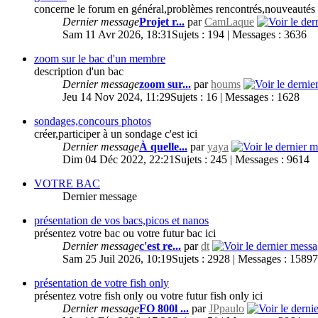
concerne le forum en général,problèmes rencontrés,nouveautés e
Dernier message
Projet r...
par
CamLaque
Sam 11 Avr 2026, 18:31
Sujets : 194 | Messages : 3636
zoom sur le bac d'un membre
description d'un bac
Dernier message
zoom sur...
par
houms
Jeu 14 Nov 2024, 11:29
Sujets : 16 | Messages : 1628
sondages,concours photos
créer,participer à un sondage c'est ici
Dernier message
À quelle...
par
yaya
Dim 04 Déc 2022, 22:21
Sujets : 245 | Messages : 9614
VOTRE BAC
Dernier message
présentation de vos bacs,picos et nanos
présentez votre bac ou votre futur bac ici
Dernier message
c'est re...
par
dt
Sam 25 Juil 2026, 10:19
Sujets : 2928 | Messages : 1589
présentation de votre fish only
présentez votre fish only ou votre futur fish only ici
Dernier message
FO 800l ...
par
JPpaulo