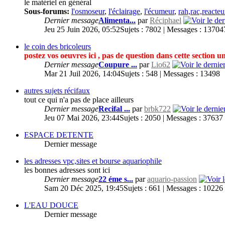
le matériel en général
Sous-forums:
l'osmoseur
,
l'éclairage
,
l'écumeur
,
rah,rac,reacteur
Dernier message
Alimenta...
par
Réciphael
Jeu 25 Juin 2026, 05:52
Sujets : 7802 | Messages : 13704
le coin des bricoleurs
postez vos oeuvres ici , pas de question dans cette section 
Dernier message
Coupure ...
par
Lio62
Mar 21 Juil 2026, 14:04
Sujets : 548 | Messages : 13498
autres sujets récifaux
tout ce qui n'a pas de place ailleurs
Dernier message
Recifal ...
par
brbk722
Jeu 07 Mai 2026, 23:44
Sujets : 2050 | Messages : 37637
ESPACE DETENTE
Dernier message
les adresses vpc,sites et bourse aquariophile
les bonnes adresses sont ici
Dernier message
22 éme s...
par
aquario-passion
Sam 20 Déc 2025, 19:45
Sujets : 661 | Messages : 10226
L'EAU DOUCE
Dernier message