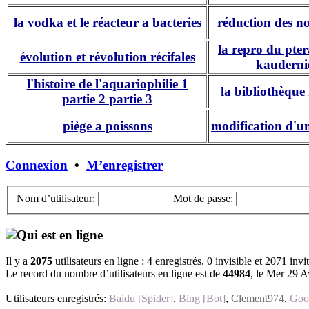
la vodka et le réacteur a bacteries
réduction des n
la repro du pte
évolution et révolution récifales
kauderni
l'histoire de l'aquariophilie 1
la bibliothèque 
partie 2
partie 3
piège a poissons
modification d'u
Connexion
•
M’enregistrer
Nom d’utilisateur:
Mot de passe:
Qui est en ligne
Il y a
2075
utilisateurs en ligne : 4 enregistrés, 0 invisible et 2071 invi
Le record du nombre d’utilisateurs en ligne est de
44984
, le Mer 29 A
Utilisateurs enregistrés:
Baidu [Spider]
,
Bing [Bot]
,
Clement974
,
Goog