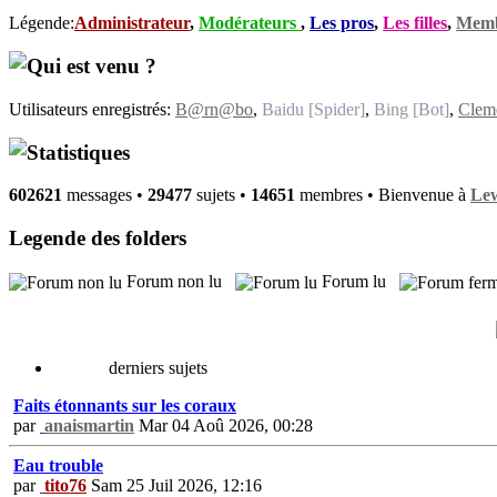
Légende:
Administrateur
,
Modérateurs
,
Les pros
,
Les filles
,
Memb
Qui est venu ?
Utilisateurs enregistrés:
B@rn@bo
,
Baidu [Spider]
,
Bing [Bot]
,
Clem
Statistiques
602621
messages •
29477
sujets •
14651
membres • Bienvenue à
Le
Legende des folders
Forum non lu
Forum lu
derniers sujets
Faits étonnants sur les coraux
par
anaismartin
Mar 04 Aoû 2026, 00:28
Eau trouble
par
tito76
Sam 25 Juil 2026, 12:16