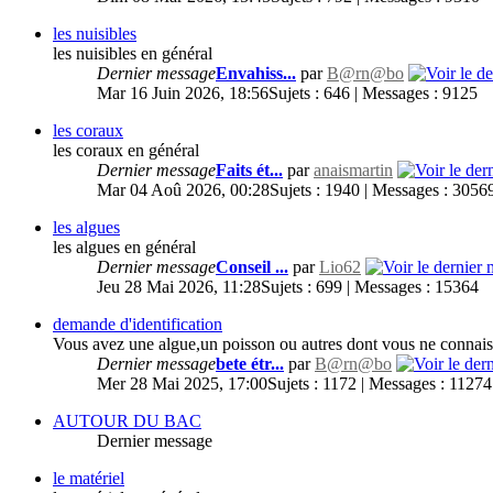
les nuisibles
les nuisibles en général
Dernier message
Envahiss...
par
B@rn@bo
Mar 16 Juin 2026, 18:56
Sujets : 646 | Messages : 9125
les coraux
les coraux en général
Dernier message
Faits ét...
par
anaismartin
Mar 04 Aoû 2026, 00:28
Sujets : 1940 | Messages : 3056
les algues
les algues en général
Dernier message
Conseil ...
par
Lio62
Jeu 28 Mai 2026, 11:28
Sujets : 699 | Messages : 15364
demande d'identification
Vous avez une algue,un poisson ou autres dont vous ne connaiss
Dernier message
bete étr...
par
B@rn@bo
Mer 28 Mai 2025, 17:00
Sujets : 1172 | Messages : 11274
AUTOUR DU BAC
Dernier message
le matériel