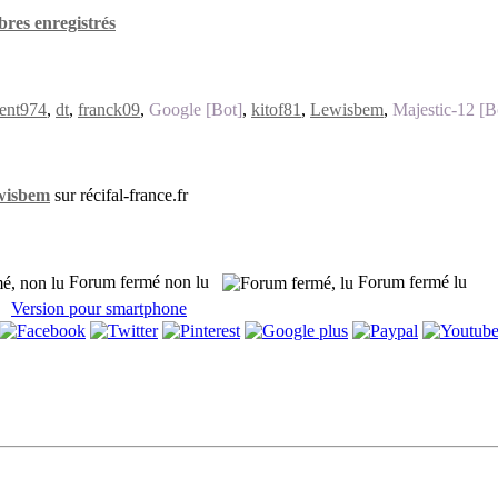
res enregistrés
ent974
,
dt
,
franck09
,
Google [Bot]
,
kitof81
,
Lewisbem
,
Majestic-12 [B
wisbem
sur récifal-france.fr
Forum fermé non lu
Forum fermé lu
Version pour smartphone