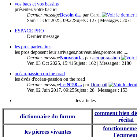
vos bacs et vos bassins
présentez votre bac ici
Dernier message
Besoin d...
par
Carol
Sam 11 Oct 2025, 09:22
Sujets : 127 | Messages : 2071
ESPACE PRO
Dernier message
les pros partenaires
les pros deposent leur arrivages,nouveautées,promos etc......
Dernier message
Nouveaut...
par
acropora-shop
Ven 03 Oct 2025, 15:41
Sujets : 162 | Messages : 2180
océan-passion on the road
les dvds d'océan-passion on the road
Dernier message
Le N°58 ...
par
Dompail
Ven 02 Juin 2017, 09:25
Sujets : 28 | Messages : 153
les articles
comment bien dé
dictionnaire du forum
récifal
fonctionneme
les pierres vivantes
l'écumeu