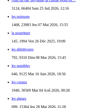
l'eau du bac,physique,la chimie,ajout etc...
3124, 66404
Sam 25 Juil 2026, 12:16
les poissons
1468, 23983
Jeu 07 Mai 2026, 15:55
la nourriture
145, 1994
Ven 26 Déc 2025, 19:09
les détritivores
792, 9310
Dim 08 Mar 2026, 15:45
les nuisibles
646, 9125
Mar 16 Juin 2026, 18:56
les coraux
1940, 30569
Mar 04 Aoû 2026, 00:28
les algues
699, 15364
Jeu 28 Mai 2026, 11:28