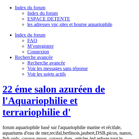
Index du forum
Index du forum
ESPACE DETENTE
les adresses vpc,sites et bourse aquariophile
Index du forum
FAQ
M’enregistrer
Connexion
Recherche avancée
Recherche avancée
Voir les messages sans réponse
Voir les sujets actifs
22 éme salon azuréen de
l'Aquariophilie et
terrariophilie d'
forum aquariophile basé sur l'aquariophilie marine et récifale,
aquariums d'eau de mer,recifal,berlinois,jaubert,DSB,picos, nanos,
fish only, coraux mous, coraux durs, articles,led,refuge tout le