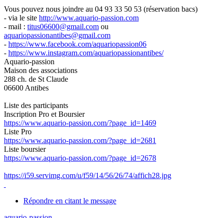
Vous pouvez nous joindre au 04 93 33 50 53 (réservation bacs)
- via le site
http://www.aquario-passion.com
- mail :
titus06600@gmail.com
ou
aquariopassionantibes@gmail.com
-
https://www.facebook.com/aquariopassion06
-
https://www.instagram.com/aquariopassionantibes/
Aquario-passion
Maison des associations
288 ch. de St Claude
06600 Antibes
Liste des participants
Inscription Pro et Boursier
https://www.aquario-passion.com/?page_id=1469
Liste Pro
https://www.aquario-passion.com/?page_id=2681
Liste boursier
https://www.aquario-passion.com/?page_id=2678
https://i59.servimg.com/u/f59/14/56/26/74/affich28.jpg
Répondre en citant le message
aquario-passion