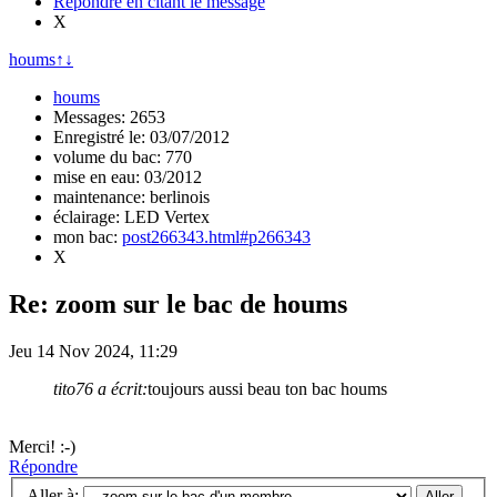
Répondre en citant le message
X
houms
↑
↓
houms
Messages: 2653
Enregistré le: 03/07/2012
volume du bac: 770
mise en eau: 03/2012
maintenance: berlinois
éclairage: LED Vertex
mon bac:
post266343.html#p266343
X
Re: zoom sur le bac de houms
Jeu 14 Nov 2024, 11:29
tito76 a écrit:
toujours aussi beau ton bac houms
Merci! :-)
Répondre
Aller à: