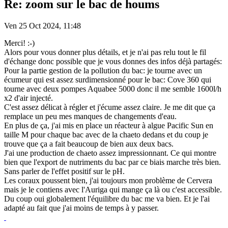
Re: zoom sur le bac de houms
Ven 25 Oct 2024, 11:48
Merci! :-)
Alors pour vous donner plus détails, et je n'ai pas relu tout le fil
d'échange donc possible que je vous donnes des infos déjà partagés:
Pour la partie gestion de la pollution du bac: je tourne avec un
écumeur qui est assez surdimensionné pour le bac: Cove 360 qui
tourne avec deux pompes Aquabee 5000 donc il me semble 1600l/h
x2 d'air injecté.
C'est assez délicat à régler et j'écume assez claire. Je me dit que ça
remplace un peu mes manques de changements d'eau.
En plus de ça, j'ai mis en place un réacteur à algue Pacific Sun en
taille M pour chaque bac avec de la chaeto dedans et du coup je
trouve que ça a fait beaucoup de bien aux deux bacs.
J'ai une production de chaeto assez impressionnant. Ce qui montre
bien que l'export de nutriments du bac par ce biais marche très bien.
Sans parler de l'effet positif sur le pH.
Les coraux poussent bien, j'ai toujours mon problème de Cervera
mais je le contiens avec l'Auriga qui mange ça là ou c'est accessible.
Du coup oui globalement l'équilibre du bac me va bien. Et je l'ai
adapté au fait que j'ai moins de temps à y passer.