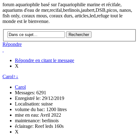
forum aquariophile basé sur l'aquariophilie marine et récifale,
aquariums d'eau de mer,recifal,berlinois,jaubert,DSB,picos, nanos,
fish only, coraux mous, coraux durs, articles,led,refuge tout le
monde est le bienvenue.
Répondre
Répondre en citant le message
X
Carol
↑
↓
Carol
Messages: 6291
Enregistré le: 29/12/2019
Localisation: suisse
volume du bac: 1200 litres
mise en eau: Avril 2022
maintenance: berlinois
éclairage: Reef leds 160s
X