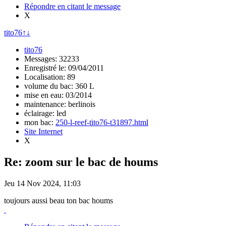
Répondre en citant le message
X
tito76
↑
↓
tito76
Messages: 32233
Enregistré le: 09/04/2011
Localisation: 89
volume du bac: 360 L
mise en eau: 03/2014
maintenance: berlinois
éclairage: led
mon bac:
250-l-reef-tito76-t31897.html
Site Internet
X
Re: zoom sur le bac de houms
Jeu 14 Nov 2024, 11:03
toujours aussi beau ton bac houms