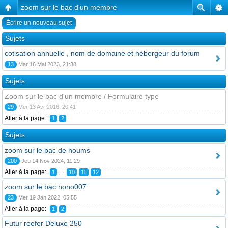
zoom sur le bac d'un membre
Écrire un nouveau sujet
Sujets
cotisation annuelle , nom de domaine et hébergeur du forum
13
Mar 16 Mai 2023, 21:38
Sujets
Zoom sur le bac d'un membre / Formulaire type
29
Mer 13 Avr 2016, 20:41
Aller à la page:
1
2
Sujets
zoom sur le bac de houms
200
Jeu 14 Nov 2024, 11:29
Aller à la page:
...
1
10
11
12
zoom sur le bac nono007
23
Mer 19 Jan 2022, 05:55
Aller à la page:
1
2
Futur reefer Deluxe 250