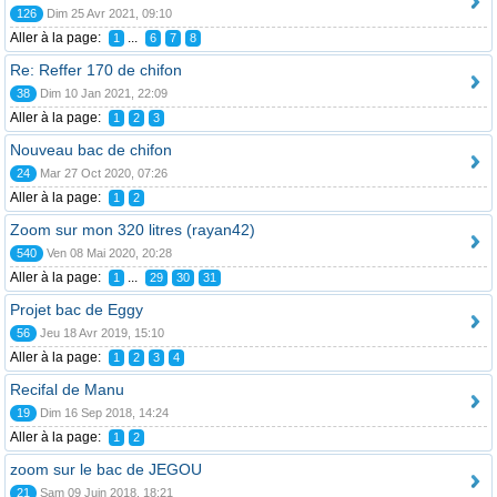
126
Dim 25 Avr 2021, 09:10
Aller à la page:
...
1
6
7
8
Re: Reffer 170 de chifon
38
Dim 10 Jan 2021, 22:09
Aller à la page:
1
2
3
Nouveau bac de chifon
24
Mar 27 Oct 2020, 07:26
Aller à la page:
1
2
Zoom sur mon 320 litres (rayan42)
540
Ven 08 Mai 2020, 20:28
Aller à la page:
...
1
29
30
31
Projet bac de Eggy
56
Jeu 18 Avr 2019, 15:10
Aller à la page:
1
2
3
4
Recifal de Manu
19
Dim 16 Sep 2018, 14:24
Aller à la page:
1
2
zoom sur le bac de JEGOU
21
Sam 09 Juin 2018, 18:21