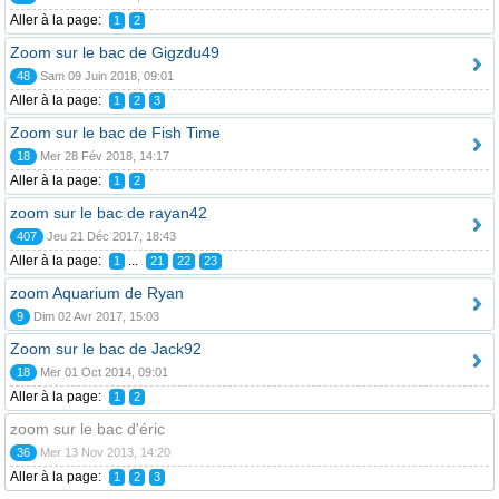
Aller à la page:
1
2
Zoom sur le bac de Gigzdu49
48
Sam 09 Juin 2018, 09:01
Aller à la page:
1
2
3
Zoom sur le bac de Fish Time
18
Mer 28 Fév 2018, 14:17
Aller à la page:
1
2
zoom sur le bac de rayan42
407
Jeu 21 Déc 2017, 18:43
Aller à la page:
...
1
21
22
23
zoom Aquarium de Ryan
9
Dim 02 Avr 2017, 15:03
Zoom sur le bac de Jack92
18
Mer 01 Oct 2014, 09:01
Aller à la page:
1
2
zoom sur le bac d'éric
36
Mer 13 Nov 2013, 14:20
Aller à la page:
1
2
3