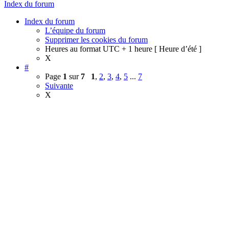
Index du forum
Index du forum
L’équipe du forum
Supprimer les cookies du forum
Heures au format UTC + 1 heure [ Heure d’été ]
X
#
Page
1
sur
7
1
,
2
,
3
,
4
,
5
...
7
Suivante
X