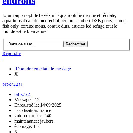
endroits
forum aquariophile basé sur l'aquariophilie marine et récifale,
aquariums d'eau de mer,recifal,berlinois,jaubert,DSB,picos, nanos,
fish only, coraux mous, coraux durs, articles,led,refuge tout le
monde est le bienvenue.
Répondre
Répondre en citant le message
X
brbk722
↑
↓
brbk722
Messages: 12
Enregistré le: 14/09/2025
Localisation: france
volume du bac: 540
maintenance: jaubert
éclairage: T5
X