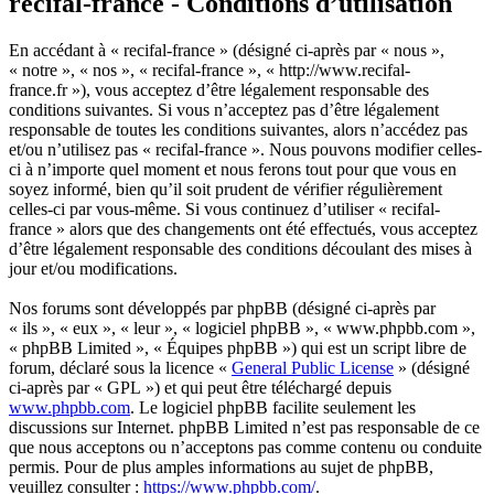
recifal-france - Conditions d’utilisation
En accédant à « recifal-france » (désigné ci-après par « nous »,
« notre », « nos », « recifal-france », « http://www.recifal-
france.fr »), vous acceptez d’être légalement responsable des
conditions suivantes. Si vous n’acceptez pas d’être légalement
responsable de toutes les conditions suivantes, alors n’accédez pas
et/ou n’utilisez pas « recifal-france ». Nous pouvons modifier celles-
ci à n’importe quel moment et nous ferons tout pour que vous en
soyez informé, bien qu’il soit prudent de vérifier régulièrement
celles-ci par vous-même. Si vous continuez d’utiliser « recifal-
france » alors que des changements ont été effectués, vous acceptez
d’être légalement responsable des conditions découlant des mises à
jour et/ou modifications.
Nos forums sont développés par phpBB (désigné ci-après par
« ils », « eux », « leur », « logiciel phpBB », « www.phpbb.com »,
« phpBB Limited », « Équipes phpBB ») qui est un script libre de
forum, déclaré sous la licence «
General Public License
» (désigné
ci-après par « GPL ») et qui peut être téléchargé depuis
www.phpbb.com
. Le logiciel phpBB facilite seulement les
discussions sur Internet. phpBB Limited n’est pas responsable de ce
que nous acceptons ou n’acceptons pas comme contenu ou conduite
permis. Pour de plus amples informations au sujet de phpBB,
veuillez consulter :
https://www.phpbb.com/
.