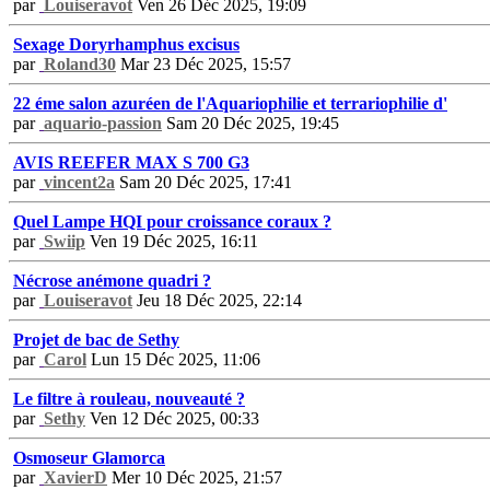
par
Louiseravot
Ven 26 Déc 2025, 19:09
Sexage Doryrhamphus excisus
par
Roland30
Mar 23 Déc 2025, 15:57
22 éme salon azuréen de l'Aquariophilie et terrariophilie d'
par
aquario-passion
Sam 20 Déc 2025, 19:45
AVIS REEFER MAX S 700 G3
par
vincent2a
Sam 20 Déc 2025, 17:41
Quel Lampe HQI pour croissance coraux ?
par
Swiip
Ven 19 Déc 2025, 16:11
Nécrose anémone quadri ?
par
Louiseravot
Jeu 18 Déc 2025, 22:14
Projet de bac de Sethy
par
Carol
Lun 15 Déc 2025, 11:06
Le filtre à rouleau, nouveauté ?
par
Sethy
Ven 12 Déc 2025, 00:33
Osmoseur Glamorca
par
XavierD
Mer 10 Déc 2025, 21:57