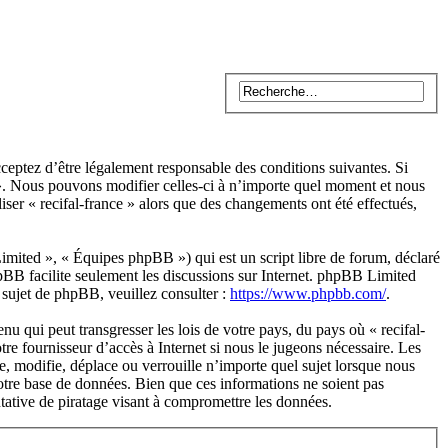
acceptez d’être légalement responsable des conditions suivantes. Si
e ». Nous pouvons modifier celles-ci à n’importe quel moment et nous
iser « recifal-france » alors que des changements ont été effectués,
ited », « Équipes phpBB ») qui est un script libre de forum, déclaré
hpBB facilite seulement les discussions sur Internet. phpBB Limited
sujet de phpBB, veuillez consulter :
https://www.phpbb.com/
.
u qui peut transgresser les lois de votre pays, du pays où « recifal-
re fournisseur d’accès à Internet si nous le jugeons nécessaire. Les
e, modifie, déplace ou verrouille n’importe quel sujet lorsque nous
otre base de données. Bien que ces informations ne soient pas
ntative de piratage visant à compromettre les données.