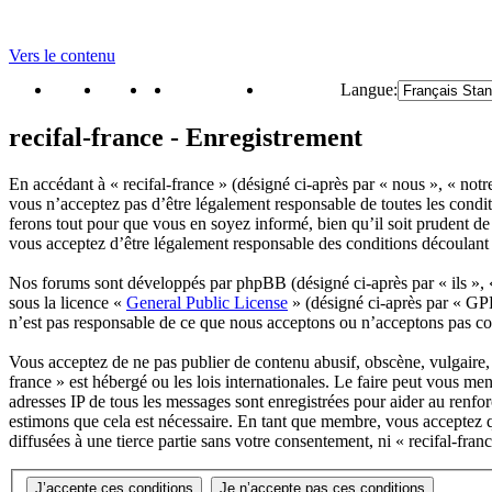
Vers le contenu
portail
forum
faq
m'enregister
connexion
Langue:
recifal-france - Enregistrement
En accédant à « recifal-france » (désigné ci-après par « nous », « notr
vous n’acceptez pas d’être légalement responsable de toutes les condit
ferons tout pour que vous en soyez informé, bien qu’il soit prudent de 
vous acceptez d’être légalement responsable des conditions découlant 
Nos forums sont développés par phpBB (désigné ci-après par « ils »,
sous la licence «
General Public License
» (désigné ci-après par « GPL
n’est pas responsable de ce que nous acceptons ou n’acceptons pas c
Vous acceptez de ne pas publier de contenu abusif, obscène, vulgaire, d
france » est hébergé ou les lois internationales. Le faire peut vous m
adresses IP de tous les messages sont enregistrées pour aider au renfo
estimons que cela est nécessaire. En tant que membre, vous acceptez q
diffusées à une tierce partie sans votre consentement, ni « recifal-fr