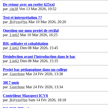
De retour avec un reefer 625xxl
par
cig38
Ven 13 Mar 2026, 10:52
Test et interprétation ??
par
B@rn@bo
Mar 10 Mar 2026, 20:20
Question sur mon projet de récifal
par
Lio62
Mar 10 Mar 2026, 16:25
BH, solitaire et cohabitation
par
Lio62
Dim 08 Mar 2026, 15:45
Désinfection avant l’introduction dans le bac
par
Lio62
Dim 08 Mar 2026, 15:35
Projet bac pédagogique dans un collège
par
Guerlone
Mar 24 Fév 2026, 13:38
30l 7 mois
par
Guerlone
Mar 24 Fév 2026, 13:34
Contrôleur Maxspect ICV6
par
B@rn@bo
Sam 14 Fév 2026, 18:18