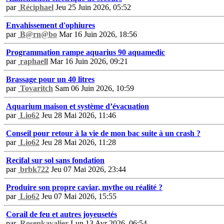
par
Réciphael
Jeu 25 Juin 2026, 05:52
Envahissement d'ophiures
par
B@rn@bo
Mar 16 Juin 2026, 18:56
Programmation rampe aquarius 90 aquamedic
par
raphaell
Mar 16 Juin 2026, 09:21
Brassage pour un 40 litres
par
Tovaritch
Sam 06 Juin 2026, 10:59
Aquarium maison et système d’évacuation
par
Lio62
Jeu 28 Mai 2026, 11:46
Conseil pour retour à la vie de mon bac suite à un crash ?
par
Lio62
Jeu 28 Mai 2026, 11:28
Recifal sur sol sans fondation
par
brbk722
Jeu 07 Mai 2026, 23:44
Produire son propre caviar, mythe ou réalité ?
par
Lio62
Jeu 07 Mai 2026, 15:55
Corail de feu et autres joyeusetés
par
Rosenkavalier
Lun 13 Avr 2026, 06:54