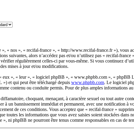
e », « nos », « recifal-france », « http://www.recifal-france.fr »), vous 
ions suivantes, alors n’accédez pas et/ou n’utilisez pas « recifal-franc
vérifier régulièrement celles-ci par vous-même. Si vous continuez d’util
des mises à jour et/ou modifications.
 « eux », « leur », « logiciel phpBB », « www.phpbb.com », « phpBB Lim
 ») et qui peut être téléchargé depuis
www.phpbb.com
. Le logiciel p
omme contenu ou conduite permis. Pour de plus amples informations au 
iffamatoire, choquant, menaçant, à caractère sexuel ou tout autre conten
ener à un bannissement immédiat et permanent, avec une notification à vot
rcement de ces conditions. Vous acceptez que « recifal-france » supprim
ue toutes les informations que vous avez saisies soient stockées dans n
ance », ni phpBB ne pourront être tenus comme responsables en cas de te