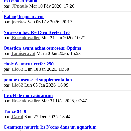
FO 800l JPPaulo
par
JPpaulo
Mar 10 Fév 2026, 17:26
Balling tropic marin
par
joerkos
Ven 06 Fév 2026, 20:17
Nouveau bac Red Sea Reefer 350
par
Rosenkavalier
Mer 21 Jan 2026, 10:25
Question avant achat osmoseur Optima
par
Louiseravot
Mar 20 Jan 2026, 15:53
choix écumeur reefer 250
par
Lio62
Dim 18 Jan 2026, 16:58
pompe doseuse et supplementation
par
Lio62
Lun 05 Jan 2026, 16:09
Le pH de mon aquarium
par
Rosenkavalier
Mer 31 Déc 2025, 07:47
Tunze 9410
par
Carol
Sam 27 Déc 2025, 18:44
Comment nourrir les Neons dans un aquarium