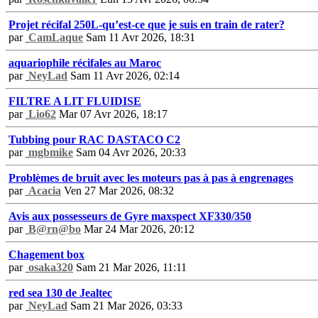
Projet récifal 250L-qu’est-ce que je suis en train de rater?
par
CamLaque
Sam 11 Avr 2026, 18:31
aquariophile récifales au Maroc
par
NeyLad
Sam 11 Avr 2026, 02:14
FILTRE A LIT FLUIDISE
par
Lio62
Mar 07 Avr 2026, 18:17
Tubbing pour RAC DASTACO C2
par
mgbmike
Sam 04 Avr 2026, 20:33
Problèmes de bruit avec les moteurs pas à pas à engrenages
par
Acacia
Ven 27 Mar 2026, 08:32
Avis aux possesseurs de Gyre maxspect XF330/350
par
B@rn@bo
Mar 24 Mar 2026, 20:12
Chagement box
par
osaka320
Sam 21 Mar 2026, 11:11
red sea 130 de Jealtec
par
NeyLad
Sam 21 Mar 2026, 03:33