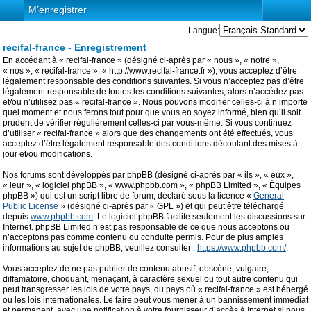
M’enregistrer
Langue:
recifal-france - Enregistrement
En accédant à « recifal-france » (désigné ci-après par « nous », « notre »,
« nos », « recifal-france », « http://www.recifal-france.fr »), vous acceptez d’être
légalement responsable des conditions suivantes. Si vous n’acceptez pas d’être
légalement responsable de toutes les conditions suivantes, alors n’accédez pas
et/ou n’utilisez pas « recifal-france ». Nous pouvons modifier celles-ci à n’importe
quel moment et nous ferons tout pour que vous en soyez informé, bien qu’il soit
prudent de vérifier régulièrement celles-ci par vous-même. Si vous continuez
d’utiliser « recifal-france » alors que des changements ont été effectués, vous
acceptez d’être légalement responsable des conditions découlant des mises à
jour et/ou modifications.
Nos forums sont développés par phpBB (désigné ci-après par « ils », « eux »,
« leur », « logiciel phpBB », « www.phpbb.com », « phpBB Limited », « Équipes
phpBB ») qui est un script libre de forum, déclaré sous la licence «
General
Public License
» (désigné ci-après par « GPL ») et qui peut être téléchargé
depuis
www.phpbb.com
. Le logiciel phpBB facilite seulement les discussions sur
Internet. phpBB Limited n’est pas responsable de ce que nous acceptons ou
n’acceptons pas comme contenu ou conduite permis. Pour de plus amples
informations au sujet de phpBB, veuillez consulter :
https://www.phpbb.com/
.
Vous acceptez de ne pas publier de contenu abusif, obscène, vulgaire,
diffamatoire, choquant, menaçant, à caractère sexuel ou tout autre contenu qui
peut transgresser les lois de votre pays, du pays où « recifal-france » est hébergé
ou les lois internationales. Le faire peut vous mener à un bannissement immédiat
et permanent, avec une notification à votre fournisseur d’accès à Internet si nous