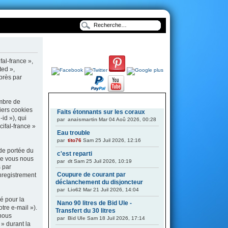
fal-france »,
ted »,
après par
ombre de
DERNIERS SUJETS
miers cookies
Faits étonnants sur les coraux
-id »), qui
par
anaismartin
Mar 04 Aoû 2026, 00:28
ifal-france »
Eau trouble
par
tito76
Sam 25 Juil 2026, 12:16
 de portée du
c'est reparti
ue vous nous
par
dt
Sam 25 Juil 2026, 10:19
s par
Coupure de courant par
enregistrement
déclanchement du disjoncteur
par
Lio62
Mar 21 Juil 2026, 14:04
é pour la
Nano 90 litres de Bid Ule -
tre e-mail »).
Transfert du 30 litres
 nous
par
Bid Ule
Sam 18 Juil 2026, 17:14
 » durant la