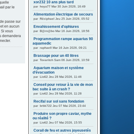
xor232 10 ans plus tard
quelle
par
hoya77
Mar 30 Juin 2026, 16:49
ail par le
Alimentation électrique de secours
par
Réciphael
Jeu 25 Juin 2026, 05:52
 de passe sur
t et en aucun
Envahissement d'ophiures
 Si vous
par
B@rn@bo
Mar 16 Juin 2026, 18:56
ous demandera
Programmation rampe aquarius 90
necter.
aquamedic
par
raphaell
Mar 16 Juin 2026, 09:21
Brassage pour un 40 litres
par
Tovaritch
Sam 06 Juin 2026, 10:59
Aquarium maison et système
d’évacuation
par
Lio62
Jeu 28 Mai 2026, 11:46
Conseil pour retour à la vie de mon
bac suite à un crash ?
par
Lio62
Jeu 28 Mai 2026, 11:28
Recifal sur sol sans fondation
par
brbk722
Jeu 07 Mai 2026, 23:44
Produire son propre caviar, mythe
ou réalité ?
par
Lio62
Jeu 07 Mai 2026, 15:55
Corail de feu et autres joyeusetés