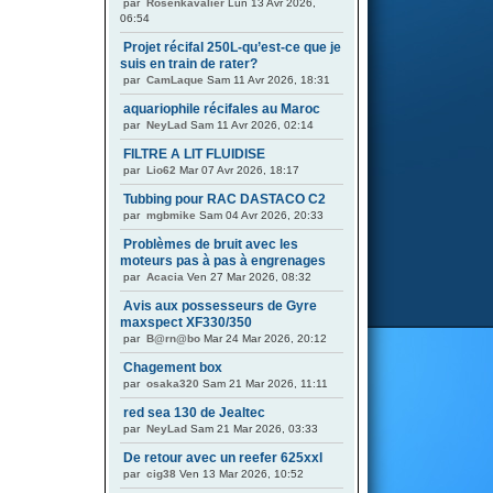
par
Rosenkavalier
Lun 13 Avr 2026,
06:54
Projet récifal 250L-qu’est-ce que je
suis en train de rater?
par
CamLaque
Sam 11 Avr 2026, 18:31
aquariophile récifales au Maroc
par
NeyLad
Sam 11 Avr 2026, 02:14
FILTRE A LIT FLUIDISE
par
Lio62
Mar 07 Avr 2026, 18:17
Tubbing pour RAC DASTACO C2
par
mgbmike
Sam 04 Avr 2026, 20:33
Problèmes de bruit avec les
moteurs pas à pas à engrenages
par
Acacia
Ven 27 Mar 2026, 08:32
Avis aux possesseurs de Gyre
maxspect XF330/350
par
B@rn@bo
Mar 24 Mar 2026, 20:12
Chagement box
par
osaka320
Sam 21 Mar 2026, 11:11
red sea 130 de Jealtec
par
NeyLad
Sam 21 Mar 2026, 03:33
De retour avec un reefer 625xxl
par
cig38
Ven 13 Mar 2026, 10:52