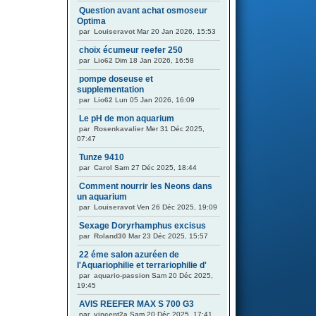
Question avant achat osmoseur
Optima
par
Louiseravot
Mar 20 Jan 2026, 15:53
choix écumeur reefer 250
par
Lio62
Dim 18 Jan 2026, 16:58
pompe doseuse et
supplementation
par
Lio62
Lun 05 Jan 2026, 16:09
Le pH de mon aquarium
par
Rosenkavalier
Mer 31 Déc 2025,
07:47
Tunze 9410
par
Carol
Sam 27 Déc 2025, 18:44
Comment nourrir les Neons dans
un aquarium
par
Louiseravot
Ven 26 Déc 2025, 19:09
Sexage Doryrhamphus excisus
par
Roland30
Mar 23 Déc 2025, 15:57
22 éme salon azuréen de
l'Aquariophilie et terrariophilie d'
par
aquario-passion
Sam 20 Déc 2025,
19:45
AVIS REEFER MAX S 700 G3
par
vincent2a
Sam 20 Déc 2025, 17:41