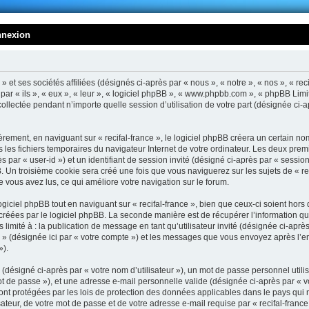
nnexion
» et ses sociétés affiliées (désignés ci-après par « nous », « notre », « nos », « reci
s par « ils », « eux », « leur », « logiciel phpBB », « www.phpbb.com », « phpBB Limi
ollectée pendant n’importe quelle session d’utilisation de votre part (désignée ci-
rement, en naviguant sur « recifal-france », le logiciel phpBB créera un certain n
ns les fichiers temporaires du navigateur Internet de votre ordinateur. Les deux pre
s par « user-id ») et un identifiant de session invité (désigné ci-après par « session
 Un troisième cookie sera créé une fois que vous naviguerez sur les sujets de « rec
que vous avez lus, ce qui améliore votre navigation sur le forum.
ciel phpBB tout en naviguant sur « recifal-france », bien que ceux-ci soient hors
créées par le logiciel phpBB. La seconde manière est de récupérer l’information q
 limité à : la publication de message en tant qu’utilisateur invité (désignée ci-aprè
ce » (désignée ici par « votre compte ») et les messages que vous envoyez après l’
»).
désigné ci-après par « votre nom d’utilisateur »), un mot de passe personnel utilis
 de passe »), et une adresse e-mail personnelle valide (désignée ci-après par « vo
sont protégées par les lois de protection des données applicables dans le pays qui
teur, de votre mot de passe et de votre adresse e-mail requise par « recifal-france