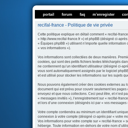
portail
forum
faq
m'enregister
co
recifal-france - Politique de vie privée
Cette politique explique en détail comment « recifal-france 
« http://www.recifal-france.fr ») et phpBB (désigné ci-aprè
« Équipes phpBB ») utilisent n’importe quelle information c
« vos informations »).
Vos informations sont collectées de deux manières. Premiè
cookies, qui sont des petits fichiers textes téléchargés da
ne contiennent qu’un identifiant utilisateur (désigné ci-aprè
vous sont automatiquement assignés par le logiciel phpBB.
et est utilisé pour stocker les informations sur les sujets 
Nous pouvons également créer des cookies externes au logi
document qui est prévu pour couvrir seulement les pages 
envoyez et que nous collectons. Ceci peut être, et n’est pas
« messages invités »), l’enregistrement sur « recifal-fran
et lors d’une connexion (désignés ici par « vos messages 
Votre compte contiendra au minimum un identifiant unique (
connexion à votre compte (désigné ci-après par « votre mot
Vos informations pour votre compte sur « recifal-france » 
héberge. Toute information en-dehors de votre nom d’utilisa