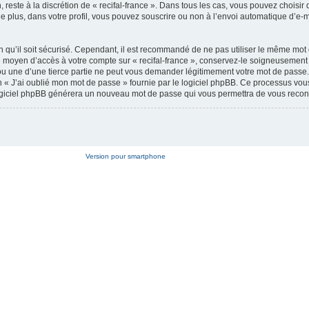
 reste à la discrétion de « recifal-france ». Dans tous les cas, vous pouvez choisir 
 plus, dans votre profil, vous pouvez souscrire ou non à l’envoi automatique d’e-m
n qu’il soit sécurisé. Cependant, il est recommandé de ne pas utiliser le même mot
t le moyen d’accès à votre compte sur « recifal-france », conservez-le soigneusemen
 ou une d’une tierce partie ne peut vous demander légitimement votre mot de passe.
ion « J’ai oublié mon mot de passe » fournie par le logiciel phpBB. Ce processus v
le logiciel phpBB générera un nouveau mot de passe qui vous permettra de vous recon
Version pour smartphone