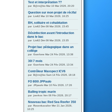
Test et interprétation ??
par
B@rn@bo
Mar 10 Mar 2026, 20:20
Question sur mon projet de récifal
par
Lio62
Mar 10 Mar 2026, 16:25
BH, solitaire et cohabitation
par
Lio62
Dim 08 Mar 2026, 15:45
Désinfection avant l’introduction
dans le bac
par
Lio62
Dim 08 Mar 2026, 15:35
Projet bac pédagogique dans un
collège
par
Guerlone
Mar 24 Fév 2026, 13:38
30l 7 mois
par
Guerlone
Mar 24 Fév 2026, 13:34
Contrôleur Maxspect ICV6
par
B@rn@bo
Sam 14 Fév 2026, 18:18
FO 800l JPPaulo
par
JPpaulo
Mar 10 Fév 2026, 17:26
Balling tropic marin
par
joerkos
Ven 06 Fév 2026, 20:17
Nouveau bac Red Sea Reefer 350
par
Rosenkavalier
Mer 21 Jan 2026,
10:25