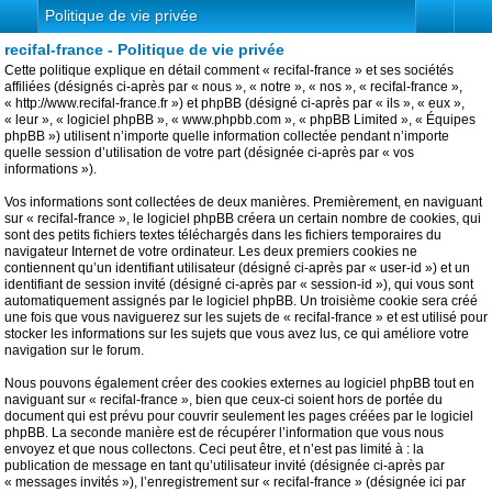
Politique de vie privée
recifal-france - Politique de vie privée
Cette politique explique en détail comment « recifal-france » et ses sociétés
affiliées (désignés ci-après par « nous », « notre », « nos », « recifal-france »,
« http://www.recifal-france.fr ») et phpBB (désigné ci-après par « ils », « eux »,
« leur », « logiciel phpBB », « www.phpbb.com », « phpBB Limited », « Équipes
phpBB ») utilisent n’importe quelle information collectée pendant n’importe
quelle session d’utilisation de votre part (désignée ci-après par « vos
informations »).
Vos informations sont collectées de deux manières. Premièrement, en naviguant
sur « recifal-france », le logiciel phpBB créera un certain nombre de cookies, qui
sont des petits fichiers textes téléchargés dans les fichiers temporaires du
navigateur Internet de votre ordinateur. Les deux premiers cookies ne
contiennent qu’un identifiant utilisateur (désigné ci-après par « user-id ») et un
identifiant de session invité (désigné ci-après par « session-id »), qui vous sont
automatiquement assignés par le logiciel phpBB. Un troisième cookie sera créé
une fois que vous naviguerez sur les sujets de « recifal-france » et est utilisé pour
stocker les informations sur les sujets que vous avez lus, ce qui améliore votre
navigation sur le forum.
Nous pouvons également créer des cookies externes au logiciel phpBB tout en
naviguant sur « recifal-france », bien que ceux-ci soient hors de portée du
document qui est prévu pour couvrir seulement les pages créées par le logiciel
phpBB. La seconde manière est de récupérer l’information que vous nous
envoyez et que nous collectons. Ceci peut être, et n’est pas limité à : la
publication de message en tant qu’utilisateur invité (désignée ci-après par
« messages invités »), l’enregistrement sur « recifal-france » (désignée ici par