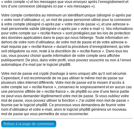
« votre compte ») et les messages que vous envoyez après l’enregistrement et
lors d’une connexion (désignés ici par « vos messages »).
Votre compte contiendra au minimum un identifiant unique (désigné ci-après par
« votre nom d’utilisateur »), un mot de passe personnel utilisé pour la connexion
à votre compte (désigné ci-après par « votre mot de passe »), et une adresse e-
mail personnelle valide (désignée ci-après par « votre e-mail »). Vos informations
pour votre compte sur « recifal-france » sont protégées par les lois de protection
des données applicables dans le pays qui nous héberge. Toute information en-
dehors de votre nom d’utilisateur, de votre mot de passe et de votre adresse e-
mail requise par « recifal-france » durant la procédure d’enregistrement, qu’elle
soit obligatoire ou non, reste à la discrétion de « recifal-france ». Dans tous les
cas, vous pouvez choisir quelle information de votre compte sera affichée
publiquement. De plus, dans votre profil, vous pouvez souscrire ou non à l’envoi
automatique d’e-mail par le logiciel phpBB.
Votre mot de passe est crypté (hashage à sens unique) afin qu’il soit sécurisé.
Cependant, il est recommandé de ne pas utiliser le même mot de passe sur
plusieurs sites Internet différents. Votre mot de passe est le moyen d’accès à
votre compte sur « recifal-france », conservez-le soigneusement et en aucun cas
une personne affiliée de « recifal-france », de phpBB ou une d’une tierce partie
ne peut vous demander légitimement votre mot de passe. Si vous oubliez votre
mot de passe, vous pouvez utiliser la fonction « J’ai oublié mon mot de passe »
fournie par le logiciel phpBB. Ce processus vous demandera de fournir votre
nom d’utilisateur et votre e-mail, alors le logiciel phpBB générera un nouveau
mot de passe qui vous permettra de vous reconnecter.
Retour à la page de connexion