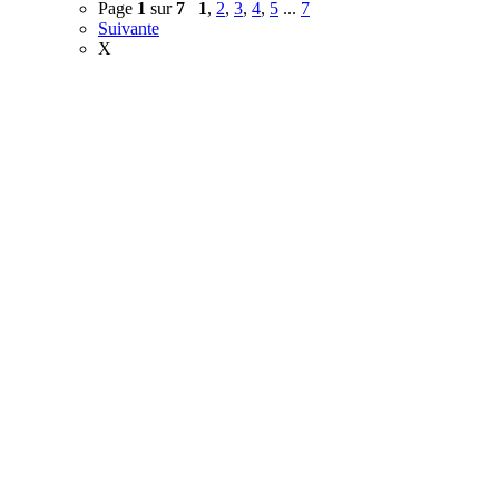
Page
1
sur
7
1
,
2
,
3
,
4
,
5
...
7
Suivante
X