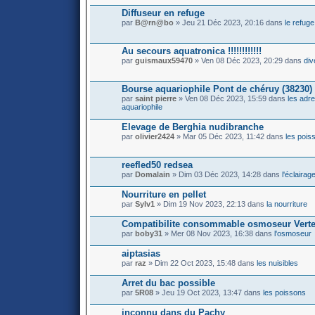
Diffuseur en refuge
par
B@rn@bo
» Jeu 21 Déc 2023, 20:16 dans
le refuge
Au secours aquatronica !!!!!!!!!!!!
par
guismaux59470
» Ven 08 Déc 2023, 20:29 dans
div
Bourse aquariophile Pont de chéruy (38230) 
par
saint pierre
» Ven 08 Déc 2023, 15:59 dans
les adr
aquariophile
Elevage de Berghia nudibranche
par
olivier2424
» Mar 05 Déc 2023, 11:42 dans
les pois
reefled50 redsea
par
Domalain
» Dim 03 Déc 2023, 14:28 dans
l'éclairag
Nourriture en pellet
par
Sylv1
» Dim 19 Nov 2023, 22:13 dans
la nourriture
Compatibilite consommable osmoseur Vert
par
boby31
» Mer 08 Nov 2023, 16:38 dans
l'osmoseur
aiptasias
par
raz
» Dim 22 Oct 2023, 15:48 dans
les nuisibles
Arret du bac possible
par
5R08
» Jeu 19 Oct 2023, 13:47 dans
les poissons
inconnu dans du Pachy