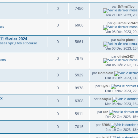
par
B@rn@bo
0
7450
Jeu 21 Déc 2023, 20:
par
guismaux5947
0
6906
ers
Ven 08 Déc 2023, 20:
11 février 2024
par
saint pierre
0
5861
esses vpc,sites et bourse
Ven 08 Déc 2023, 15:
par
olivier2424
0
7878
sons
Mar 05 Déc 2023, 11:
par
Domalain
0
5929
e
Dim 03 Déc 2023, 14:
par
Sylv1
0
9978
Dim 19 Nov 2023, 22:
ex
par
boby31
0
6308
Mer 08 Nov 2023, 16:
par
raz
0
5911
Dim 22 Oct 2023, 15:
par
5R08
0
7015
Jeu 19 Oct 2023, 13:
par
Izuki