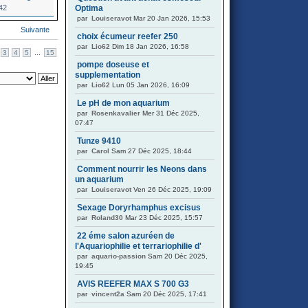
42
Optima
par
Louiseravot
Mar 20 Jan 2026, 15:53
Suivante
choix écumeur reefer 250
par
Lio62
Dim 18 Jan 2026, 16:58
...
3
4
5
15
pompe doseuse et
supplementation
par
Lio62
Lun 05 Jan 2026, 16:09
Le pH de mon aquarium
par
Rosenkavalier
Mer 31 Déc 2025,
07:47
Tunze 9410
par
Carol
Sam 27 Déc 2025, 18:44
Comment nourrir les Neons dans
un aquarium
par
Louiseravot
Ven 26 Déc 2025, 19:09
Sexage Doryrhamphus excisus
par
Roland30
Mar 23 Déc 2025, 15:57
22 éme salon azuréen de
l'Aquariophilie et terrariophilie d'
par
aquario-passion
Sam 20 Déc 2025,
19:45
AVIS REEFER MAX S 700 G3
par
vincent2a
Sam 20 Déc 2025, 17:41