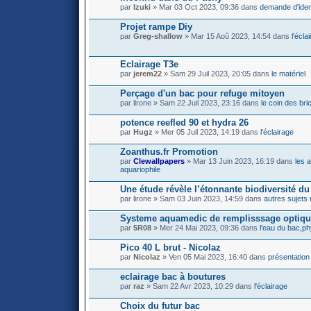
par
Izuki
» Mar 03 Oct 2023, 09:36 dans
demande d'ident
Projet rampe Diy
par
Greg-shallow
» Mar 15 Aoû 2023, 14:54 dans
l'écla
Eclairage T3e
par
jerem22
» Sam 29 Juil 2023, 20:05 dans
le matériel
Perçage d'un bac pour refuge mitoyen
par lirone » Sam 22 Juil 2023, 23:16 dans
le coin des bri
potence reefled 90 et hydra 26
par
Hugz
» Mer 05 Juil 2023, 14:19 dans
l'éclairage
Zoanthus.fr Promotion
par
Clewallpapers
» Mar 13 Juin 2023, 16:19 dans
les 
aquariophile
Une étude révèle l’étonnante biodiversité du 
par lirone » Sam 03 Juin 2023, 14:59 dans
autres sujets 
Systeme aquamedic de remplisssage optiq
par
5R08
» Mer 24 Mai 2023, 09:36 dans
l'eau du bac,phy
Pico 40 L brut - Nicolaz
par
Nicolaz
» Ven 05 Mai 2023, 16:40 dans
présentation
eclairage bac à boutures
par
raz
» Sam 22 Avr 2023, 10:29 dans
l'éclairage
Choix du futur bac