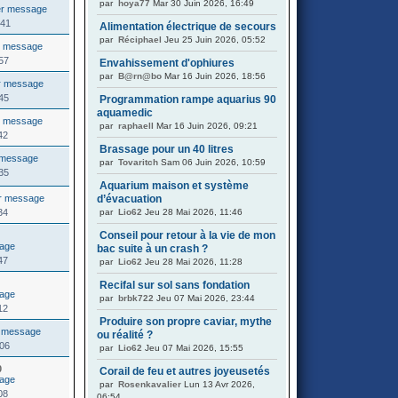
par
hoya77
Mar 30 Juin 2026, 16:49
:41
Alimentation électrique de secours
par
Réciphael
Jeu 25 Juin 2026, 05:52
57
Envahissement d'ophiures
par
B@rn@bo
Mar 16 Juin 2026, 18:56
45
Programmation rampe aquarius 90
aquamedic
par
raphaell
Mar 16 Juin 2026, 09:21
42
Brassage pour un 40 litres
par
Tovaritch
Sam 06 Juin 2026, 10:59
35
Aquarium maison et système
d’évacuation
34
par
Lio62
Jeu 28 Mai 2026, 11:46
Conseil pour retour à la vie de mon
bac suite à un crash ?
47
par
Lio62
Jeu 28 Mai 2026, 11:28
Recifal sur sol sans fondation
par
brbk722
Jeu 07 Mai 2026, 23:44
12
Produire son propre caviar, mythe
ou réalité ?
:06
par
Lio62
Jeu 07 Mai 2026, 15:55
0
Corail de feu et autres joyeusetés
par
Rosenkavalier
Lun 13 Avr 2026,
08
06:54