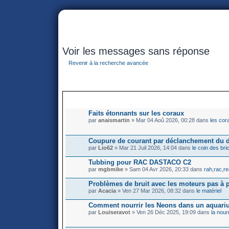
portail
forum
faq
m'enregister
co
Voir les messages sans réponse
Revenir à la recherche avancée
SUJETS
Faits étonnants sur les coraux
par
anaismartin
» Mar 04 Aoû 2026, 00:28 dans
les cor
Coupure de courant par déclanchement du d
par
Lio62
» Mar 21 Juil 2026, 14:04 dans
le coin des bri
Tubbing pour RAC DASTACO C2
par
mgbmike
» Sam 04 Avr 2026, 20:33 dans
rah,rac,re
Problèmes de bruit avec les moteurs pas à 
par
Acacia
» Ven 27 Mar 2026, 08:32 dans
le matériel
Comment nourrir les Neons dans un aquar
par
Louiseravot
» Ven 26 Déc 2025, 19:09 dans
la nour