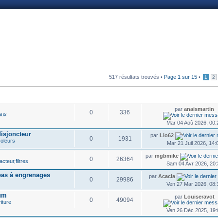
nnexion
517 résultats trouvés •
Page
1
sur
15
•
1
2
RÉPONSES
VUS
DERNIER MESSAG
par
anaismartin
0
336
aux
Mar 04 Aoû 2026, 00:
isjoncteur
par
Lio62
0
1931
coleurs
Mar 21 Juil 2026, 14:
par
mgbmike
0
26364
acteur,filtres
Sam 04 Avr 2026, 20:
pas à engrenages
par
Acacia
0
29986
Ven 27 Mar 2026, 08:
ium
par
Louiseravot
0
49094
riture
Ven 26 Déc 2025, 19: