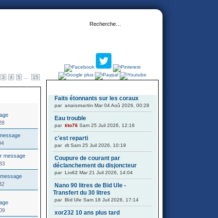
...
3
4
5
15
DERNIERS SUJETS
E
Faits étonnants sur les coraux
par
anaismartin
Mar 04 Aoû 2026, 00:28
Eau trouble
28
par
tito76
Sam 25 Juil 2026, 12:16
c'est reparti
04
par
dt
Sam 25 Juil 2026, 10:19
Coupure de courant par
33
déclanchement du disjoncteur
par
Lio62
Mar 21 Juil 2026, 14:04
32
Nano 90 litres de Bid Ule -
Transfert du 30 litres
par
Bid Ule
Sam 18 Juil 2026, 17:14
09
xor232 10 ans plus tard