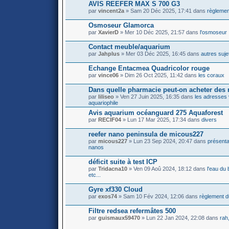
AVIS REEFER MAX S 700 G3
par
vincent2a
» Sam 20 Déc 2025, 17:41 dans
règlemen
Osmoseur Glamorca
par
XavierD
» Mer 10 Déc 2025, 21:57 dans
l'osmoseur
Contact meuble/aquarium
par
Jahplus
» Mer 03 Déc 2025, 16:45 dans
autres suje
Echange Entacmea Quadricolor rouge
par
vince06
» Dim 26 Oct 2025, 11:42 dans
les coraux
Dans quelle pharmacie peut-on acheter des
par
liliseo
» Ven 27 Juin 2025, 16:35 dans
les adresses 
aquariophile
Avis aquarium océanguard 275 Aquaforest
par
RECIF04
» Lun 17 Mar 2025, 17:34 dans
divers
reefer nano peninsula de micous227
par
micous227
» Lun 23 Sep 2024, 20:47 dans
présenta
nanos
déficit suite à test ICP
par
Tridacna10
» Ven 09 Aoû 2024, 18:12 dans
l'eau du 
etc...
Gyre xf330 Cloud
par
exos74
» Sam 10 Fév 2024, 12:06 dans
règlement d
Filtre redsea refermâtes 500
par
guismaux59470
» Lun 22 Jan 2024, 22:08 dans
rah,