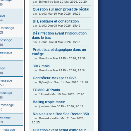
par
B@rn@bo
Mar 10 Mar 2026, 20:20
36
Question sur mon projet de récifal
par
Lio62
Mar 10 Mar 2026, 16:25
54
BH, solitaire et cohabitation
par
Lio62
Dim 08 Mar 2026, 15:45
05
Désinfection avant l’introduction
dans le bac
par
Lio62
Dim 08 Mar 2026, 15:35
16
Projet bac pédagogique dans un
collège
19
par
Guerlone
Mar 24 Fév 2026, 13:38
30l 7 mois
par
Guerlone
Mar 24 Fév 2026, 13:34
19
Contrôleur Maxspect ICV6
par
B@rn@bo
Sam 14 Fév 2026, 18:18
:59
FO 800l JPPaulo
par
JPpaulo
Mar 10 Fév 2026, 17:26
36
Balling tropic marin
par
joerkos
Ven 06 Fév 2026, 20:17
40
Nouveau bac Red Sea Reefer 350
par
Rosenkavalier
Mer 21 Jan 2026,
29
10:25
Question avant achat osmoseur