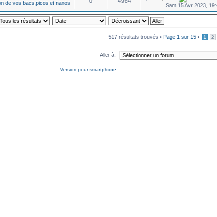
0
4964
on de vos bacs,picos et nanos
Sam 15 Avr 2023, 19:
517 résultats trouvés •
Page
1
sur
15
•
1
2
Aller à:
Version pour smartphone