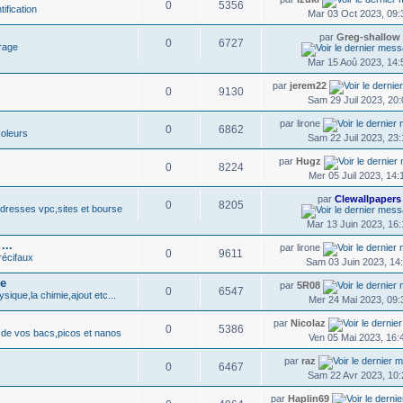
0
5356
ification
Mar 03 Oct 2023, 09:
par
Greg-shallow
0
6727
irage
Mar 15 Aoû 2023, 14:
par
jerem22
0
9130
Sam 29 Juil 2023, 20:
par lirone
0
6862
coleurs
Sam 22 Juil 2023, 23:
par
Hugz
0
8224
Mer 05 Juil 2023, 14:
par
Clewallpapers
0
8205
adresses vpc,sites et bourse
Mar 13 Juin 2023, 16:
...
par lirone
0
9611
récifaux
Sam 03 Juin 2023, 14
ue
par
5R08
0
6547
sique,la chimie,ajout etc...
Mer 24 Mai 2023, 09:
par
Nicolaz
0
5386
 de vos bacs,picos et nanos
Ven 05 Mai 2023, 16:
par
raz
0
6467
Sam 22 Avr 2023, 10:
par
Haplin69