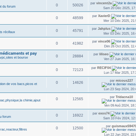
par
vincent2a
0
50026
t du forum
Sam 20 Déc 2025, 17
par
XavierD
0
48599
Mer 10 Déc 2025, 21:
par
Jahplus
0
45791
ts récifaux
Mer 03 Déc 2025, 16:
par
vince06
0
41982
Dim 26 Oct 2025, 11:
 médicaments et pay
par
liliseo
0
28884
vpc,sites et bourse
Ven 27 Juin 2025, 16:
par
RECIF04
0
72123
Lun 17 Mar 2025, 17:
par
micous227
0
14626
tion de vos bacs,picos et
Lun 23 Sep 2024, 20:
par
Tridacna10
0
12565
bac,physique,la chimie,ajout
Ven 09 Aoû 2024, 18:
par
exos74
0
16922
u forum
Sam 10 Fév 2024, 12
par
guismaux5947
0
12500
rac,reacteur,filtres
Lun 22 Jan 2024, 22: