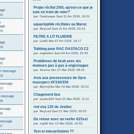
Projet récifal 250L-qu’est-ce que je
suis en train de rater?
16
par
CamLaque
Sam 11 Avr 2026, 18:31
0
aquariophile récifales au Maroc
par
NeyLad
Sam 11 Avr 2026, 02:14
29
FILTRE A LIT FLUIDISE
par
Lio62
Mar 07 Avr 2026, 18:17
59
Tubbing pour RAC DASTACO C2
par
mgbmike
Sam 04 Avr 2026, 20:33
Problèmes de bruit avec les
42
moteurs pas à pas à engrenages
par
Acacia
Ven 27 Mar 2026, 08:32
28
Avis aux possesseurs de Gyre
maxspect XF330/350
par
B@rn@bo
Mar 24 Mar 2026, 20:12
13
Chagement box
par
osaka320
Sam 21 Mar 2026, 11:11
38
red sea 130 de Jealtec
par
NeyLad
Sam 21 Mar 2026, 03:33
48
De retour avec un reefer 625xxl
par
cig38
Ven 13 Mar 2026, 10:52
47
Test et interprétation ??