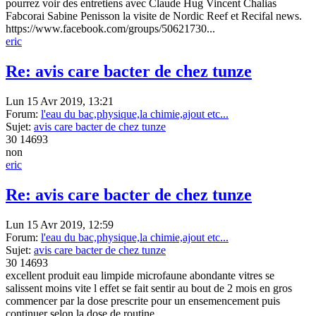
pourrez voir des entretiens avec Claude Hug Vincent Chalias
Fabcorai Sabine Penisson la visite de Nordic Reef et Recifal news.
https://www.facebook.com/groups/50621730...
eric
Re: avis care bacter de chez tunze
Lun 15 Avr 2019, 13:21
Forum:
l'eau du bac,physique,la chimie,ajout etc...
Sujet:
avis care bacter de chez tunze
30
14693
non
eric
Re: avis care bacter de chez tunze
Lun 15 Avr 2019, 12:59
Forum:
l'eau du bac,physique,la chimie,ajout etc...
Sujet:
avis care bacter de chez tunze
30
14693
excellent produit eau limpide microfaune abondante vitres se
salissent moins vite l effet se fait sentir au bout de 2 mois en gros
commencer par la dose prescrite pour un ensemencement puis
continuer selon la dose de routine