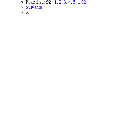
Page
1
sur
92
1
,
2
,
3
,
4
,
5
...
92
Suivante
X