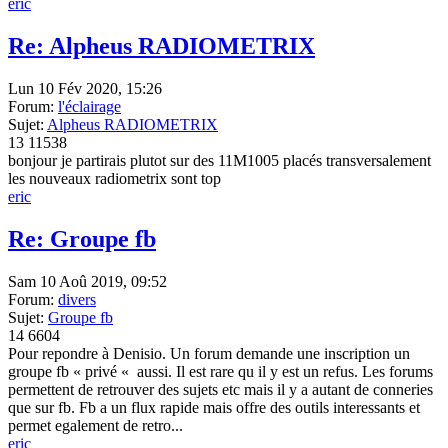
eric
Re: Alpheus RADIOMETRIX
Lun 10 Fév 2020, 15:26
Forum:
l'éclairage
Sujet:
Alpheus RADIOMETRIX
13
11538
bonjour je partirais plutot sur des 11M1005 placés transversalement
les nouveaux radiometrix sont top
eric
Re: Groupe fb
Sam 10 Aoû 2019, 09:52
Forum:
divers
Sujet:
Groupe fb
14
6604
Pour repondre à Denisio. Un forum demande une inscription un
groupe fb « privé « aussi. Il est rare qu il y est un refus. Les forums
permettent de retrouver des sujets etc mais il y a autant de conneries
que sur fb. Fb a un flux rapide mais offre des outils interessants et
permet egalement de retro...
eric