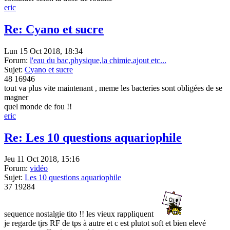
eric
Re: Cyano et sucre
Lun 15 Oct 2018, 18:34
Forum:
l'eau du bac,physique,la chimie,ajout etc...
Sujet:
Cyano et sucre
48
16946
tout va plus vite maintenant , meme les bacteries sont obligées de se
magner
quel monde de fou !!
eric
Re: Les 10 questions aquariophile
Jeu 11 Oct 2018, 15:16
Forum:
vidéo
Sujet:
Les 10 questions aquariophile
37
19284
sequence nostalgie tito !! les vieux rappliquent
je regarde tjrs RF de tps à autre et c est plutot soft et bien elevé