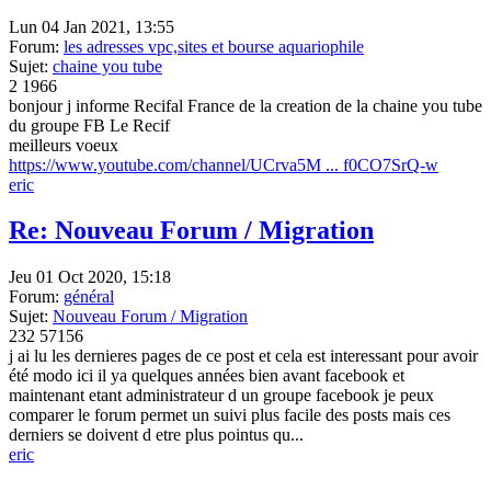
Lun 04 Jan 2021, 13:55
Forum:
les adresses vpc,sites et bourse aquariophile
Sujet:
chaine you tube
2
1966
bonjour j informe Recifal France de la creation de la chaine you tube
du groupe FB Le Recif
meilleurs voeux
https://www.youtube.com/channel/UCrva5M ... f0CO7SrQ-w
eric
Re: Nouveau Forum / Migration
Jeu 01 Oct 2020, 15:18
Forum:
général
Sujet:
Nouveau Forum / Migration
232
57156
j ai lu les dernieres pages de ce post et cela est interessant pour avoir
été modo ici il ya quelques années bien avant facebook et
maintenant etant administrateur d un groupe facebook je peux
comparer le forum permet un suivi plus facile des posts mais ces
derniers se doivent d etre plus pointus qu...
eric