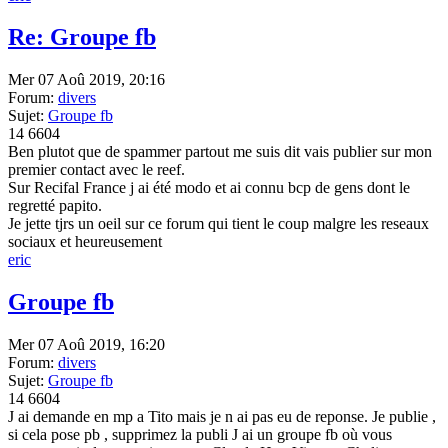
Re: Groupe fb
Mer 07 Aoû 2019, 20:16
Forum:
divers
Sujet:
Groupe fb
14
6604
Ben plutot que de spammer partout me suis dit vais publier sur mon
premier contact avec le reef.
Sur Recifal France j ai été modo et ai connu bcp de gens dont le
regretté papito.
Je jette tjrs un oeil sur ce forum qui tient le coup malgre les reseaux
sociaux et heureusement
eric
Groupe fb
Mer 07 Aoû 2019, 16:20
Forum:
divers
Sujet:
Groupe fb
14
6604
J ai demande en mp a Tito mais je n ai pas eu de reponse. Je publie ,
si cela pose pb , supprimez la publi J ai un groupe fb où vous