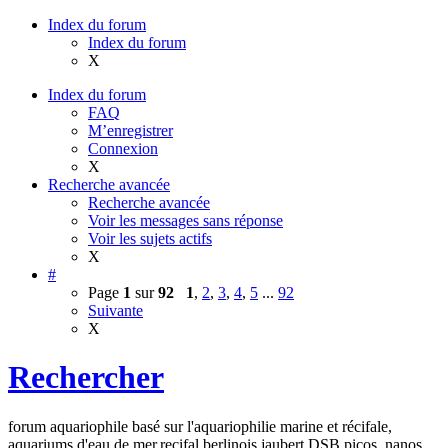
Index du forum
Index du forum
X
Index du forum
FAQ
M’enregistrer
Connexion
X
Recherche avancée
Recherche avancée
Voir les messages sans réponse
Voir les sujets actifs
X
#
Page
1
sur
92
1
,
2
,
3
,
4
,
5
...
92
Suivante
X
Rechercher
forum aquariophile basé sur l'aquariophilie marine et récifale,
aquariums d'eau de mer,recifal,berlinois,jaubert,DSB,picos, nanos,