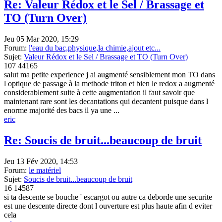
Re: Valeur Rédox et le Sel / Brassage et
TO (Turn Over)
Jeu 05 Mar 2020, 15:29
Forum:
l'eau du bac,physique,la chimie,ajout etc...
Sujet:
Valeur Rédox et le Sel / Brassage et TO (Turn Over)
107
44165
salut ma petite experience j ai augmenté sensiblement mon TO dans
l optique de passage à la methode triton et bien le redox a augmenté
considerablement suite à cette augmentation il faut savoir que
maintenant rare sont les decantations qui decantent puisque dans l
enorme majorité des bacs il ya une ...
eric
Re: Soucis de bruit...beaucoup de bruit
Jeu 13 Fév 2020, 14:53
Forum:
le matériel
Sujet:
Soucis de bruit...beaucoup de bruit
16
14587
si ta descente se bouche ' escargot ou autre ca deborde une securite
est une descente directe dont l ouverture est plus haute afin d eviter
cela