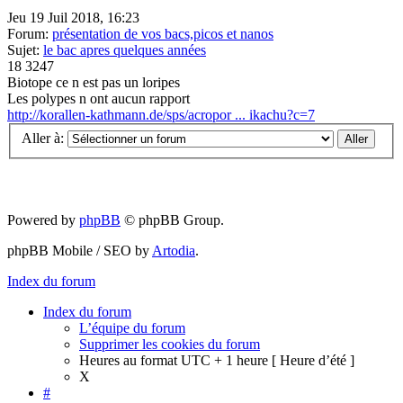
Jeu 19 Juil 2018, 16:23
Forum:
présentation de vos bacs,picos et nanos
Sujet:
le bac apres quelques années
18
3247
Biotope ce n est pas un loripes
Les polypes n ont aucun rapport
http://korallen-kathmann.de/sps/acropor ... ikachu?c=7
Aller à:
Powered by
phpBB
© phpBB Group.
phpBB Mobile / SEO by
Artodia
.
Index du forum
Index du forum
L’équipe du forum
Supprimer les cookies du forum
Heures au format UTC + 1 heure [ Heure d’été ]
X
#