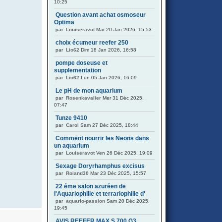
10:25
Question avant achat osmoseur
Optima
par
Louiseravot
Mar 20 Jan 2026, 15:53
choix écumeur reefer 250
par
Lio62
Dim 18 Jan 2026, 16:58
pompe doseuse et
supplementation
par
Lio62
Lun 05 Jan 2026, 16:09
Le pH de mon aquarium
par
Rosenkavalier
Mer 31 Déc 2025,
07:47
Tunze 9410
par
Carol
Sam 27 Déc 2025, 18:44
Comment nourrir les Neons dans
un aquarium
par
Louiseravot
Ven 26 Déc 2025, 19:09
Sexage Doryrhamphus excisus
par
Roland30
Mar 23 Déc 2025, 15:57
22 éme salon azuréen de
l'Aquariophilie et terrariophilie d'
par
aquario-passion
Sam 20 Déc 2025,
19:45
AVIS REEFER MAX S 700 G3