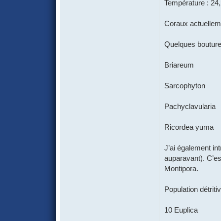
Température : 24
Coraux actuellem
Quelques bouture
Briareum
Sarcophyton
Pachyclavularia
Ricordea yuma
J’ai également in
auparavant). C’es
Montipora.
Population détriti
10 Euplica