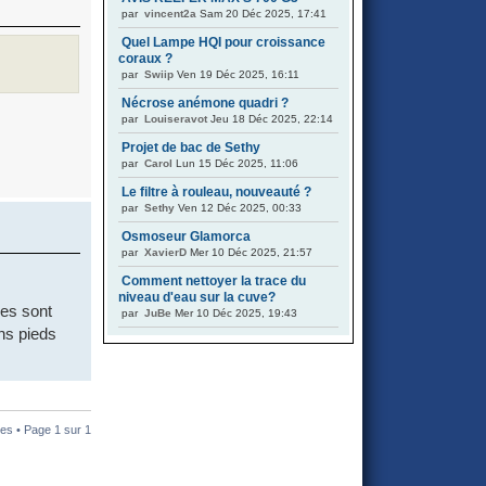
par
vincent2a
Sam 20 Déc 2025, 17:41
Quel Lampe HQI pour croissance
coraux ?
par
Swiip
Ven 19 Déc 2025, 16:11
Nécrose anémone quadri ?
par
Louiseravot
Jeu 18 Déc 2025, 22:14
Projet de bac de Sethy
par
Carol
Lun 15 Déc 2025, 11:06
Le filtre à rouleau, nouveauté ?
par
Sethy
Ven 12 Déc 2025, 00:33
Osmoseur Glamorca
par
XavierD
Mer 10 Déc 2025, 21:57
Comment nettoyer la trace du
niveau d'eau sur la cuve?
res sont
par
JuBe
Mer 10 Déc 2025, 19:43
ns pieds
es • Page
1
sur
1