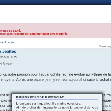
nnexion
r plus de clarté.
nce sans l'accord de l'administrateur sera modérée.
cos et nanos
3 messag
e Jealtec
ar 2026, 11:02
t à tous,
i, notre passion pour l’aquariophilie récifale évolue au rythme de la
s moyens. Après une pause, je m’y remets aujourd’hui suite à l’achat
 est de mettre en place un bac de 700 à 1000 litres. Mais la fin des tr
Bienvenue sur le forum recifal-france.fr
pas arriver avant environ deux ans, et l’attente me paraît trop longue
forum base sur l aquariophilie marine et recifale.
r un aquarium plus modeste en attendant : un Red Sea 130 d’occasio
Afin de profiter de l integralite de notre forum,merci de vous
 à faire pousser quelques coraux afin de constituer des pieds mère