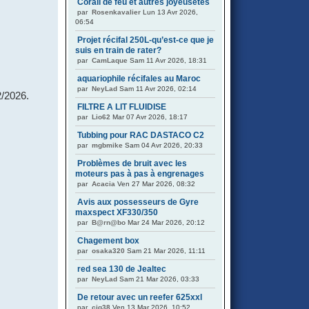
Corail de feu et autres joyeusetés
par
Rosenkavalier
Lun 13 Avr 2026,
06:54
Projet récifal 250L-qu’est-ce que je
suis en train de rater?
par
CamLaque
Sam 11 Avr 2026, 18:31
aquariophile récifales au Maroc
par
NeyLad
Sam 11 Avr 2026, 02:14
2/2026.
FILTRE A LIT FLUIDISE
par
Lio62
Mar 07 Avr 2026, 18:17
Tubbing pour RAC DASTACO C2
par
mgbmike
Sam 04 Avr 2026, 20:33
Problèmes de bruit avec les
moteurs pas à pas à engrenages
par
Acacia
Ven 27 Mar 2026, 08:32
Avis aux possesseurs de Gyre
maxspect XF330/350
par
B@rn@bo
Mar 24 Mar 2026, 20:12
Chagement box
par
osaka320
Sam 21 Mar 2026, 11:11
red sea 130 de Jealtec
par
NeyLad
Sam 21 Mar 2026, 03:33
De retour avec un reefer 625xxl
par
cig38
Ven 13 Mar 2026, 10:52