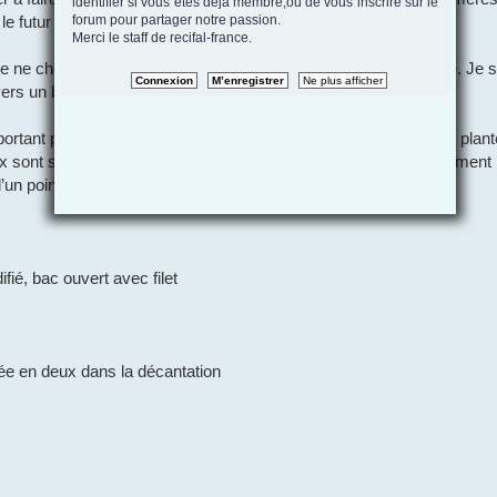
identifier si vous etes deja membre,ou de vous inscrire sur le
forum pour partager notre passion.
le futur bac.
Merci le staff de recifal-france.
je ne cherche pas une maintenance trop technique ou exigeante. Je s
r vers un bac principalement composé de coraux mous.
portant pour moi : je veux privilégier uniquement des animaux et plan
ix sont souvent plus élevés et le choix parfois plus limité (notamment 
’un point de vue éthique cela me paraît essentiel.
ié, bac ouvert avec filet
ée en deux dans la décantation