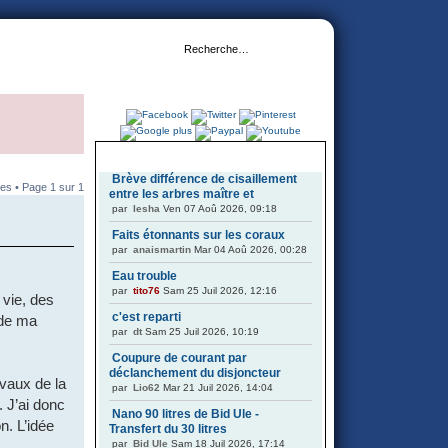
DERNIERS SUJETS
Brève différence de cisaillement
es • Page
1
sur
1
entre les arbres maître et
par
Iesha
Ven 07 Aoû 2026, 09:18
Faits étonnants sur les coraux
par
anaismartin
Mar 04 Aoû 2026, 00:28
Eau trouble
par
tito76
Sam 25 Juil 2026, 12:16
 vie, des
c'est reparti
 de ma
par
dt
Sam 25 Juil 2026, 10:19
Coupure de courant par
déclanchement du disjoncteur
avaux de la
par
Lio62
Mar 21 Juil 2026, 14:04
. J’ai donc
Nano 90 litres de Bid Ule -
n. L’idée
Transfert du 30 litres
par
Bid Ule
Sam 18 Juil 2026, 17:14
s