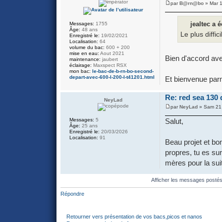
par
B@rn@bo
» Mar 1
jealtec a é
Messages:
1755
Âge:
48 ans
Le plus diffi
Enregistré le:
19/02/2021
Localisation:
64
volume du bac:
600 + 200
mise en eau:
Aout 2021
Bien d'accord avec
maintenance:
jaubert
éclairage:
Maxspect RSX
mon bac:
le-bac-de-b-rn-bo-second-
depart-avec-600-l-200-l-t41201.html
Et bienvenue par
Re: red sea 130 
NeyLad
par
NeyLad
» Sam 21 
Messages:
5
Salut,
Âge:
25 ans
Enregistré le:
20/03/2026
Localisation:
91
Beau projet et bo
propres, tu es su
mères pour la sui
Afficher les messages posté
Répondre
Retourner vers présentation de vos bacs,picos et nanos