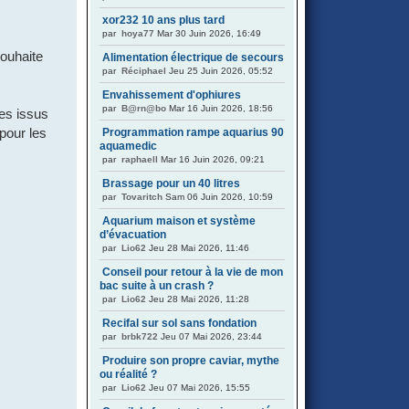
xor232 10 ans plus tard
par
hoya77
Mar 30 Juin 2026, 16:49
ouhaite
Alimentation électrique de secours
par
Réciphael
Jeu 25 Juin 2026, 05:52
Envahissement d'ophiures
par
B@rn@bo
Mar 16 Juin 2026, 18:56
tes issus
pour les
Programmation rampe aquarius 90
aquamedic
par
raphaell
Mar 16 Juin 2026, 09:21
Brassage pour un 40 litres
par
Tovaritch
Sam 06 Juin 2026, 10:59
Aquarium maison et système
d’évacuation
par
Lio62
Jeu 28 Mai 2026, 11:46
Conseil pour retour à la vie de mon
bac suite à un crash ?
par
Lio62
Jeu 28 Mai 2026, 11:28
Recifal sur sol sans fondation
par
brbk722
Jeu 07 Mai 2026, 23:44
Produire son propre caviar, mythe
ou réalité ?
par
Lio62
Jeu 07 Mai 2026, 15:55