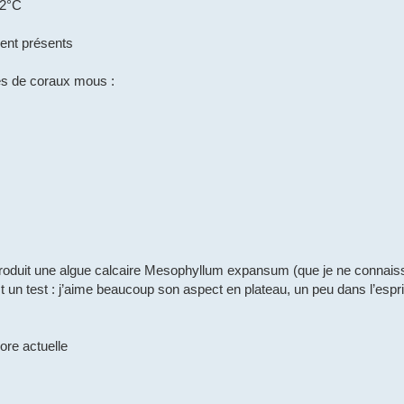
,2°C
ent présents
s de coraux mous :
troduit une algue calcaire Mesophyllum expansum (que je ne connais
t un test : j’aime beaucoup son aspect en plateau, un peu dans l’espri
vore actuelle