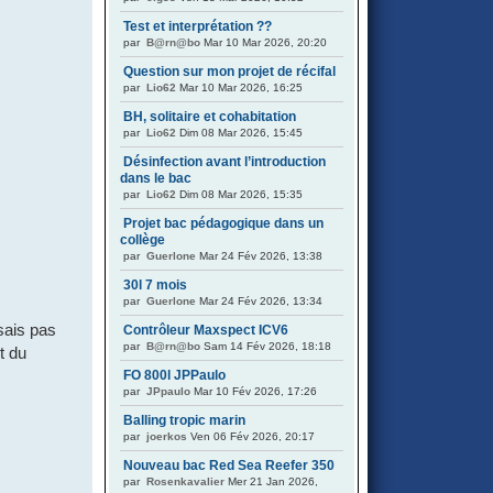
Test et interprétation ??
par
B@rn@bo
Mar 10 Mar 2026, 20:20
Question sur mon projet de récifal
par
Lio62
Mar 10 Mar 2026, 16:25
BH, solitaire et cohabitation
par
Lio62
Dim 08 Mar 2026, 15:45
Désinfection avant l’introduction
dans le bac
par
Lio62
Dim 08 Mar 2026, 15:35
Projet bac pédagogique dans un
collège
par
Guerlone
Mar 24 Fév 2026, 13:38
30l 7 mois
par
Guerlone
Mar 24 Fév 2026, 13:34
sais pas
Contrôleur Maxspect ICV6
par
B@rn@bo
Sam 14 Fév 2026, 18:18
t du
FO 800l JPPaulo
par
JPpaulo
Mar 10 Fév 2026, 17:26
Balling tropic marin
par
joerkos
Ven 06 Fév 2026, 20:17
Nouveau bac Red Sea Reefer 350
par
Rosenkavalier
Mer 21 Jan 2026,