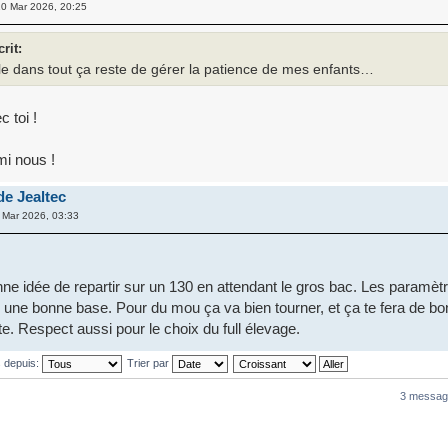
0 Mar 2026, 20:25
crit:
cile dans tout ça reste de gérer la patience de mes enfants…
 toi !
mi nous !
de Jealtec
Mar 2026, 03:33
nne idée de repartir sur un 130 en attendant le gros bac. Les paramèt
r une bonne base. Pour du mou ça va bien tourner, et ça te fera de bo
te. Respect aussi pour le choix du full élevage.
s depuis:
Trier par
3 messag