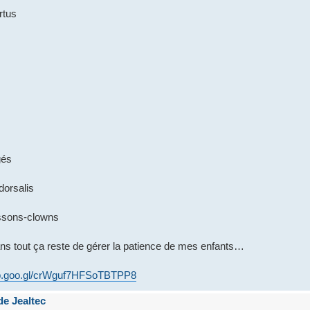
rtus
gés
dorsalis
ssons-clowns
 dans tout ça reste de gérer la patience de mes enfants…
app.goo.gl/crWguf7HFSoTBTPP8
de Jealtec