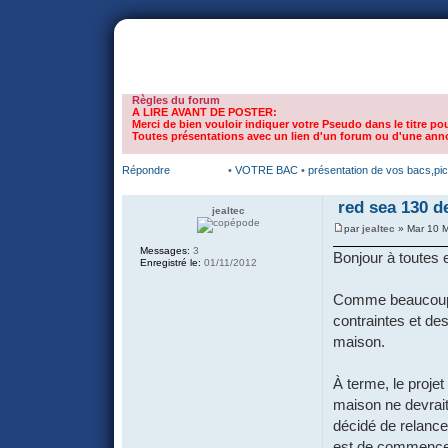
portail
forum
faq
m'enregister
co
Règles du forum
A LIRE AVANT DE POSTER:
Merci de bien vouloir indiquer votre Pseudo dans le titre pou
Toutes présentations avec un lien d'un forum ou d'une anno
Répondre
•
VOTRE BAC
•
présentation de vos bacs,pi
red sea 130 d
jealtec
par
jealtec
» Mar 10 M
Messages:
3
Bonjour à toutes e
Enregistré le:
01/11/2012
Comme beaucoup ic
contraintes et de
maison.
À terme, le projet
maison ne devrait 
décidé de relance
est de commencer