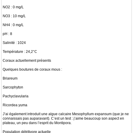
NO2 : 0 mg/L
NO3 : 10 mg/L
NH4 : 0 mg/L
pH : 8
Salinité : 1024
Température : 24,2°C
Coraux actuellement présents
Quelques boutures de coraux mous :
Briareum
Sarcophyton
Pachyclavularia
Ricordea yuma
J’ai également introduit une algue calcaire Mesophyllum expansum (que je ne
connaissais pas auparavant). C’est un test : j’aime beaucoup son aspect en
plateau, un peu dans l’esprit du Montipora.
Population détritivore actuelle