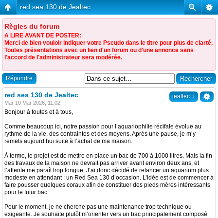
red sea 130 de Jealtec
Règles du forum
A LIRE AVANT DE POSTER:
Merci de bien vouloir indiquer votre Pseudo dans le titre pour plus de clarté.
Toutes présentations avec un lien d'un forum ou d'une annonce sans
l'accord de l'administrateur sera modérée.
Répondre
red sea 130 de Jealtec
↓
jealtec
Mar 10 Mar 2026, 11:02
Bonjour à toutes et à tous,
Comme beaucoup ici, notre passion pour l’aquariophilie récifale évolue au
rythme de la vie, des contraintes et des moyens. Après une pause, je m’y
remets aujourd’hui suite à l’achat de ma maison.
À terme, le projet est de mettre en place un bac de 700 à 1000 litres. Mais la fin
des travaux de la maison ne devrait pas arriver avant environ deux ans, et
l’attente me paraît trop longue. J’ai donc décidé de relancer un aquarium plus
modeste en attendant : un Red Sea 130 d’occasion. L’idée est de commencer à
faire pousser quelques coraux afin de constituer des pieds mères intéressants
pour le futur bac.
Pour le moment, je ne cherche pas une maintenance trop technique ou
exigeante. Je souhaite plutôt m’orienter vers un bac principalement composé