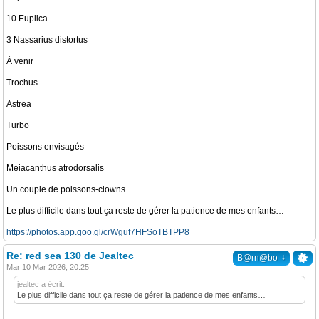
10 Euplica
3 Nassarius distortus
À venir
Trochus
Astrea
Turbo
Poissons envisagés
Meiacanthus atrodorsalis
Un couple de poissons-clowns
Le plus difficile dans tout ça reste de gérer la patience de mes enfants…
https://photos.app.goo.gl/crWguf7HFSoTBTPP8
Re: red sea 130 de Jealtec
↓
B@rn@bo
Mar 10 Mar 2026, 20:25
jealtec a écrit:
Le plus difficile dans tout ça reste de gérer la patience de mes enfants…