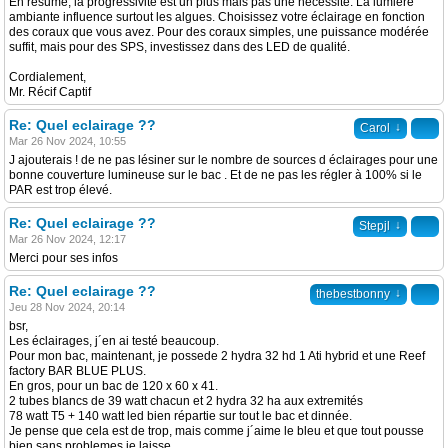
En résumé, la progressivité est un plus mais pas une nécessité. La lumière
ambiante influence surtout les algues. Choisissez votre éclairage en fonction
des coraux que vous avez. Pour des coraux simples, une puissance modérée
suffit, mais pour des SPS, investissez dans des LED de qualité.
Cordialement,
Mr. Récif Captif
Re: Quel eclairage ??
↓
Carol
Mar 26 Nov 2024, 10:55
J ajouterais ! de ne pas lésiner sur le nombre de sources d éclairages pour une
bonne couverture lumineuse sur le bac . Et de ne pas les régler à 100% si le
PAR est trop élevé.
Re: Quel eclairage ??
↓
Stepjl
Mar 26 Nov 2024, 12:17
Merci pour ses infos
Re: Quel eclairage ??
↓
thebestbonny
Jeu 28 Nov 2024, 20:14
bsr,
Les éclairages, j´en ai testé beaucoup.
Pour mon bac, maintenant, je possede 2 hydra 32 hd 1 Ati hybrid et une Reef
factory BAR BLUE PLUS.
En gros, pour un bac de 120 x 60 x 41.
2 tubes blancs de 39 watt chacun et 2 hydra 32 ha aux extremités
78 watt T5 + 140 watt led bien répartie sur tout le bac et dinnée.
Je pense que cela est de trop, mais comme j´aime le bleu et que tout pousse
bien sans problemes je laisse.