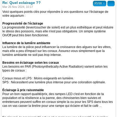
Re: Quel eclairage ??
↓
RVW
Mar 26 Nov 2024, 10:17
Voici quelques points clés pour répondre à vos questions sur l'éclairage de
votre aquarium :
Progressivité de l'éclairage
La progressivité (lever/coucher de soleil) est un plus esthétique et peut réduire
le stress des poissons, mais elle n'est pas obligatoire. Un simple système
On/Off peut très bien fonctionner.
Influence de la lumière ambiante
La lumière de la pièce peut influencer la croissance des algues sur les vitres,
mais elle a peu d'impact sur les coraux. Assurez-vous simplement que la
lumière ambiante ne soit pas trop intense.
Besoins en éclairage selon les coraux
Les besoins en PAR (Photosynthetically Active Radiation) varient selon les
types de coraux :
Coraux mous et LPS : Moins exigeants en lumière.
SPS : Nécessitent une lumière plus intense pour une coloration optimale.
Éclairage à prix raisonnable
Pour un bon rapport qualité/prix, des rampes LED c'est en fonction de ta
population et la résilience a la panne, des chinoiseries bien suivies et
entretenues peuvent suffire en coraux simple la ou pour les SPS dans tous les
cas on vas casser la tirelire pour une rampe qui éclaire et fait le café ...