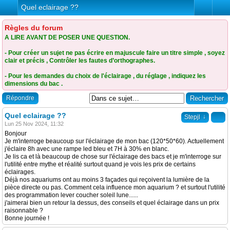
Quel eclairage ??
Règles du forum
A LIRE AVANT DE POSER UNE QUESTION.
- Pour créer un sujet ne pas écrire en majuscule faire un titre simple , soyez
clair et précis , Contrôler les fautes d’orthographes.
- Pour les demandes du choix de l'éclairage , du réglage , indiquez les
dimensions du bac .
Répondre
Quel eclairage ??
↓
Stepjl
Lun 25 Nov 2024, 11:32
Bonjour
Je m'interroge beaucoup sur l'éclairage de mon bac (120*50*60). Actuellement
j'éclaire 8h avec une rampe led bleu et 7H à 30% en blanc.
Je lis ca et là beaucoup de chose sur l'éclairage des bacs et je m'interroge sur
l'utilité entre mythe et réalité surtout quand je vois les prix de certains
éclairages.
Déjà nos aquariums ont au moins 3 façades qui reçoivent la lumière de la
pièce directe ou pas. Comment cela influence mon aquarium ? et surtout l'utilité
des programmation lever coucher soleil lune......
j'aimerai bien un retour la dessus, des conseils et quel éclairage dans un prix
raisonnable ?
Bonne journée !