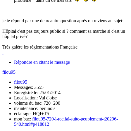
problème " dans un de mes tafs
je te répond par
une
deux autre question après on reviens au sujet:
Hôpital c'est pas toujours public si ? comment sa marche si c'est un
hôpital privé?
Très galère les réglementations Française
Répondre en citant le message
filou95
filou95
Messages: 3555
Enregistré le: 25/01/2014
Localisation: Val d'oise
volume du bac: 720+200
maintenance: berlinois
éclairage: HQI+T5
mon bac:
filou95-720-l-recifal-suite-peuplement-t20296-
540.html#p418812