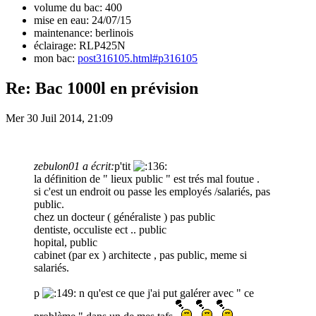
volume du bac: 400
mise en eau: 24/07/15
maintenance: berlinois
éclairage: RLP425N
mon bac:
post316105.html#p316105
Re: Bac 1000l en prévision
Mer 30 Juil 2014, 21:09
zebulon01 a écrit:
p'tit
la définition de " lieux public " est trés mal foutue .
si c'est un endroit ou passe les employés /salariés, pas
public.
chez un docteur ( généraliste ) pas public
dentiste, occuliste ect .. public
hopital, public
cabinet (par ex ) architecte , pas public, meme si
salariés.
p
n qu'est ce que j'ai put galérer avec " ce