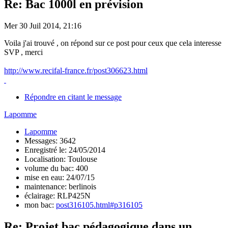
Re: Bac 1000l en prévision
Mer 30 Juil 2014, 21:16
Voila j'ai trouvé , on répond sur ce post pour ceux que cela interesse
SVP , merci
http://www.recifal-france.fr/post306623.html
Répondre en citant le message
Lapomme
Lapomme
Messages: 3642
Enregistré le: 24/05/2014
Localisation: Toulouse
volume du bac: 400
mise en eau: 24/07/15
maintenance: berlinois
éclairage: RLP425N
mon bac:
post316105.html#p316105
Re: Projet bac pédagogique dans un