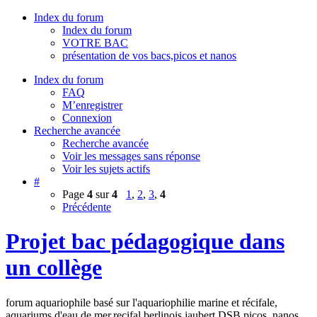
Index du forum
Index du forum
VOTRE BAC
présentation de vos bacs,picos et nanos
Index du forum
FAQ
M’enregistrer
Connexion
Recherche avancée
Recherche avancée
Voir les messages sans réponse
Voir les sujets actifs
#
Page
4
sur
4
1
,
2
,
3
,
4
Précédente
Projet bac pédagogique dans
un collège
forum aquariophile basé sur l'aquariophilie marine et récifale,
aquariums d'eau de mer,recifal,berlinois,jaubert,DSB,picos, nanos,