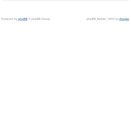
Powered by
phpBB
© phpBB Group.
phpBB Mobile / SEO by
Artodia
.