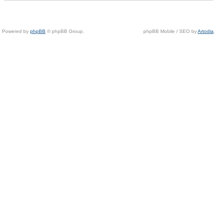
Powered by
phpBB
© phpBB Group.
phpBB Mobile / SEO by
Artodia
.