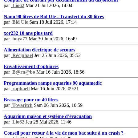
par
Lio62
Mar 21 Juil 2026, 14:04
Nano 90 litres de Bid Ule - Transfert du 30 litres
par
Bid Ule
Sam 18 Juil 2026, 17:14
xor232 10 ans plus tard
par
hoya77
Mar 30 Juin 2026, 16:49
Alimentation électrique de secours
par
Réciphael
Jeu 25 Juin 2026, 05:52
Envahissement d'ophiures
par
B@rn@bo
Mar 16 Juin 2026, 18:56
Programmation rampe aquarius 90 aquamedic
par
raphaell
Mar 16 Juin 2026, 09:21
Brassage pour un 40 litres
par
Tovaritch
Sam 06 Juin 2026, 10:59
Aquarium maison et système d’évacuation
par
Lio62
Jeu 28 Mai 2026, 11:46
Conseil pour retour à la vie de mon bac suite à un crash ?