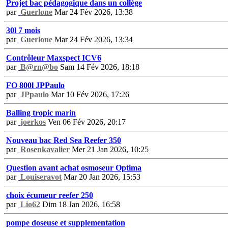
Projet bac pédagogique dans un collège
par
Guerlone
Mar 24 Fév 2026, 13:38
30l 7 mois
par
Guerlone
Mar 24 Fév 2026, 13:34
Contrôleur Maxspect ICV6
par
B@rn@bo
Sam 14 Fév 2026, 18:18
FO 800l JPPaulo
par
JPpaulo
Mar 10 Fév 2026, 17:26
Balling tropic marin
par
joerkos
Ven 06 Fév 2026, 20:17
Nouveau bac Red Sea Reefer 350
par
Rosenkavalier
Mer 21 Jan 2026, 10:25
Question avant achat osmoseur Optima
par
Louiseravot
Mar 20 Jan 2026, 15:53
choix écumeur reefer 250
par
Lio62
Dim 18 Jan 2026, 16:58
pompe doseuse et supplementation