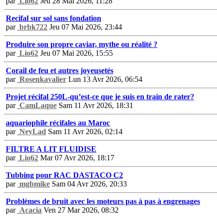
par
Lio62
Jeu 28 Mai 2026, 11:28
Recifal sur sol sans fondation
par
brbk722
Jeu 07 Mai 2026, 23:44
Produire son propre caviar, mythe ou réalité ?
par
Lio62
Jeu 07 Mai 2026, 15:55
Corail de feu et autres joyeusetés
par
Rosenkavalier
Lun 13 Avr 2026, 06:54
Projet récifal 250L-qu’est-ce que je suis en train de rater?
par
CamLaque
Sam 11 Avr 2026, 18:31
aquariophile récifales au Maroc
par
NeyLad
Sam 11 Avr 2026, 02:14
FILTRE A LIT FLUIDISE
par
Lio62
Mar 07 Avr 2026, 18:17
Tubbing pour RAC DASTACO C2
par
mgbmike
Sam 04 Avr 2026, 20:33
Problèmes de bruit avec les moteurs pas à pas à engrenages
par
Acacia
Ven 27 Mar 2026, 08:32