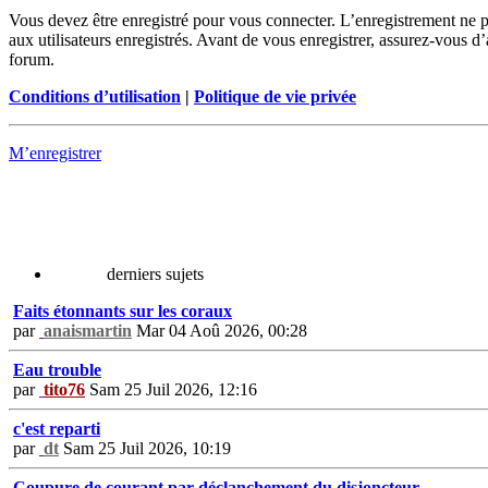
Vous devez être enregistré pour vous connecter. L’enregistrement ne 
aux utilisateurs enregistrés. Avant de vous enregistrer, assurez-vous d’
forum.
Conditions d’utilisation
|
Politique de vie privée
M’enregistrer
derniers sujets
Faits étonnants sur les coraux
par
anaismartin
Mar 04 Aoû 2026, 00:28
Eau trouble
par
tito76
Sam 25 Juil 2026, 12:16
c'est reparti
par
dt
Sam 25 Juil 2026, 10:19
Coupure de courant par déclanchement du disjoncteur