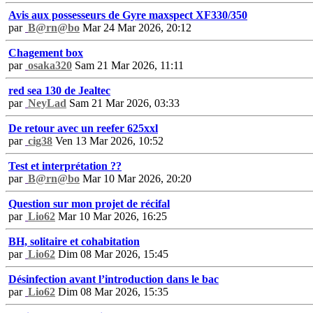
Avis aux possesseurs de Gyre maxspect XF330/350
par
B@rn@bo
Mar 24 Mar 2026, 20:12
Chagement box
par
osaka320
Sam 21 Mar 2026, 11:11
red sea 130 de Jealtec
par
NeyLad
Sam 21 Mar 2026, 03:33
De retour avec un reefer 625xxl
par
cig38
Ven 13 Mar 2026, 10:52
Test et interprétation ??
par
B@rn@bo
Mar 10 Mar 2026, 20:20
Question sur mon projet de récifal
par
Lio62
Mar 10 Mar 2026, 16:25
BH, solitaire et cohabitation
par
Lio62
Dim 08 Mar 2026, 15:45
Désinfection avant l’introduction dans le bac
par
Lio62
Dim 08 Mar 2026, 15:35