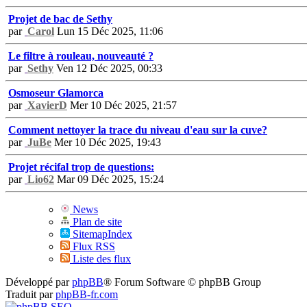
Projet de bac de Sethy
par
Carol
Lun 15 Déc 2025, 11:06
Le filtre à rouleau, nouveauté ?
par
Sethy
Ven 12 Déc 2025, 00:33
Osmoseur Glamorca
par
XavierD
Mer 10 Déc 2025, 21:57
Comment nettoyer la trace du niveau d'eau sur la cuve?
par
JuBe
Mer 10 Déc 2025, 19:43
Projet récifal trop de questions:
par
Lio62
Mar 09 Déc 2025, 15:24
News
Plan de site
SitemapIndex
Flux RSS
Liste des flux
Développé par
phpBB
® Forum Software © phpBB Group
Traduit par
phpBB-fr.com