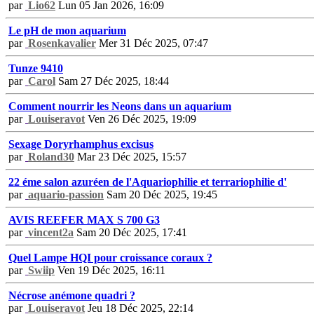
par
Lio62
Lun 05 Jan 2026, 16:09
Le pH de mon aquarium
par
Rosenkavalier
Mer 31 Déc 2025, 07:47
Tunze 9410
par
Carol
Sam 27 Déc 2025, 18:44
Comment nourrir les Neons dans un aquarium
par
Louiseravot
Ven 26 Déc 2025, 19:09
Sexage Doryrhamphus excisus
par
Roland30
Mar 23 Déc 2025, 15:57
22 éme salon azuréen de l'Aquariophilie et terrariophilie d'
par
aquario-passion
Sam 20 Déc 2025, 19:45
AVIS REEFER MAX S 700 G3
par
vincent2a
Sam 20 Déc 2025, 17:41
Quel Lampe HQI pour croissance coraux ?
par
Swiip
Ven 19 Déc 2025, 16:11
Nécrose anémone quadri ?
par
Louiseravot
Jeu 18 Déc 2025, 22:14