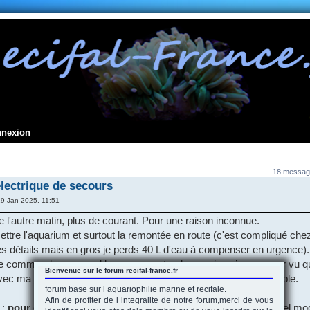
nnexion
18 messag
lectrique de secours
9 Jan 2025, 11:51
 l'autre matin, plus de courant. Pour une raison inconnue.
ttre l'aquarium et surtout la remontée en route (c'est compliqué chez
es détails mais en gros je perds 40 L d'eau à compenser en urgence).
je commande une coral box pump extender que je vais renvoyer vu qu
Bienvenue sur le forum recifal-france.fr
ec ma jebao dcp 8000. Il me faudrait la V2 qui semble introuvable.
forum base sur l aquariophilie marine et recifale.
Afin de profiter de l integralite de notre forum,merci de vous
 :
pour ceux d'entre vous
qui utilisent un onduleur ou autre, quel mo