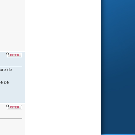
pure de
te de