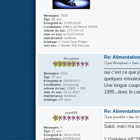
Messages:
7854
Âge:
58 ans
Enregistré le:
17/05/2018
Localisation:
Villiers sur Marne 94350
volume du bac:
275+70+10
mise en eau:
le 01/07/2018
maintenance:
berlinois
éclairage:
2 Coral Care Philips
mon bac:
1 Reefer 350 DeLuxe
Re: Alimentation
Réciphael
par
Réciphael
» Sam 
oui c'est ce que j
Messages:
1022
Âge:
57 ans
quelques minutes
Enregistré le:
09/08/2017
Une longue coupur
Localisation:
Strasbourg
volume du bac:
1380L + 200
1999...donc le cas
mise en eau:
23.11.2017
maintenance:
berlinois
éclairage:
ATI sirius
Re: Alimentation
jeanfi33
par
jeanfi33
» Mar 18 
Salut, voici ma so
Messages:
6
Âge:
51 ans
Enregistré le:
09/11/2024
1 Onduleur VICTR
Localisation:
BORDEAUX