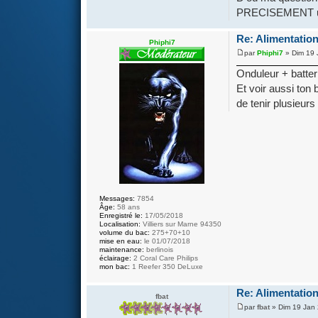
PRECISEMENT util
Re: Alimentation
Phiphi7
par
Phiphi7
» Dim 19 
Onduleur + batter
Et voir aussi ton 
de tenir plusieurs
Messages:
7854
Âge:
58 ans
Enregistré le:
17/05/2018
Localisation:
Villiers sur Marne 94350
volume du bac:
275+70+10
mise en eau:
le 01/07/2018
maintenance:
berlinois
éclairage:
2 Coral Care Philips
mon bac:
1 Reefer 350 DeLuxe
Re: Alimentation
fbat
par
fbat
» Dim 19 Jan 