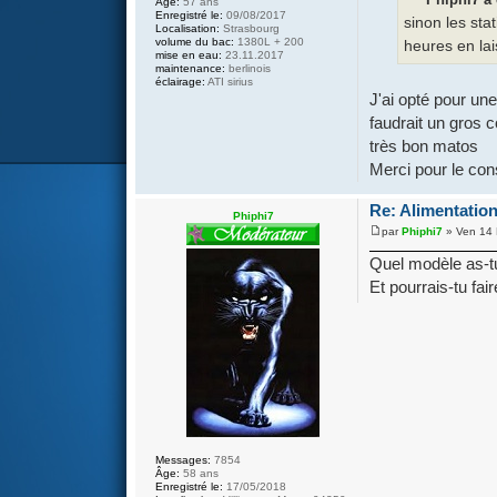
Âge:
57 ans
Enregistré le:
09/08/2017
sinon les sta
Localisation:
Strasbourg
volume du bac:
1380L + 200
heures en lai
mise en eau:
23.11.2017
maintenance:
berlinois
éclairage:
ATI sirius
J'ai opté pour un
faudrait un gros 
très bon matos
Merci pour le cons
Re: Alimentation
Phiphi7
par
Phiphi7
» Ven 14 
Quel modèle as-tu
Et pourrais-tu fa
Messages:
7854
Âge:
58 ans
Enregistré le:
17/05/2018