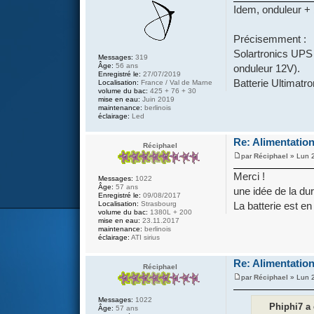
Idem, onduleur + 
Précisemment :
Solartronics UP
Messages:
319
Âge:
56 ans
onduleur 12V).
Enregistré le:
27/07/2019
Batterie Ultimatr
Localisation:
France / Val de Marne
volume du bac:
425 + 76 + 30
mise en eau:
Juin 2019
maintenance:
berlinois
éclairage:
Led
Re: Alimentation
Réciphael
par
Réciphael
» Lun 2
Merci !
Messages:
1022
Âge:
57 ans
une idée de la dur
Enregistré le:
09/08/2017
La batterie est en
Localisation:
Strasbourg
volume du bac:
1380L + 200
mise en eau:
23.11.2017
maintenance:
berlinois
éclairage:
ATI sirius
Re: Alimentation
Réciphael
par
Réciphael
» Lun 2
Messages:
1022
Phiphi7 a 
Âge:
57 ans