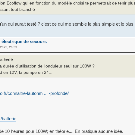
tion Ecoflow qui en fonction du modèle choisi te permettrait de tenir plu
ssant tout branché
'un qui aurait testé ? c'est ce qui me semble le plus simple et le plu
 électrique de secours
2025, 20:33
a écrit:
a durée d'utilisation de l'onduleur seul sur 100W ?
st en 12V, la pompe en 24....
.fr/connaitre-lautonm ... -profonde/
t/batterie
 10 heures pour 100W; en théorie.... En pratique aucune idée.