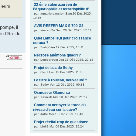
22 éme salon azuréen de
sieurs
l'Aquariophilie et terrariophilie d'
par
aquario-passion
Sam 20 Déc 2025,
19:45
AVIS REEFER MAX S 700 G3
pompe, il
par
vincent2a
Sam 20 Déc 2025, 17:41
r d'être du
Quel Lampe HQI pour croissance
coraux ?
par
Swiip
Ven 19 Déc 2025, 16:11
Nécrose anémone quadri ?
par
Louiseravot
Jeu 18 Déc 2025, 22:14
Projet de bac de Sethy
par
Carol
Lun 15 Déc 2025, 11:06
Le filtre à rouleau, nouveauté ?
par
Sethy
Ven 12 Déc 2025, 00:33
Osmoseur Glamorca
par
XavierD
Mer 10 Déc 2025, 21:57
Comment nettoyer la trace du
niveau d'eau sur la cuve?
par
JuBe
Mer 10 Déc 2025, 19:43
Projet récifal trop de questions:
par
Lio62
Mar 09 Déc 2025, 15:24