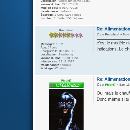
Localisation:
Villiers sur Marne 94350
volume du bac:
275+70+10
mise en eau:
le 01/07/2018
maintenance:
berlinois
éclairage:
2 Coral Care Philips
mon bac:
1 Reefer 350 DeLuxe
Re: Alimentation
Réciphael
par
Réciphael
» Sam 
c'est le modèle r
Messages:
1022
Âge:
57 ans
indications. Le ch
Enregistré le:
09/08/2017
Localisation:
Strasbourg
volume du bac:
1380L + 200
mise en eau:
23.11.2017
maintenance:
berlinois
éclairage:
ATI sirius
Re: Alimentation
Phiphi7
par
Phiphi7
» Sam 15 
Oui mais le chauf
Donc même si tu t