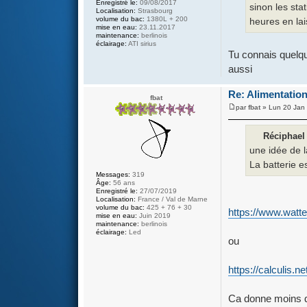
Enregistré le:
09/08/2017
sinon les sta
Localisation:
Strasbourg
volume du bac:
1380L + 200
heures en lai
mise en eau:
23.11.2017
maintenance:
berlinois
éclairage:
ATI sirius
Tu connais quelqu
aussi
Re: Alimentation
fbat
par
fbat
» Lun 20 Jan 
Réciphael 
une idée de l
La batterie e
Messages:
319
Âge:
56 ans
Enregistré le:
27/07/2019
Localisation:
France / Val de Marne
volume du bac:
425 + 76 + 30
https://www.watteo
mise en eau:
Juin 2019
maintenance:
berlinois
éclairage:
Led
ou
https://calculis.ne
Ca donne moins de