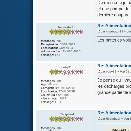
De mon coté je n
et une pompe de r
dernière coupure é
Re: Alimentation
Imperator13
par
Imperator13
» Lun
Les batteries voit
Messages:
781
Enregistré le:
06/01/2021
Localisation:
Gordes 84
volume du bac:
2X 800/4000L
éclairage:
Led
Re: Alimentation
boby31
par
boby31
» Mar 21 
Je pense qu'il va
Messages:
105
Âge:
48 ans
les décharges pro
Enregistré le:
05/11/2018
grande partie de l
Localisation:
TOULOUSE
volume du bac:
3000
mise en eau:
2022
éclairage:
LED
Re: Alimentation
Réciphael
par
Réciphael
» Ven 1
Messages:
1022
Phiphi7 a 