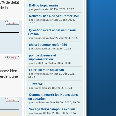
0% de débit
Balling tropic marin
de la
par
joerkos
Ven 06 Fév 2026, 20:17
Nouveau bac Red Sea Reefer 350
par
Rosenkavalier
Mer 21 Jan 2026,
10:25
Question avant achat osmoseur
Optima
par
Louiseravot
Mar 20 Jan 2026, 15:53
choix écumeur reefer 250
par
Lio62
Dim 18 Jan 2026, 16:58
pompe doseuse et
supplementation
par
Lio62
Lun 05 Jan 2026, 16:09
Le pH de mon aquarium
 assez bien
par
Rosenkavalier
Mer 31 Déc 2025,
perdent une
07:47
Tunze 9410
par
Carol
Sam 27 Déc 2025, 18:44
Comment nourrir les Neons dans
un aquarium
par
Louiseravot
Ven 26 Déc 2025, 19:09
Sexage Doryrhamphus excisus
par
Roland30
Mar 23 Déc 2025, 15:57