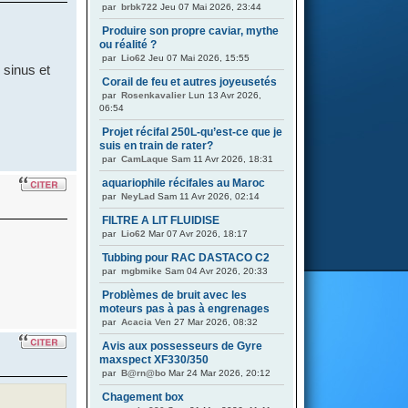
par
brbk722
Jeu 07 Mai 2026, 23:44
Produire son propre caviar, mythe
ou réalité ?
par
Lio62
Jeu 07 Mai 2026, 15:55
 sinus et
Corail de feu et autres joyeusetés
par
Rosenkavalier
Lun 13 Avr 2026,
06:54
Projet récifal 250L-qu’est-ce que je
suis en train de rater?
par
CamLaque
Sam 11 Avr 2026, 18:31
aquariophile récifales au Maroc
par
NeyLad
Sam 11 Avr 2026, 02:14
FILTRE A LIT FLUIDISE
par
Lio62
Mar 07 Avr 2026, 18:17
Tubbing pour RAC DASTACO C2
par
mgbmike
Sam 04 Avr 2026, 20:33
Problèmes de bruit avec les
moteurs pas à pas à engrenages
par
Acacia
Ven 27 Mar 2026, 08:32
Avis aux possesseurs de Gyre
maxspect XF330/350
par
B@rn@bo
Mar 24 Mar 2026, 20:12
Chagement box