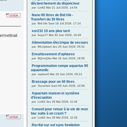
déclanchement du disjoncteur
par
Lio62
Mar 21 Juil 2026, 14:04
Nano 90 litres de Bid Ule -
Transfert du 30 litres
par
Bid Ule
Sam 18 Juil 2026, 17:14
xor232 10 ans plus tard
ermettrait
par
hoya77
Mar 30 Juin 2026, 16:49
Alimentation électrique de secours
par
Réciphael
Jeu 25 Juin 2026, 05:52
Envahissement d'ophiures
par
B@rn@bo
Mar 16 Juin 2026, 18:56
Programmation rampe aquarius 90
aquamedic
par
raphaell
Mar 16 Juin 2026, 09:21
Brassage pour un 40 litres
par
Tovaritch
Sam 06 Juin 2026, 10:59
Aquarium maison et système
d’évacuation
par
Lio62
Jeu 28 Mai 2026, 11:46
Conseil pour retour à la vie de mon
bac suite à un crash ?
par
Lio62
Jeu 28 Mai 2026, 11:28
Recifal sur sol sans fondation