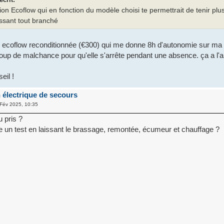
tion Ecoflow qui en fonction du modèle choisi te permettrait de tenir plu
ssant tout branché
e ecoflow reconditionnée (€300) qui me donne 8h d'autonomie sur ma 
coup de malchance pour qu'elle s'arrête pendant une absence. ça a l'ai
eil !
 électrique de secours
Fév 2025, 10:35
 pris ?
ire un test en laissant le brassage, remontée, écumeur et chauffage ?