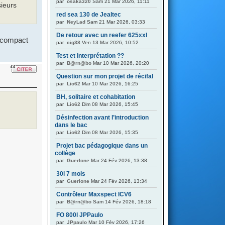
par
osaka320
Sam 21 Mar 2026, 11:11
sieurs
red sea 130 de Jealtec
par
NeyLad
Sam 21 Mar 2026, 03:33
De retour avec un reefer 625xxl
s compact
par
cig38
Ven 13 Mar 2026, 10:52
Test et interprétation ??
par
B@rn@bo
Mar 10 Mar 2026, 20:20
Question sur mon projet de récifal
par
Lio62
Mar 10 Mar 2026, 16:25
BH, solitaire et cohabitation
par
Lio62
Dim 08 Mar 2026, 15:45
Désinfection avant l’introduction
dans le bac
par
Lio62
Dim 08 Mar 2026, 15:35
Projet bac pédagogique dans un
collège
par
Guerlone
Mar 24 Fév 2026, 13:38
30l 7 mois
par
Guerlone
Mar 24 Fév 2026, 13:34
Contrôleur Maxspect ICV6
par
B@rn@bo
Sam 14 Fév 2026, 18:18
FO 800l JPPaulo
par
JPpaulo
Mar 10 Fév 2026, 17:26