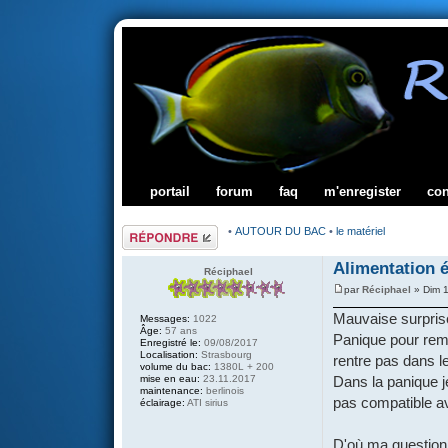
portail
forum
faq
m'enregister
co
Répondre
•
AUTOUR DU BAC
•
le matériel
Alimentation é
Réciphael
par
Réciphael
» Dim 1
Mauvaise surprise
Messages:
1022
Âge:
57 ans
Panique pour reme
Enregistré le:
09/08/2017
Localisation:
Strasbourg
rentre pas dans l
volume du bac:
1380L + 200
mise en eau:
23.11.2017
Dans la panique 
maintenance:
berlinois
pas compatible av
éclairage:
ATI sirius
D'où ma question