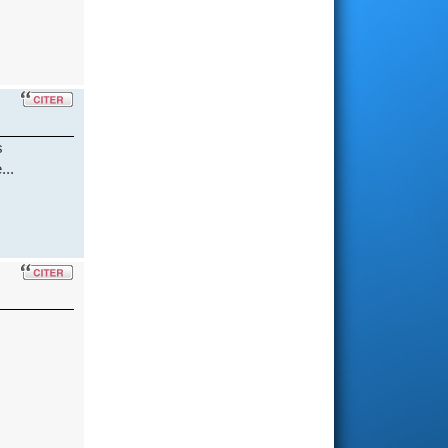
s
...