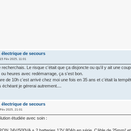
 électrique de secours
15 Fév 2025, 11:01
e recherchais. Le risque c'était que ça disjoncte ou qu'il y ait une cou
 ou heures avec redémarrage, ça s'est bon.
e de 10h c'est arrivé chez moi une fois en 35 ans et c'était la tempê
 échéant je gérerai autrement....
 électrique de secours
Fév 2025, 21:01
lution étudiée avec soin :
ON 24V/500VA + 2 batteries 12V 80Ah en série. Câble de 25mm² et