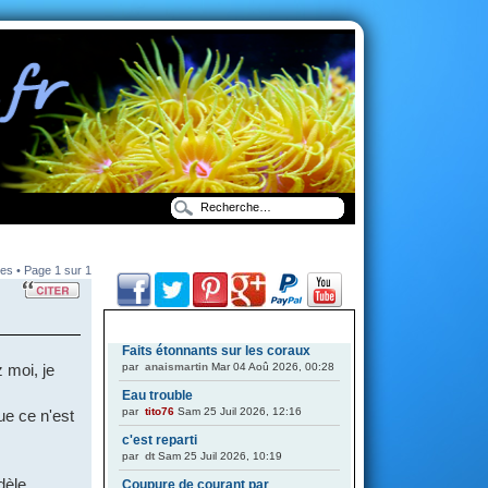
es • Page
1
sur
1
DERNIERS SUJETS
Faits étonnants sur les coraux
par
anaismartin
Mar 04 Aoû 2026, 00:28
 moi, je
Eau trouble
par
tito76
Sam 25 Juil 2026, 12:16
e ce n'est
c'est reparti
par
dt
Sam 25 Juil 2026, 10:19
dèle
Coupure de courant par