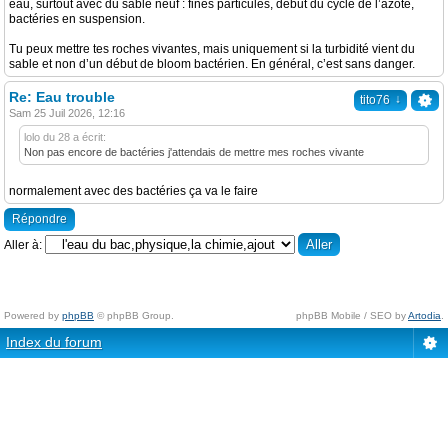
eau, surtout avec du sable neuf : fines particules, début du cycle de l’azote,
bactéries en suspension.
Tu peux mettre tes roches vivantes, mais uniquement si la turbidité vient du
sable et non d’un début de bloom bactérien. En général, c’est sans danger.
Re: Eau trouble
↓
tito76
Sam 25 Juil 2026, 12:16
lolo du 28 a écrit:
Non pas encore de bactéries j'attendais de mettre mes roches vivante
normalement avec des bactéries ça va le faire
Répondre
Aller à:
Powered by
phpBB
© phpBB Group.
phpBB Mobile / SEO by
Artodia
.
Index du forum