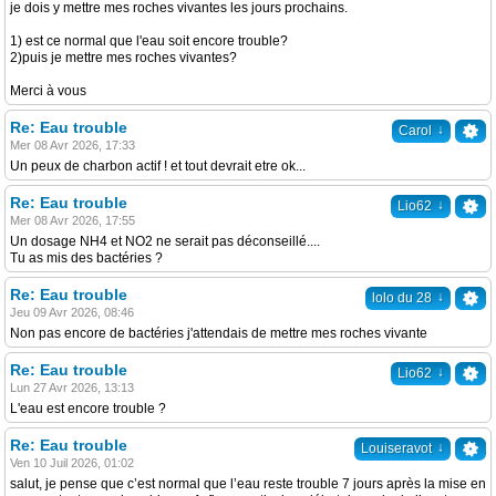
je dois y mettre mes roches vivantes les jours prochains.
1) est ce normal que l'eau soit encore trouble?
2)puis je mettre mes roches vivantes?
Merci à vous
Re: Eau trouble
↓
Carol
Mer 08 Avr 2026, 17:33
Un peux de charbon actif ! et tout devrait etre ok...
Re: Eau trouble
↓
Lio62
Mer 08 Avr 2026, 17:55
Un dosage NH4 et NO2 ne serait pas déconseillé....
Tu as mis des bactéries ?
Re: Eau trouble
↓
lolo du 28
Jeu 09 Avr 2026, 08:46
Non pas encore de bactéries j'attendais de mettre mes roches vivante
Re: Eau trouble
↓
Lio62
Lun 27 Avr 2026, 13:13
L'eau est encore trouble ?
Re: Eau trouble
↓
Louiseravot
Ven 10 Juil 2026, 01:02
salut, je pense que c’est normal que l’eau reste trouble 7 jours après la mise en