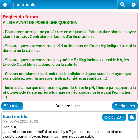
Eau trouble
Règles du forum
A LIRE AVANT DE POSER UNE QUESTION.
- Pour créer un sujet ne pas écrire en majuscule faire un titre simple , soyez
clair et précis , Contrôler les fautes d’orthographes.
- Si votre question concerne le KH ou les taux de Ca ou Mg indiquez aussi la
densité ou la salinité.
- Si votre question concerne le système Balling indiquez aussi le Kh, les
taux de Ca et Mg et la densité ou la salinité.
- Si vous mentionnez la densité ou la salinité indiquez aussi le moyen que
vous utilisez pour la mesurer (réfractomètre, aréomètre, ...).
- Indiquez la marque des tests et, pour le Kh et le pH, l'heure par rapport à la
photopériode (juste après allumage de l'éclairage, juste avant l'extinction,
...).
Répondre
Eau trouble
↓
lolo du 28
Mer 08 Avr 2026, 15:03
Bonjour,
j'ai remis mon nano récifal en eau il y a 7 jours et l'eau est complétement
trouble pourtant j'avais bien rincer mon nouveau sable.