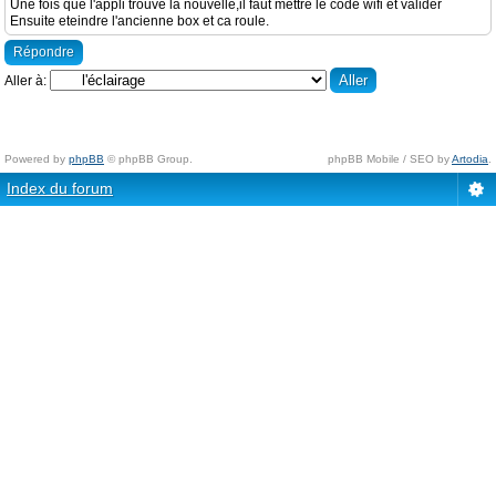
Une fois que l'appli trouve la nouvelle,il faut mettre le code wifi et valider
Ensuite eteindre l'ancienne box et ca roule.
Répondre
Aller à:
Powered by
phpBB
© phpBB Group.
phpBB Mobile / SEO by
Artodia
.
Index du forum