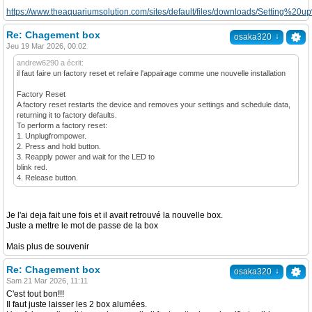
https://www.theaquariumsolution.com/sites/default/files/downloads/Settin
Re: Chagement box
↓
osaka320
Jeu 19 Mar 2026, 00:02
andrew6290 a écrit:
il faut faire un factory reset et refaire l'appairage comme une nouvelle installation
Factory Reset
A factory reset restarts the device and removes your settings and schedule data,
returning it to factory defaults.
To perform a factory reset:
1. Unplugfrompower.
2. Press and hold button.
3. Reapply power and wait for the LED to
blink red.
4. Release button.
Je l'ai deja fait une fois et il avait retrouvé la nouvelle box.
Juste a mettre le mot de passe de la box
Mais plus de souvenir
Re: Chagement box
↓
osaka320
Sam 21 Mar 2026, 11:11
C'est tout bon!!!
Il faut juste laisser les 2 box alumées.