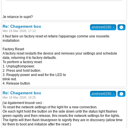
Je relance le sujet?
Re: Chagement box
↓
andrew6290
Mer 18 Mar 2026, 17:12
il faut faire un factory reset et refaire l'appairage comme une nouvelle
installation
Factory Reset
A factory reset restarts the device and removes your settings and schedule
data, returning it to factory defaults.
To perform a factory reset:
1. Unplugfrompower.
2. Press and hold button.
3. Reapply power and wait for the LED to
blink red.
4. Release button.
Re: Chagement box
↓
andrew6290
Mer 18 Mar 2026, 19:25
j'ai également trouvé ceci :
To reset the network settings of the light for a new connection.
On each light hold the button on the side down until the status light flashes
green rapidly and then release, this resets the network settings for the lights.
The lights will then flash blue/green to signify they are in discovery (allow time
for them to boot and initialize after the reset )