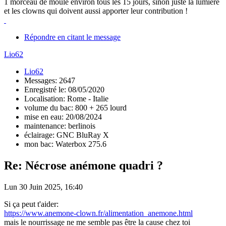
1 morceau de moule environ tous les 15 jours, sinon juste la lumière
et les clowns qui doivent aussi apporter leur contribution !
Répondre en citant le message
Lio62
Lio62
Messages: 2647
Enregistré le: 08/05/2020
Localisation: Rome - Italie
volume du bac: 800 + 265 lourd
mise en eau: 20/08/2024
maintenance: berlinois
éclairage: GNC BluRay X
mon bac: Waterbox 275.6
Re: Nécrose anémone quadri ?
Lun 30 Juin 2025, 16:40
Si ça peut t'aider:
https://www.anemone-clown.fr/alimentation_anemone.html
mais le nourrissage ne me semble pas être la cause chez toi