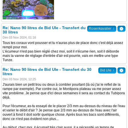
Re: Nano 90 litres de Bid Ule - Transfert du
↓
Rosenkavalier
30 litres
Dim 03 Nov 2024, 01:16
Tous tes coraux vont pousser et tu n'auras plus de place donc c'est déjà assez
rempli pour moi.
L'écumeur n'est pas bien réglé chez moi, soit il n'écume rien, soit il déborde
mais la vanne de réglage d'entrée d'air est pourrie, vais en mettre une type
Tunze.
Re: Nano 90 litres de Bid Ule - Transfert du 30
↓
Bid Ule
litres
Dim 03 Nov 2024, 12:25
J'aurais bien un petit trou ou deux à combler pourtant (là où j'ai le reflet de la
rampe par exemple). Par contre oui, le Montipora plateau va me poser assez
vite problème. Je pense que d'ici deux semaines il sera au contact du Tubipora
déjà.
Pour l'écumeur, as-tu essayé de le placer 2/3 mm au-dessus du niveau de l'eau
et varier le débit d'air ? Je pense que 2/3 mm au-dessus de l'eau avec l'air
ouvert à fond il doit sortir quelque chose. Après tous les bacs sont différents,
donc ce n'est pas évident non plus...
Au début, chez moi, il écumait très clair aussi, il a nécessité un temps de