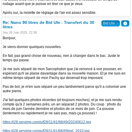
rodage avant que je puisse en tirer ce que je veux.
Après oui, la molette de réglage de l'air est assez sensible.
Re: Nano 90 litres de Bid Ule - Transfert du 30
↓
Bid Ule
litres
Jeu 26 Juin 2025, 22:38
Bonjour,
Je viens donner quelques nouvelles.
En fait, pas grand chose de nouveau, rien à changer dans le bac. Juste le
temps qui passe.
Je me suis séparé de mon Sarcophyton que j'ai renoncé à voir pousser, en
espérant qu'il se plaise davantage dans sa nouvelle maison. Et je me suis en
même temps séparé de mon Pachy qui devenait trop imposant.
Pas de bol, je m'en suis séparé un peu tardivement parce qu'il a colonisé une
autre pierre.
J'ai fait quelques photos récentes (et toujours moches), et je me suis rendu
compte qu'à 2 semaines près, un an séparait 2 photos. Du coup : photo du
mois de juin l'année dernière et photos de ce mois de juin. Ca pousse
(lentement ou rapidement je ne sais pas, mais ça pousse) !
https://i28.servimg.com/u/f28/11/41/68/49/20240612.jpg
https://i28.servimg.com/u/f28/11/41/68/49/pxl_2010.jpg