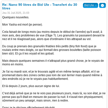
Re: Nano 90 litres de Bid Ule - Transfert du 30
↓
Bid Ule
litres
Jeu 31 Juil 2025, 21:03
Quelques nouvelles.
Mon Yasha est mort (je pense).
Cela faisait de longs mois (au moins depuis le début de l'année) qu'il avait, à
mon avis, des problèmes de vue (l'âge ?). Les granulés lui passaient devant le
nez et il ne réagissait pas, alors que d'ordinaire il les attrapait au vol.
Du coup je prenais des granulés friables très petits (tiny fish food) que je
roulais entre mes doigts, ce qui formait des grosses boulettes (taille poisson
bien sûr). Et ça il les voyait et les gobait.
Mais depuis quelques semaines il n'attrapait plus grand chose, je le voyais de
moins en moins.
Je l'ai vu mardi soir, et je le trouvais agité et en même temps affaibli, et il se
promenait dans des zones certes pas loin de son terrier mais quand même à
des endroits où je ne le voyais pas habituellement.
Et là depuis 2 jours, plus aucun signe de lui.
C'est déjà arrivé que je ne le vois pas plusieurs jours, mais là, vu son état, je ne
pense pas qu'il était en mesure de passer la nuit. Il n'avait rien physiquement,
sûrement un peu amaigri, mais sinon, rien à redire.
Donc je le déclare officiellement décédé.