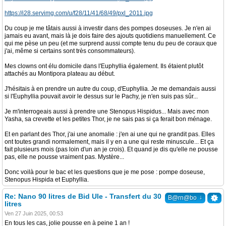
https://i28.servimg.com/u/f28/11/41/68/49/pxl_2011.jpg
Du coup je me tâtais aussi à investir dans des pompes doseuses. Je n'en ai
jamais eu avant, mais là je dois faire des ajouts quotidiens manuellement. Ce
qui me pèse un peu (et me surprend aussi compte tenu du peu de coraux que
j'ai, même si certains sont très consommateurs).
Mes clowns ont élu domicile dans l'Euphyllia également. Ils étaient plutôt
attachés au Montipora plateau au début.
J'hésitais à en prendre un autre du coup, d'Euphyllia. Je me demandais aussi
si l'Euphyllia pouvait avoir le dessus sur le Pachy, je n'en suis pas sûr...
Je m'interrogeais aussi à prendre une Stenopus Hispidus... Mais avec mon
Yasha, sa crevette et les petites Thor, je ne sais pas si ça ferait bon ménage.
Et en parlant des Thor, j'ai une anomalie : j'en ai une qui ne grandit pas. Elles
ont toutes grandi normalement, mais il y en a une qui reste minuscule... Et ça
fait plusieurs mois (pas loin d'un an je crois). Et quand je dis qu'elle ne pousse
pas, elle ne pousse vraiment pas. Mystère...
Donc voilà pour le bac et les questions que je me pose : pompe doseuse,
Stenopus Hispida et Euphyllia.
Re: Nano 90 litres de Bid Ule - Transfert du 30
↓
B@rn@bo
litres
Ven 27 Juin 2025, 00:53
En tous les cas, jolie pousse en à peine 1 an !