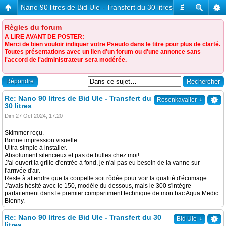
Nano 90 litres de Bid Ule - Transfert du 30 litres
#
Règles du forum
A LIRE AVANT DE POSTER:
Merci de bien vouloir indiquer votre Pseudo dans le titre pour plus de clarté.
Toutes présentations avec un lien d'un forum ou d'une annonce sans
l'accord de l'administrateur sera modérée.
Répondre
Re: Nano 90 litres de Bid Ule - Transfert du
↓
Rosenkavalier
30 litres
Dim 27 Oct 2024, 17:20
Skimmer reçu.
Bonne impression visuelle.
Ultra-simple à installer.
Absolument silencieux et pas de bulles chez moi!
J'ai ouvert la grille d'entrée à fond, je n'ai pas eu besoin de la vanne sur
l'arrivée d'air.
Reste à attendre que la coupelle soit rôdée pour voir la qualité d'écumage.
J'avais hésité avec le 150, modèle du dessous, mais le 300 s'intègre
parfaitement dans le premier compartiment technique de mon bac Aqua Medic
Blenny.
Re: Nano 90 litres de Bid Ule - Transfert du 30
↓
Bid Ule
litres