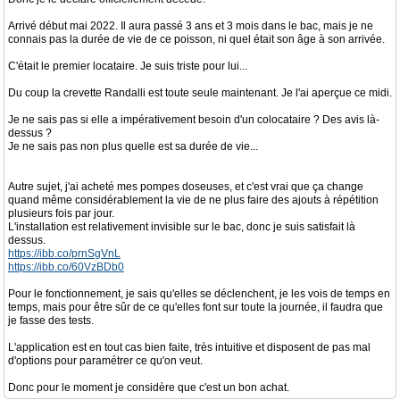
Arrivé début mai 2022. Il aura passé 3 ans et 3 mois dans le bac, mais je ne
connais pas la durée de vie de ce poisson, ni quel était son âge à son arrivée.
C'était le premier locataire. Je suis triste pour lui...
Du coup la crevette Randalli est toute seule maintenant. Je l'ai aperçue ce midi.
Je ne sais pas si elle a impérativement besoin d'un colocataire ? Des avis là-
dessus ?
Je ne sais pas non plus quelle est sa durée de vie...
Autre sujet, j'ai acheté mes pompes doseuses, et c'est vrai que ça change
quand même considérablement la vie de ne plus faire des ajouts à répétition
plusieurs fois par jour.
L'installation est relativement invisible sur le bac, donc je suis satisfait là
dessus.
https://ibb.co/prnSgVnL
https://ibb.co/60VzBDb0
Pour le fonctionnement, je sais qu'elles se déclenchent, je les vois de temps en
temps, mais pour être sûr de ce qu'elles font sur toute la journée, il faudra que
je fasse des tests.
L'application est en tout cas bien faite, très intuitive et disposent de pas mal
d'options pour paramétrer ce qu'on veut.
Donc pour le moment je considère que c'est un bon achat.