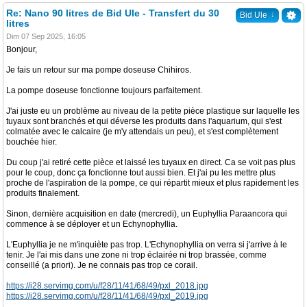
Re: Nano 90 litres de Bid Ule - Transfert du 30
↓
Bid Ule
litres
Dim 07 Sep 2025, 16:05
Bonjour,
Je fais un retour sur ma pompe doseuse Chihiros.
La pompe doseuse fonctionne toujours parfaitement.
J'ai juste eu un problème au niveau de la petite pièce plastique sur laquelle les
tuyaux sont branchés et qui déverse les produits dans l'aquarium, qui s'est
colmatée avec le calcaire (je m'y attendais un peu), et s'est complètement
bouchée hier.
Du coup j'ai retiré cette pièce et laissé les tuyaux en direct. Ca se voit pas plus
pour le coup, donc ça fonctionne tout aussi bien. Et j'ai pu les mettre plus
proche de l'aspiration de la pompe, ce qui répartit mieux et plus rapidement les
produits finalement.
Sinon, dernière acquisition en date (mercredi), un Euphyllia Paraancora qui
commence à se déployer et un Echynophyllia.
L'Euphyllia je ne m'inquiète pas trop. L'Echynophyllia on verra si j'arrive à le
tenir. Je l'ai mis dans une zone ni trop éclairée ni trop brassée, comme
conseillé (a priori). Je ne connais pas trop ce corail.
https://i28.servimg.com/u/f28/11/41/68/49/pxl_2018.jpg
https://i28.servimg.com/u/f28/11/41/68/49/pxl_2019.jpg