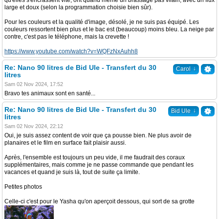
qu'elles s'encrassent vite, ont quand même un brassage pas vilain, avec un flux
large et doux (selon la programmation choisie bien sûr).
Pour les couleurs et la qualité d'image, désolé, je ne suis pas équipé. Les
couleurs ressortent bien plus et le bac est (beaucoup) moins bleu. La neige par
contre, c'est pas le téléphone, mais la crevette !
https://www.youtube.com/watch?v=WQFzNxAuhh8
Re: Nano 90 litres de Bid Ule - Transfert du 30
↓
Carol
litres
Sam 02 Nov 2024, 17:52
Bravo tes animaux sont en santé...
Re: Nano 90 litres de Bid Ule - Transfert du 30
↓
Bid Ule
litres
Sam 02 Nov 2024, 22:12
Oui, je suis assez content de voir que ça pousse bien. Ne plus avoir de
planaires et le film en surface fait plaisir aussi.
Après, l'ensemble est toujours un peu vide, il me faudrait des coraux
supplémentaires, mais comme je ne passe commande que pendant les
vacances et quand je suis là, tout de suite ça limite.
Petites photos
Celle-ci c'est pour le Yasha qu'on aperçoit dessous, qui sort de sa grotte