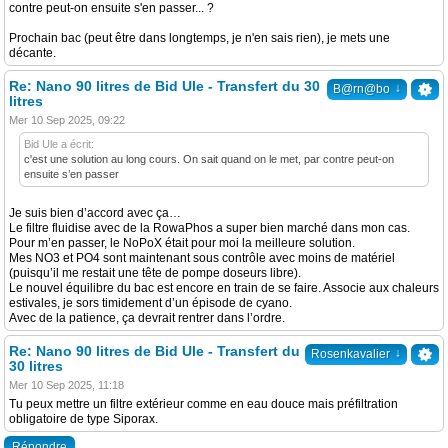
contre peut-on ensuite s'en passer... ?
Prochain bac (peut être dans longtemps, je n'en sais rien), je mets une
décante.
Re: Nano 90 litres de Bid Ule - Transfert du 30
↓
B@rn@bo
litres
Mer 10 Sep 2025, 09:22
Bid Ule a écrit:
c'est une solution au long cours. On sait quand on le met, par contre peut-on
ensuite s’en passer
Je suis bien d’accord avec ça…
Le filtre fluidise avec de la RowaPhos a super bien marché dans mon cas.
Pour m’en passer, le NoPoX était pour moi la meilleure solution.
Mes NO3 et PO4 sont maintenant sous contrôle avec moins de matériel
(puisqu’il me restait une tête de pompe doseurs libre).
Le nouvel équilibre du bac est encore en train de se faire. Associe aux chaleurs
estivales, je sors timidement d’un épisode de cyano.
Avec de la patience, ça devrait rentrer dans l’ordre.
Re: Nano 90 litres de Bid Ule - Transfert du
↓
Rosenkavalier
30 litres
Mer 10 Sep 2025, 11:18
Tu peux mettre un filtre extérieur comme en eau douce mais préfiltration
obligatoire de type Siporax.
Répondre