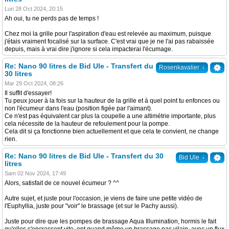
Lun 28 Oct 2024, 20:15
Ah oui, tu ne perds pas de temps !
Chez moi la grille pour l'aspiration d'eau est relevée au maximum, puisque
j'étais vraiment focalisé sur la surface. C'est vrai que je ne l'ai pas rabaissée
depuis, mais à vrai dire j'ignore si cela impacterai l'écumage.
Re: Nano 90 litres de Bid Ule - Transfert du
↓
Rosenkavalier
30 litres
Mar 29 Oct 2024, 08:26
Il suffit d'essayer!
Tu peux jouer à la fois sur la hauteur de la grille et à quel point tu enfonces ou
non l'écumeur dans l'eau (position figée par l'aimant).
Ce n'est pas équivalent car plus la coupelle a une altimétrie importante, plus
cela nécessite de la hauteur de refoulement pour la pompe.
Cela dit si ça fonctionne bien actuellement et que cela te convient, ne change
rien.
Re: Nano 90 litres de Bid Ule - Transfert du 30
↓
Bid Ule
litres
Sam 02 Nov 2024, 17:49
Alors, satisfait de ce nouvel écumeur ? ^^
Autre sujet, et juste pour l'occasion, je viens de faire une petite vidéo de
l'Euphyllia, juste pour "voir" le brassage (et sur le Pachy aussi).
Juste pour dire que les pompes de brassage Aqua Illumination, hormis le fait