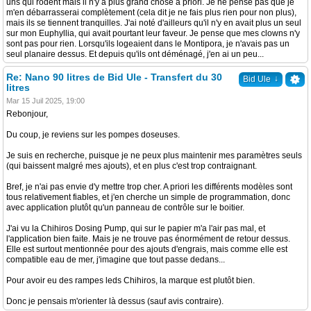
uns qui rodent mais il n'y a plus grand chose a priori. Je ne pense pas que je
m'en débarrasserai complètement (cela dit je ne fais plus rien pour non plus),
mais ils se tiennent tranquilles. J'ai noté d'ailleurs qu'il n'y en avait plus un seul
sur mon Euphyllia, qui avait pourtant leur faveur. Je pense que mes clowns n'y
sont pas pour rien. Lorsqu'ils logeaient dans le Montipora, je n'avais pas un
seul planaire dessus. Et depuis qu'ils ont déménagé, j'en ai un peu...
Re: Nano 90 litres de Bid Ule - Transfert du 30
↓
Bid Ule
litres
Mar 15 Juil 2025, 19:00
Rebonjour,
Du coup, je reviens sur les pompes doseuses.
Je suis en recherche, puisque je ne peux plus maintenir mes paramètres seuls
(qui baissent malgré mes ajouts), et en plus c'est trop contraignant.
Bref, je n'ai pas envie d'y mettre trop cher. A priori les différents modèles sont
tous relativement fiables, et j'en cherche un simple de programmation, donc
avec application plutôt qu'un panneau de contrôle sur le boitier.
J'ai vu la Chihiros Dosing Pump, qui sur le papier m'a l'air pas mal, et
l'application bien faite. Mais je ne trouve pas énormément de retour dessus.
Elle est surtout mentionnée pour des ajouts d'engrais, mais comme elle est
compatible eau de mer, j'imagine que tout passe dedans...
Pour avoir eu des rampes leds Chihiros, la marque est plutôt bien.
Donc je pensais m'orienter là dessus (sauf avis contraire).