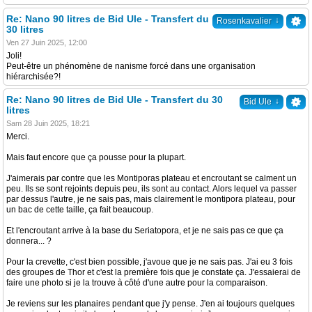
Re: Nano 90 litres de Bid Ule - Transfert du
↓
Rosenkavalier
30 litres
Ven 27 Juin 2025, 12:00
Joli!
Peut-être un phénomène de nanisme forcé dans une organisation
hiérarchisée?!
Re: Nano 90 litres de Bid Ule - Transfert du 30
↓
Bid Ule
litres
Sam 28 Juin 2025, 18:21
Merci.
Mais faut encore que ça pousse pour la plupart.
J'aimerais par contre que les Montiporas plateau et encroutant se calment un
peu. Ils se sont rejoints depuis peu, ils sont au contact. Alors lequel va passer
par dessus l'autre, je ne sais pas, mais clairement le montipora plateau, pour
un bac de cette taille, ça fait beaucoup.
Et l'encroutant arrive à la base du Seriatopora, et je ne sais pas ce que ça
donnera... ?
Pour la crevette, c'est bien possible, j'avoue que je ne sais pas. J'ai eu 3 fois
des groupes de Thor et c'est la première fois que je constate ça. J'essaierai de
faire une photo si je la trouve à côté d'une autre pour la comparaison.
Je reviens sur les planaires pendant que j'y pense. J'en ai toujours quelques