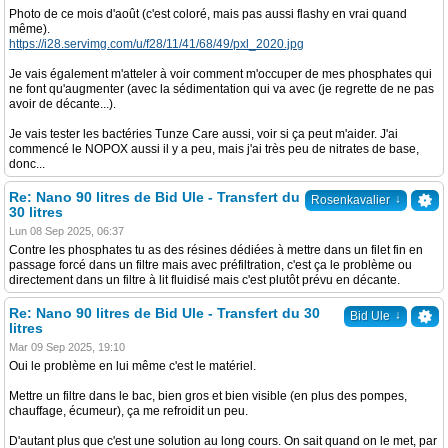
Photo de ce mois d'août (c'est coloré, mais pas aussi flashy en vrai quand
même).
https://i28.servimg.com/u/f28/11/41/68/49/pxl_2020.jpg
Je vais également m'atteler à voir comment m'occuper de mes phosphates qui
ne font qu'augmenter (avec la sédimentation qui va avec (je regrette de ne pas
avoir de décante...).
Je vais tester les bactéries Tunze Care aussi, voir si ça peut m'aider. J'ai
commencé le NOPOX aussi il y a peu, mais j'ai très peu de nitrates de base,
donc...
Re: Nano 90 litres de Bid Ule - Transfert du
↓
Rosenkavalier
30 litres
Lun 08 Sep 2025, 06:37
Contre les phosphates tu as des résines dédiées à mettre dans un filet fin en
passage forcé dans un filtre mais avec préfiltration, c'est ça le problème ou
directement dans un filtre à lit fluidisé mais c'est plutôt prévu en décante.
Re: Nano 90 litres de Bid Ule - Transfert du 30
↓
Bid Ule
litres
Mar 09 Sep 2025, 19:10
Oui le problème en lui même c'est le matériel.
Mettre un filtre dans le bac, bien gros et bien visible (en plus des pompes,
chauffage, écumeur), ça me refroidit un peu.
D'autant plus que c'est une solution au long cours. On sait quand on le met, par