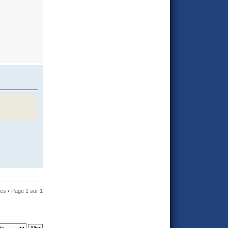
es • Page
1
sur
1