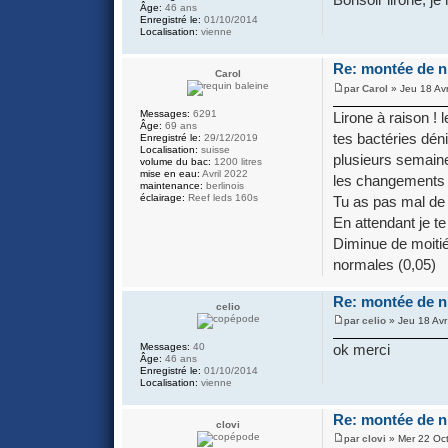
Âge:
46 ans
Enregistré le:
01/10/2014
Localisation:
vienne
Re: montée de ni
Carol
par
Carol
» Jeu 18 Av
Messages:
6291
Lirone à raison ! 
Âge:
69 ans
tes bactéries déni
Enregistré le:
29/12/2019
Localisation:
suisse
plusieurs semaine
volume du bac:
1200 litres
mise en eau:
Avril 2022
les changements d
maintenance:
berlinois
éclairage:
Reef leds 160s
Tu as pas mal de n
En attendant je te
Diminue de moitié
normales (0,05)
Re: montée de ni
celio
par
celio
» Jeu 18 Avr
Messages:
40
ok merci
Âge:
46 ans
Enregistré le:
01/10/2014
Localisation:
vienne
Re: montée de ni
clovi
par
clovi
» Mer 22 Oct