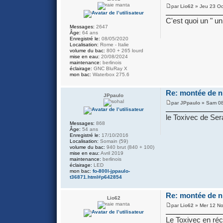
par
Lio62
» Jeu 23 Oc
C'est quoi un " un
Messages:
2647
Âge:
64 ans
Enregistré le:
08/05/2020
Localisation:
Rome - Italie
volume du bac:
800 + 265 lourd
mise en eau:
20/08/2024
maintenance:
berlinois
éclairage:
GNC BluRay X
mon bac:
Waterbox 275.6
Re: montée de ni
JPpaulo
par
JPpaulo
» Sam 08
le Toxivec de Sera
Messages:
868
Âge:
54 ans
Enregistré le:
17/10/2016
Localisation:
Somain (59)
volume du bac:
940 brut (840 + 100)
mise en eau:
Avril 2019
maintenance:
berlinois
éclairage:
LED
mon bac:
fo-800l-jppaulo-
t36871.html#p642854
Re: montée de ni
Lio62
par
Lio62
» Mer 12 No
Le Toxivec en réci