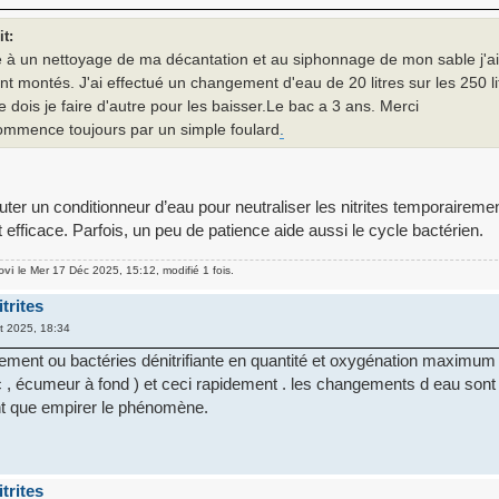
it:
te à un nettoyage de ma décantation et au siphonnage de mon sable j'a
sont montés. J'ai effectué un changement d'eau de 20 litres sur les 250 l
dois je faire d'autre pour les baisser.Le bac a 3 ans. Merci
ommence toujours par un simple foulard
.
ter un conditionneur d’eau pour neutraliser les nitrites temporairement
est efficace. Parfois, un peu de patience aide aussi le cycle bactérien.
ovi
le Mer 17 Déc 2025, 15:12, modifié 1 fois.
trites
t 2025, 18:34
lement ou bactéries dénitrifiante en quantité et oxygénation maximu
 , écumeur à fond ) et ceci rapidement . les changements d eau sont
ont que empirer le phénomène.
trites