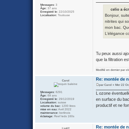
Messages:
3
Âge:
37 ans
celio a écr
Enregistré le:
22/10/2025
Bonjour, sui
Localisation:
Toulouse
nitrites qui 
mon bac. Que 
L’élégance c
Tu peux aussi ajou
que la filtration 
Modifié en dernier par
cl
Re: montée de ni
Carol
par
Carol
» Mer 22 Oc
Messages:
6291
L ozone éventuel
Âge:
69 ans
en surface du bac
Enregistré le:
29/12/2019
Localisation:
suisse
productif et ne f
volume du bac:
1200 litres
mise en eau:
Avril 2022
maintenance:
berlinois
éclairage:
Reef leds 160s
Re: montée de ni
Lio62