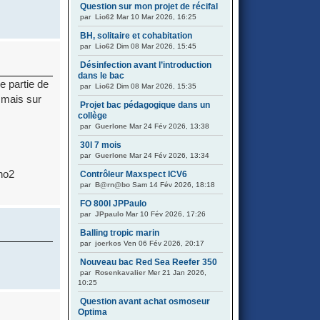
Question sur mon projet de récifal
par
Lio62
Mar 10 Mar 2026, 16:25
BH, solitaire et cohabitation
par
Lio62
Dim 08 Mar 2026, 15:45
Désinfection avant l’introduction
dans le bac
de partie de
par
Lio62
Dim 08 Mar 2026, 15:35
, mais sur
Projet bac pédagogique dans un
collège
par
Guerlone
Mar 24 Fév 2026, 13:38
30l 7 mois
par
Guerlone
Mar 24 Fév 2026, 13:34
 no2
Contrôleur Maxspect ICV6
par
B@rn@bo
Sam 14 Fév 2026, 18:18
FO 800l JPPaulo
par
JPpaulo
Mar 10 Fév 2026, 17:26
Balling tropic marin
par
joerkos
Ven 06 Fév 2026, 20:17
Nouveau bac Red Sea Reefer 350
par
Rosenkavalier
Mer 21 Jan 2026,
10:25
Question avant achat osmoseur
Optima