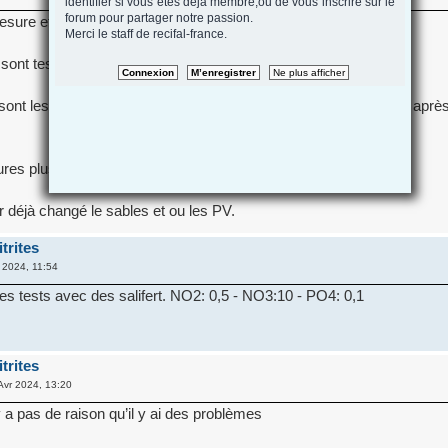
identifier si vous etes deja membre,ou de vous inscrire sur le
forum pour partager notre passion.
sure et de la validité de ton test ?
Merci le staff de recifal-france.
sont tes nitrites ?
nt les valeurs de tes No3 et Po4 qui devraient changé un peu après 
res plus les nitrites depuis plus de 5 ans.
déjà changé le sables et ou les PV.
trites
 2024, 11:54
 mes tests avec des salifert. NO2: 0,5 - NO3:10 - PO4: 0,1
trites
Avr 2024, 13:20
’y a pas de raison qu’il y ai des problèmes