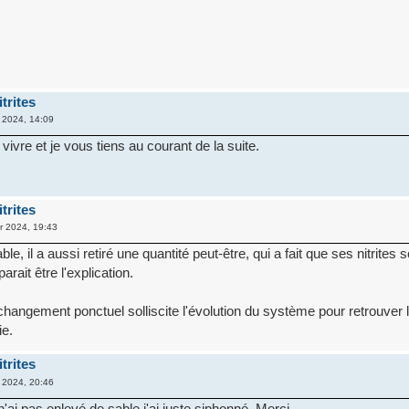
trites
 2024, 14:09
 vivre et je vous tiens au courant de la suite.
trites
r 2024, 19:43
ble, il a aussi retiré une quantité peut-être, qui a fait que ses nitrites 
ait être l'explication.
changement ponctuel solliscite l'évolution du système pour retrouver l'
ie.
trites
 2024, 20:46
 n'ai pas enlevé de sable j'ai juste siphonné. Merci