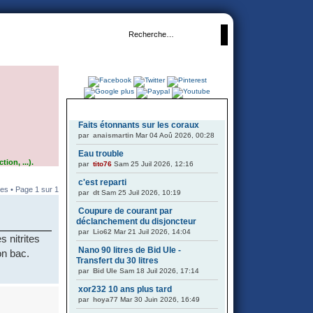
DERNIERS SUJETS
Faits étonnants sur les coraux
par
anaismartin
Mar 04 Aoû 2026, 00:28
Eau trouble
ion, ...).
par
tito76
Sam 25 Juil 2026, 12:16
c'est reparti
es • Page
1
sur
1
par
dt
Sam 25 Juil 2026, 10:19
Coupure de courant par
déclanchement du disjoncteur
par
Lio62
Mar 21 Juil 2026, 14:04
 nitrites
Nano 90 litres de Bid Ule -
on bac.
Transfert du 30 litres
par
Bid Ule
Sam 18 Juil 2026, 17:14
xor232 10 ans plus tard
par
hoya77
Mar 30 Juin 2026, 16:49