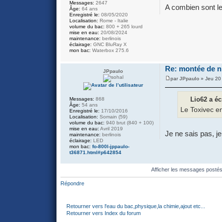
Messages:
2647
A combien sont les
Âge:
64 ans
Enregistré le:
08/05/2020
Localisation:
Rome - Italie
volume du bac:
800 + 265 lourd
mise en eau:
20/08/2024
maintenance:
berlinois
éclairage:
GNC BluRay X
mon bac:
Waterbox 275.6
Re: montée de ni
JPpaulo
par
JPpaulo
» Jeu 20
Lio62 a écr
Messages:
868
Âge:
54 ans
Le Toxivec en
Enregistré le:
17/10/2016
Localisation:
Somain (59)
volume du bac:
940 brut (840 + 100)
mise en eau:
Avril 2019
Je ne sais pas, je
maintenance:
berlinois
éclairage:
LED
mon bac:
fo-800l-jppaulo-
t36871.html#p642854
Afficher les messages posté
Répondre
Retourner vers l'eau du bac,physique,la chimie,ajout etc...
Retourner vers Index du forum