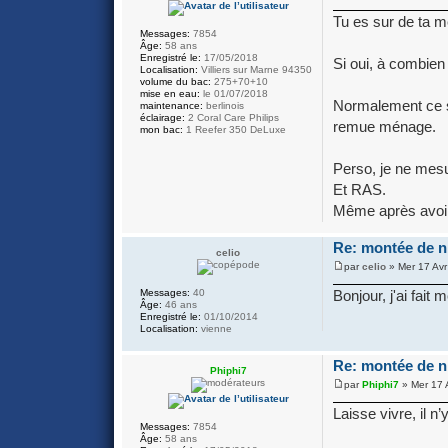
Tu es sur de ta me
Messages:
7854
Âge:
58 ans
Enregistré le:
17/05/2018
Si oui, à combien 
Localisation:
Villiers sur Marne 94350
volume du bac:
275+70+10
mise en eau:
le 01/07/2018
Normalement ce so
maintenance:
berlinois
éclairage:
2 Coral Care Philips
remue ménage.
mon bac:
1 Reefer 350 DeLuxe
Perso, je ne mesu
Et RAS.
Même après avoir 
Re: montée de ni
celio
par
celio
» Mer 17 Avr
Messages:
40
Bonjour, j'ai fait
Âge:
46 ans
Enregistré le:
01/10/2014
Localisation:
vienne
Re: montée de ni
Phiphi7
par
Phiphi7
» Mer 17 
Laisse vivre, il n
Messages:
7854
Âge:
58 ans