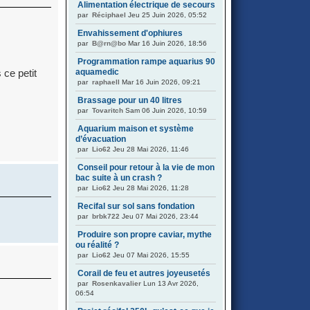
Alimentation électrique de secours
par
Réciphael
Jeu 25 Juin 2026, 05:52
Envahissement d'ophiures
par
B@rn@bo
Mar 16 Juin 2026, 18:56
Programmation rampe aquarius 90
ce petit
aquamedic
par
raphaell
Mar 16 Juin 2026, 09:21
Brassage pour un 40 litres
par
Tovaritch
Sam 06 Juin 2026, 10:59
Aquarium maison et système
d’évacuation
par
Lio62
Jeu 28 Mai 2026, 11:46
Conseil pour retour à la vie de mon
bac suite à un crash ?
par
Lio62
Jeu 28 Mai 2026, 11:28
Recifal sur sol sans fondation
par
brbk722
Jeu 07 Mai 2026, 23:44
Produire son propre caviar, mythe
ou réalité ?
par
Lio62
Jeu 07 Mai 2026, 15:55
Corail de feu et autres joyeusetés
par
Rosenkavalier
Lun 13 Avr 2026,
06:54