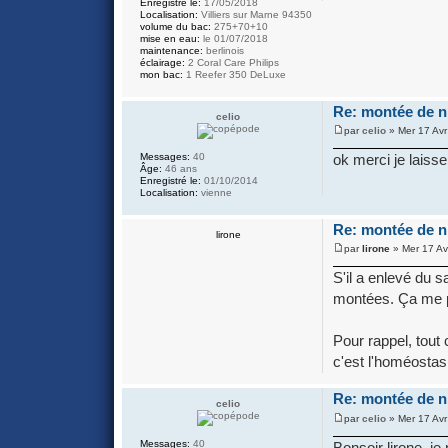
Enregistré le:
17/05/2018
Localisation:
Villiers sur Marne 94350
volume du bac:
275+70+10
mise en eau:
le 01/07/2018
maintenance:
berlinois
éclairage:
2 Coral Care Philips
mon bac:
1 Reefer 350 DeLuxe
Re: montée de ni
celio
par
celio
» Mer 17 Avr
Messages:
40
ok merci je laisse
Âge:
46 ans
Enregistré le:
01/10/2014
Localisation:
vienne
Re: montée de ni
lirone
par
lirone
» Mer 17 Av
S'il a enlevé du sa
montées. Ça me par
Pour rappel, tout 
c'est l'homéostas
Re: montée de ni
celio
par
celio
» Mer 17 Avr
Messages:
40
Bonsoir lirone, je