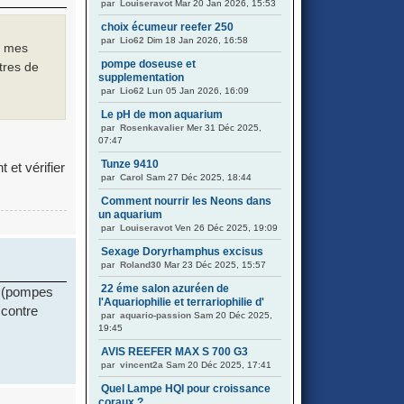
par
Louiseravot
Mar 20 Jan 2026, 15:53
choix écumeur reefer 250
par
Lio62
Dim 18 Jan 2026, 16:58
i mes
pompe doseuse et
itres de
supplementation
par
Lio62
Lun 05 Jan 2026, 16:09
Le pH de mon aquarium
par
Rosenkavalier
Mer 31 Déc 2025,
07:47
Tunze 9410
 et vérifier
par
Carol
Sam 27 Déc 2025, 18:44
Comment nourrir les Neons dans
un aquarium
par
Louiseravot
Ven 26 Déc 2025, 19:09
Sexage Doryrhamphus excisus
par
Roland30
Mar 23 Déc 2025, 15:57
22 éme salon azuréen de
m (pompes
l'Aquariophilie et terrariophilie d'
 contre
par
aquario-passion
Sam 20 Déc 2025,
19:45
AVIS REEFER MAX S 700 G3
par
vincent2a
Sam 20 Déc 2025, 17:41
Quel Lampe HQI pour croissance
coraux ?