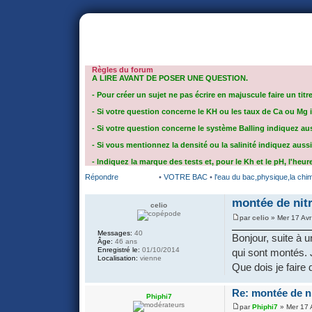
portail
forum
faq
m'enregister
co
Règles du forum
A LIRE AVANT DE POSER UNE QUESTION.
- Pour créer un sujet ne pas écrire en majuscule faire un titr
- Si votre question concerne le KH ou les taux de Ca ou Mg in
- Si votre question concerne le système Balling indiquez aussi
- Si vous mentionnez la densité ou la salinité indiquez aussi
- Indiquez la marque des tests et, pour le Kh et le pH, l'heure
Répondre
•
VOTRE BAC
•
l'eau du bac,physique,la chimi
montée de nitr
celio
par
celio
» Mer 17 Avr
Messages:
40
Bonjour, suite à 
Âge:
46 ans
Enregistré le:
01/10/2014
qui sont montés. 
Localisation:
vienne
Que dois je faire 
Re: montée de ni
Phiphi7
par
Phiphi7
» Mer 17 