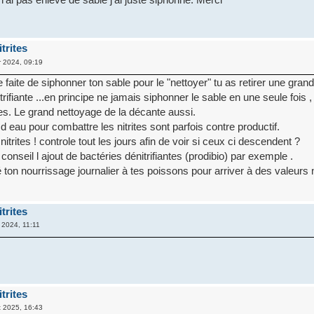
trites
r 2024, 09:19
le faite de siphonner ton sable pour le "nettoyer" tu as retirer une gran
trifiante ...en principe ne jamais siphonner le sable en une seule fois 
s. Le grand nettoyage de la décante aussi.
 eau pour combattre les nitrites sont parfois contre productif.
itrites ! controle tout les jours afin de voir si ceux ci descendent ?
 conseil l ajout de bactéries dénitrifiantes (prodibio) par exemple .
 ton nourrissage journalier à tes poissons pour arriver à des valeurs
trites
 2024, 11:11
trites
 2025, 16:43