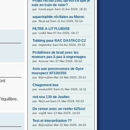
Projet récifal 250L-qu’est-ce que je
suis en train de rater?
par
CamLaque
Sam 11 Avr 2026, 18:31
aquariophile récifales au Maroc
par
NeyLad
Sam 11 Avr 2026, 02:14
FILTRE A LIT FLUIDISE
par
Lio62
Mar 07 Avr 2026, 18:17
Tubbing pour RAC DASTACO C2
par
mgbmike
Sam 04 Avr 2026, 20:33
Problèmes de bruit avec les
moteurs pas à pas à engrenages
par
Acacia
Ven 27 Mar 2026, 08:32
Avis aux possesseurs de Gyre
maxspect XF330/350
par
B@rn@bo
Mar 24 Mar 2026, 20:12
sont
Chagement box
par
osaka320
Sam 21 Mar 2026, 11:11
red sea 130 de Jealtec
équilibre,
par
NeyLad
Sam 21 Mar 2026, 03:33
De retour avec un reefer 625xxl
par
cig38
Ven 13 Mar 2026, 10:52
Test et interprétation ??
par
B@rn@bo
Mar 10 Mar 2026, 20:20