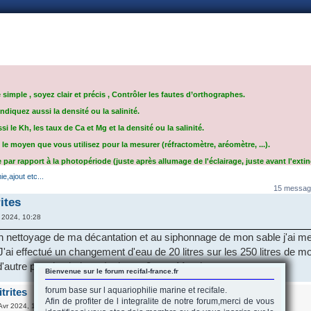
nnexion
e simple , soyez clair et précis , Contrôler les fautes d’orthographes.
diquez aussi la densité ou la salinité.
 le Kh, les taux de Ca et Mg et la densité ou la salinité.
 le moyen que vous utilisez pour la mesurer (réfractomètre, aréomètre, ...).
 par rapport à la photopériode (juste après allumage de l'éclairage, juste avant l'extinct
e,ajout etc...
15 messag
ites
 2024, 10:28
un nettoyage de ma décantation et au siphonnage de mon sable j'ai mes
J'ai effectué un changement d'eau de 20 litres sur les 250 litres de m
d'autre pour les baisser.Le bac a 3 ans. Merci
Bienvenue sur le forum recifal-france.fr
forum base sur l aquariophilie marine et recifale.
trites
Afin de profiter de l integralite de notre forum,merci de vous
Avr 2024, 11:07