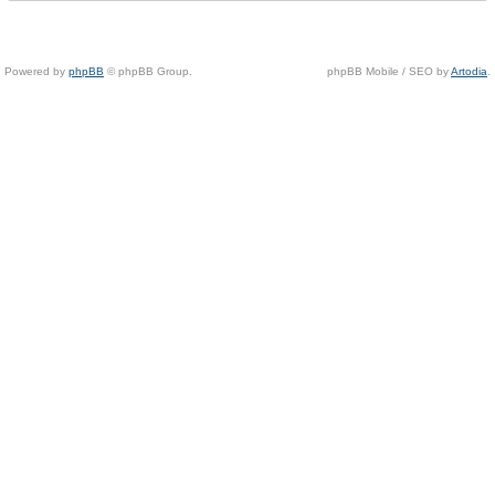
Powered by
phpBB
© phpBB Group.
phpBB Mobile / SEO by
Artodia
.