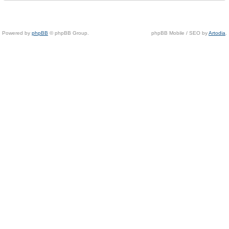
Powered by
phpBB
© phpBB Group.
phpBB Mobile / SEO by
Artodia
.