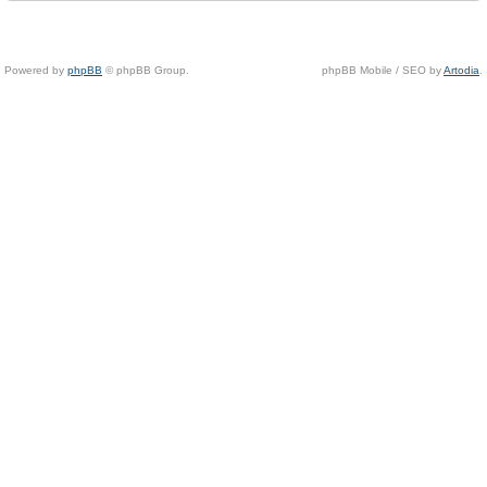
Powered by
phpBB
© phpBB Group.
phpBB Mobile / SEO by
Artodia
.