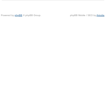
Powered by
phpBB
© phpBB Group.
phpBB Mobile / SEO by
Artodia
.