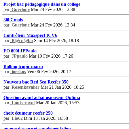
Projet bac pédagogique dans un collège
par
Guerlone
Mar 24 Fév 2026, 13:38
30l 7 mois
par
Guerlone
Mar 24 Fév 2026, 13:34
Contrôleur Maxspect ICV6
par
B@rn@bo
Sam 14 Fév 2026, 18:18
FO 800l JPPaulo
par
JPpaulo
Mar 10 Fév 2026, 17:26
Balling tropic marin
par
joerkos
Ven 06 Fév 2026, 20:17
Nouveau bac Red Sea Reefer 350
par
Rosenkavalier
Mer 21 Jan 2026, 10:25
Question avant achat osmoseur Optima
par
Louiseravot
Mar 20 Jan 2026, 15:53
choix écumeur reefer 250
par
Lio62
Dim 18 Jan 2026, 16:58
pompe doseuse et supplementation