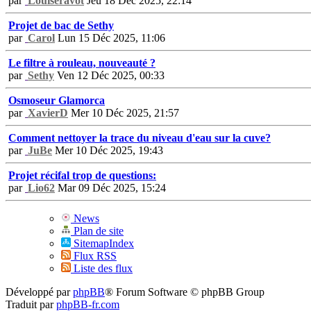
par
Louiseravot
Jeu 18 Déc 2025, 22:14
Projet de bac de Sethy
par
Carol
Lun 15 Déc 2025, 11:06
Le filtre à rouleau, nouveauté ?
par
Sethy
Ven 12 Déc 2025, 00:33
Osmoseur Glamorca
par
XavierD
Mer 10 Déc 2025, 21:57
Comment nettoyer la trace du niveau d'eau sur la cuve?
par
JuBe
Mer 10 Déc 2025, 19:43
Projet récifal trop de questions:
par
Lio62
Mar 09 Déc 2025, 15:24
News
Plan de site
SitemapIndex
Flux RSS
Liste des flux
Développé par
phpBB
® Forum Software © phpBB Group
Traduit par
phpBB-fr.com