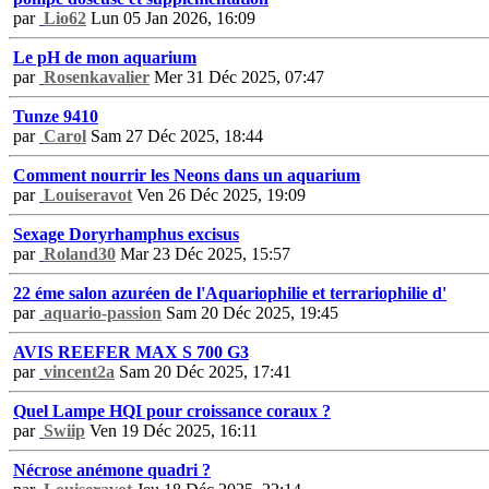
par
Lio62
Lun 05 Jan 2026, 16:09
Le pH de mon aquarium
par
Rosenkavalier
Mer 31 Déc 2025, 07:47
Tunze 9410
par
Carol
Sam 27 Déc 2025, 18:44
Comment nourrir les Neons dans un aquarium
par
Louiseravot
Ven 26 Déc 2025, 19:09
Sexage Doryrhamphus excisus
par
Roland30
Mar 23 Déc 2025, 15:57
22 éme salon azuréen de l'Aquariophilie et terrariophilie d'
par
aquario-passion
Sam 20 Déc 2025, 19:45
AVIS REEFER MAX S 700 G3
par
vincent2a
Sam 20 Déc 2025, 17:41
Quel Lampe HQI pour croissance coraux ?
par
Swiip
Ven 19 Déc 2025, 16:11
Nécrose anémone quadri ?