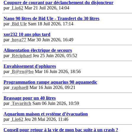
Coupure de courant par déclanchement du disjoncteur
par
Lio62
Mar 21 Juil 2026, 14:04
Nano 90 litres de Bid Ule - Transfert du 30 litres
par
Bid Ule
Sam 18 Juil 2026, 17:14
xor232 10 ans plus tard
par
hoya77
Mar 30 Juin 2026, 16:49
Alimentation électrique de secours
par
Réciphael
Jeu 25 Juin 2026, 05:52
Envahissement d'ophiures
par
B@rn@bo
Mar 16 Juin 2026, 18:56
Programmation rampe aquarius 90 aquamedic
par
raphaell
Mar 16 Juin 2026, 09:21
Brassage pour un 40 litres
par
Tovaritch
Sam 06 Juin 2026, 10:59
Aquarium maison et système d’évacuation
par
Lio62
Jeu 28 Mai 2026, 11:46
Conseil pour retour à la vie de mon bac suite à un crash ?