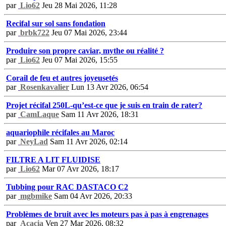
par
Lio62
Jeu 28 Mai 2026, 11:28
Recifal sur sol sans fondation
par
brbk722
Jeu 07 Mai 2026, 23:44
Produire son propre caviar, mythe ou réalité ?
par
Lio62
Jeu 07 Mai 2026, 15:55
Corail de feu et autres joyeusetés
par
Rosenkavalier
Lun 13 Avr 2026, 06:54
Projet récifal 250L-qu’est-ce que je suis en train de rater?
par
CamLaque
Sam 11 Avr 2026, 18:31
aquariophile récifales au Maroc
par
NeyLad
Sam 11 Avr 2026, 02:14
FILTRE A LIT FLUIDISE
par
Lio62
Mar 07 Avr 2026, 18:17
Tubbing pour RAC DASTACO C2
par
mgbmike
Sam 04 Avr 2026, 20:33
Problèmes de bruit avec les moteurs pas à pas à engrenages
par
Acacia
Ven 27 Mar 2026, 08:32