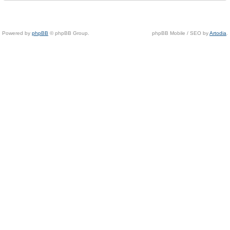
Powered by
phpBB
© phpBB Group.
phpBB Mobile / SEO by
Artodia
.