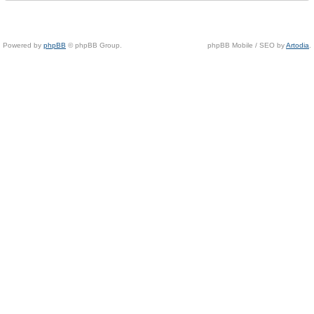
Powered by
phpBB
© phpBB Group.
phpBB Mobile / SEO by
Artodia
.