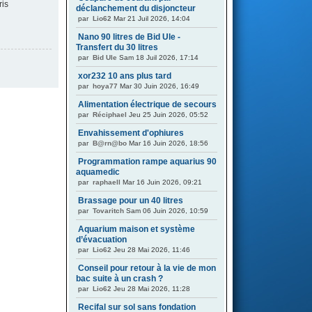
ris
déclanchement du disjoncteur
par
Lio62
Mar 21 Juil 2026, 14:04
Nano 90 litres de Bid Ule -
Transfert du 30 litres
par
Bid Ule
Sam 18 Juil 2026, 17:14
xor232 10 ans plus tard
par
hoya77
Mar 30 Juin 2026, 16:49
Alimentation électrique de secours
par
Réciphael
Jeu 25 Juin 2026, 05:52
Envahissement d'ophiures
par
B@rn@bo
Mar 16 Juin 2026, 18:56
Programmation rampe aquarius 90
aquamedic
par
raphaell
Mar 16 Juin 2026, 09:21
Brassage pour un 40 litres
par
Tovaritch
Sam 06 Juin 2026, 10:59
Aquarium maison et système
d’évacuation
par
Lio62
Jeu 28 Mai 2026, 11:46
Conseil pour retour à la vie de mon
bac suite à un crash ?
par
Lio62
Jeu 28 Mai 2026, 11:28
Recifal sur sol sans fondation