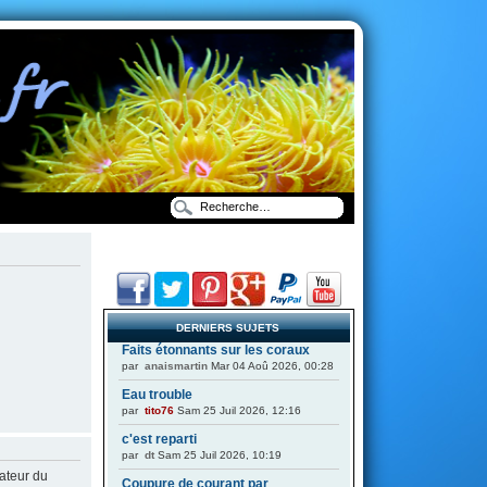
DERNIERS SUJETS
Faits étonnants sur les coraux
par
anaismartin
Mar 04 Aoû 2026, 00:28
Eau trouble
par
tito76
Sam 25 Juil 2026, 12:16
c'est reparti
par
dt
Sam 25 Juil 2026, 10:19
ateur du
Coupure de courant par