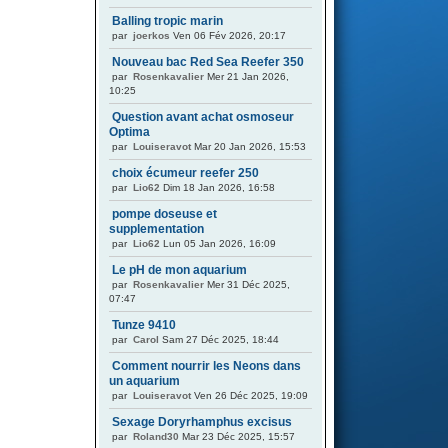
Balling tropic marin
par
joerkos
Ven 06 Fév 2026, 20:17
Nouveau bac Red Sea Reefer 350
par
Rosenkavalier
Mer 21 Jan 2026,
10:25
Question avant achat osmoseur
Optima
par
Louiseravot
Mar 20 Jan 2026, 15:53
choix écumeur reefer 250
par
Lio62
Dim 18 Jan 2026, 16:58
pompe doseuse et
supplementation
par
Lio62
Lun 05 Jan 2026, 16:09
Le pH de mon aquarium
par
Rosenkavalier
Mer 31 Déc 2025,
07:47
Tunze 9410
par
Carol
Sam 27 Déc 2025, 18:44
Comment nourrir les Neons dans
un aquarium
par
Louiseravot
Ven 26 Déc 2025, 19:09
Sexage Doryrhamphus excisus
par
Roland30
Mar 23 Déc 2025, 15:57