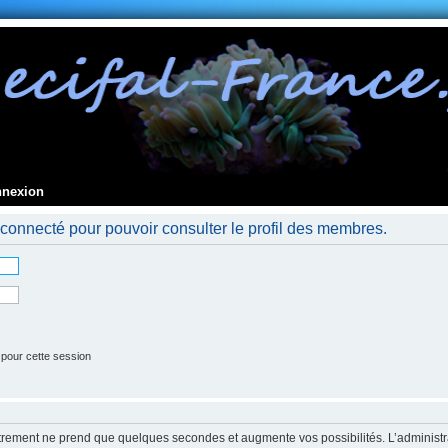
nnexion
connecté pour pouvoir consulter le profil des membres.
 pour cette session
strement ne prend que quelques secondes et augmente vos possibilités. L’administr