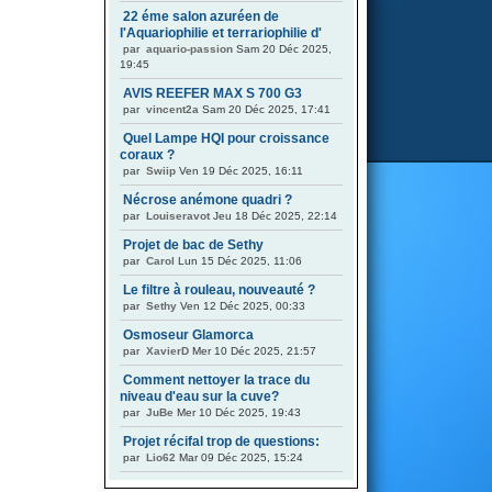
22 éme salon azuréen de
l'Aquariophilie et terrariophilie d'
par
aquario-passion
Sam 20 Déc 2025,
19:45
AVIS REEFER MAX S 700 G3
par
vincent2a
Sam 20 Déc 2025, 17:41
Quel Lampe HQI pour croissance
coraux ?
par
Swiip
Ven 19 Déc 2025, 16:11
Nécrose anémone quadri ?
par
Louiseravot
Jeu 18 Déc 2025, 22:14
Projet de bac de Sethy
par
Carol
Lun 15 Déc 2025, 11:06
Le filtre à rouleau, nouveauté ?
par
Sethy
Ven 12 Déc 2025, 00:33
Osmoseur Glamorca
par
XavierD
Mer 10 Déc 2025, 21:57
Comment nettoyer la trace du
niveau d'eau sur la cuve?
par
JuBe
Mer 10 Déc 2025, 19:43
Projet récifal trop de questions:
par
Lio62
Mar 09 Déc 2025, 15:24