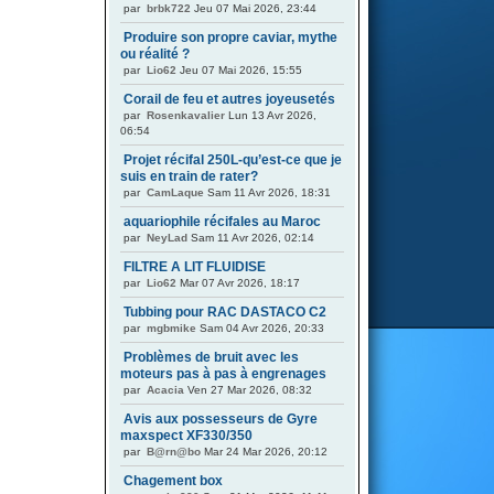
par
brbk722
Jeu 07 Mai 2026, 23:44
Produire son propre caviar, mythe
ou réalité ?
par
Lio62
Jeu 07 Mai 2026, 15:55
Corail de feu et autres joyeusetés
par
Rosenkavalier
Lun 13 Avr 2026,
06:54
Projet récifal 250L-qu’est-ce que je
suis en train de rater?
par
CamLaque
Sam 11 Avr 2026, 18:31
aquariophile récifales au Maroc
par
NeyLad
Sam 11 Avr 2026, 02:14
FILTRE A LIT FLUIDISE
par
Lio62
Mar 07 Avr 2026, 18:17
Tubbing pour RAC DASTACO C2
par
mgbmike
Sam 04 Avr 2026, 20:33
Problèmes de bruit avec les
moteurs pas à pas à engrenages
par
Acacia
Ven 27 Mar 2026, 08:32
Avis aux possesseurs de Gyre
maxspect XF330/350
par
B@rn@bo
Mar 24 Mar 2026, 20:12
Chagement box