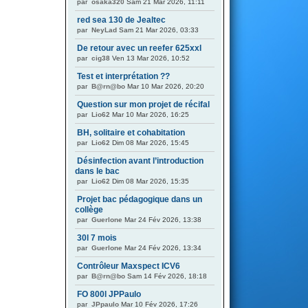
par
osaka320
Sam 21 Mar 2026, 11:11
red sea 130 de Jealtec
par
NeyLad
Sam 21 Mar 2026, 03:33
De retour avec un reefer 625xxl
par
cig38
Ven 13 Mar 2026, 10:52
Test et interprétation ??
par
B@rn@bo
Mar 10 Mar 2026, 20:20
Question sur mon projet de récifal
par
Lio62
Mar 10 Mar 2026, 16:25
BH, solitaire et cohabitation
par
Lio62
Dim 08 Mar 2026, 15:45
Désinfection avant l’introduction
dans le bac
par
Lio62
Dim 08 Mar 2026, 15:35
Projet bac pédagogique dans un
collège
par
Guerlone
Mar 24 Fév 2026, 13:38
30l 7 mois
par
Guerlone
Mar 24 Fév 2026, 13:34
Contrôleur Maxspect ICV6
par
B@rn@bo
Sam 14 Fév 2026, 18:18
FO 800l JPPaulo
par
JPpaulo
Mar 10 Fév 2026, 17:26