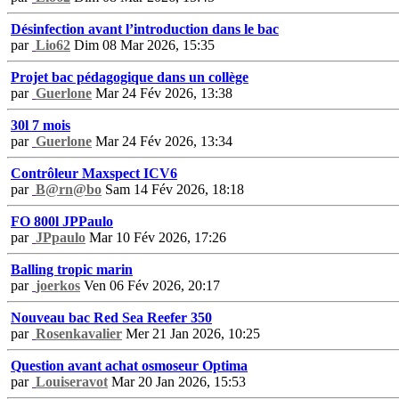
Désinfection avant l’introduction dans le bac
par
Lio62
Dim 08 Mar 2026, 15:35
Projet bac pédagogique dans un collège
par
Guerlone
Mar 24 Fév 2026, 13:38
30l 7 mois
par
Guerlone
Mar 24 Fév 2026, 13:34
Contrôleur Maxspect ICV6
par
B@rn@bo
Sam 14 Fév 2026, 18:18
FO 800l JPPaulo
par
JPpaulo
Mar 10 Fév 2026, 17:26
Balling tropic marin
par
joerkos
Ven 06 Fév 2026, 20:17
Nouveau bac Red Sea Reefer 350
par
Rosenkavalier
Mer 21 Jan 2026, 10:25
Question avant achat osmoseur Optima
par
Louiseravot
Mar 20 Jan 2026, 15:53