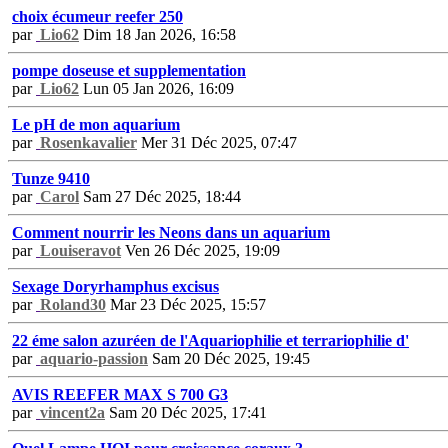
choix écumeur reefer 250
par
Lio62
Dim 18 Jan 2026, 16:58
pompe doseuse et supplementation
par
Lio62
Lun 05 Jan 2026, 16:09
Le pH de mon aquarium
par
Rosenkavalier
Mer 31 Déc 2025, 07:47
Tunze 9410
par
Carol
Sam 27 Déc 2025, 18:44
Comment nourrir les Neons dans un aquarium
par
Louiseravot
Ven 26 Déc 2025, 19:09
Sexage Doryrhamphus excisus
par
Roland30
Mar 23 Déc 2025, 15:57
22 éme salon azuréen de l'Aquariophilie et terrariophilie d'
par
aquario-passion
Sam 20 Déc 2025, 19:45
AVIS REEFER MAX S 700 G3
par
vincent2a
Sam 20 Déc 2025, 17:41