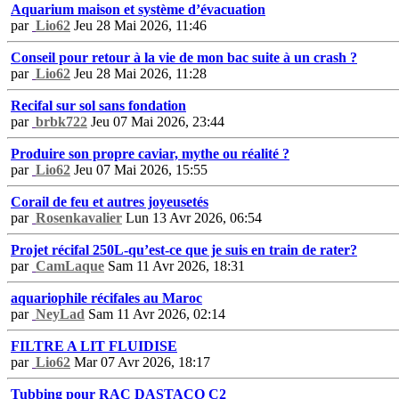
Aquarium maison et système d’évacuation
par
Lio62
Jeu 28 Mai 2026, 11:46
Conseil pour retour à la vie de mon bac suite à un crash ?
par
Lio62
Jeu 28 Mai 2026, 11:28
Recifal sur sol sans fondation
par
brbk722
Jeu 07 Mai 2026, 23:44
Produire son propre caviar, mythe ou réalité ?
par
Lio62
Jeu 07 Mai 2026, 15:55
Corail de feu et autres joyeusetés
par
Rosenkavalier
Lun 13 Avr 2026, 06:54
Projet récifal 250L-qu’est-ce que je suis en train de rater?
par
CamLaque
Sam 11 Avr 2026, 18:31
aquariophile récifales au Maroc
par
NeyLad
Sam 11 Avr 2026, 02:14
FILTRE A LIT FLUIDISE
par
Lio62
Mar 07 Avr 2026, 18:17
Tubbing pour RAC DASTACO C2