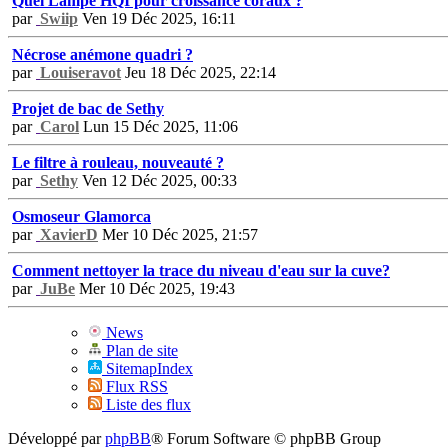
Quel Lampe HQI pour croissance coraux ?
par
Swiip
Ven 19 Déc 2025, 16:11
Nécrose anémone quadri ?
par
Louiseravot
Jeu 18 Déc 2025, 22:14
Projet de bac de Sethy
par
Carol
Lun 15 Déc 2025, 11:06
Le filtre à rouleau, nouveauté ?
par
Sethy
Ven 12 Déc 2025, 00:33
Osmoseur Glamorca
par
XavierD
Mer 10 Déc 2025, 21:57
Comment nettoyer la trace du niveau d'eau sur la cuve?
par
JuBe
Mer 10 Déc 2025, 19:43
News
Plan de site
SitemapIndex
Flux RSS
Liste des flux
Développé par
phpBB
® Forum Software © phpBB Group