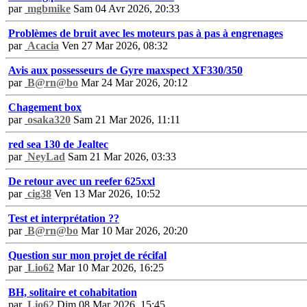
par
mgbmike
Sam 04 Avr 2026, 20:33
Problèmes de bruit avec les moteurs pas à pas à engrenages
par
Acacia
Ven 27 Mar 2026, 08:32
Avis aux possesseurs de Gyre maxspect XF330/350
par
B@rn@bo
Mar 24 Mar 2026, 20:12
Chagement box
par
osaka320
Sam 21 Mar 2026, 11:11
red sea 130 de Jealtec
par
NeyLad
Sam 21 Mar 2026, 03:33
De retour avec un reefer 625xxl
par
cig38
Ven 13 Mar 2026, 10:52
Test et interprétation ??
par
B@rn@bo
Mar 10 Mar 2026, 20:20
Question sur mon projet de récifal
par
Lio62
Mar 10 Mar 2026, 16:25
BH, solitaire et cohabitation
par
Lio62
Dim 08 Mar 2026, 15:45