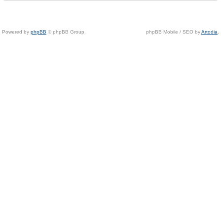
Powered by
phpBB
© phpBB Group.
phpBB Mobile / SEO by
Artodia
.