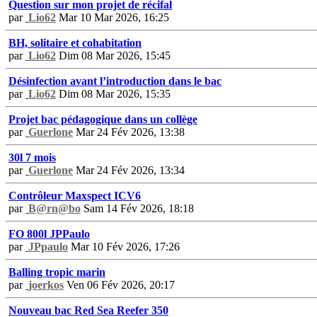
Question sur mon projet de récifal
par
Lio62
Mar 10 Mar 2026, 16:25
BH, solitaire et cohabitation
par
Lio62
Dim 08 Mar 2026, 15:45
Désinfection avant l’introduction dans le bac
par
Lio62
Dim 08 Mar 2026, 15:35
Projet bac pédagogique dans un collège
par
Guerlone
Mar 24 Fév 2026, 13:38
30l 7 mois
par
Guerlone
Mar 24 Fév 2026, 13:34
Contrôleur Maxspect ICV6
par
B@rn@bo
Sam 14 Fév 2026, 18:18
FO 800l JPPaulo
par
JPpaulo
Mar 10 Fév 2026, 17:26
Balling tropic marin
par
joerkos
Ven 06 Fév 2026, 20:17
Nouveau bac Red Sea Reefer 350