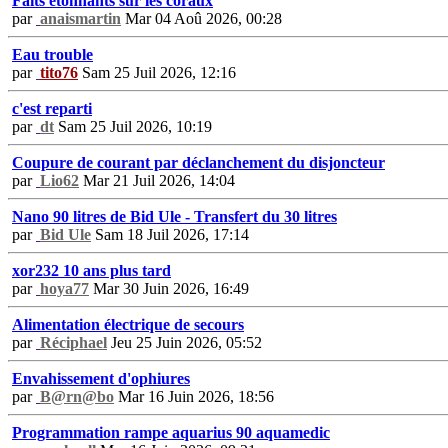
Faits étonnants sur les coraux
par
anaismartin
Mar 04 Aoû 2026, 00:28
Eau trouble
par
tito76
Sam 25 Juil 2026, 12:16
c'est reparti
par
dt
Sam 25 Juil 2026, 10:19
Coupure de courant par déclanchement du disjoncteur
par
Lio62
Mar 21 Juil 2026, 14:04
Nano 90 litres de Bid Ule - Transfert du 30 litres
par
Bid Ule
Sam 18 Juil 2026, 17:14
xor232 10 ans plus tard
par
hoya77
Mar 30 Juin 2026, 16:49
Alimentation électrique de secours
par
Réciphael
Jeu 25 Juin 2026, 05:52
Envahissement d'ophiures
par
B@rn@bo
Mar 16 Juin 2026, 18:56
Programmation rampe aquarius 90 aquamedic