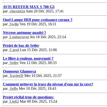
AVIS REEFER MAX S 700 G3
par
vincent2a
Sam 20 Déc 2025, 17:41
Quel Lampe HQI pour croissance coraux ?
par
Swiip
Ven 19 Déc 2025, 16:11
Nécrose anémone quadri ?
par
Louiseravot
Jeu 18 Déc 2025, 22:14
Projet de bac de Sethy
par
Carol
Lun 15 Déc 2025, 11:06
Le filtre à rouleau, nouveauté ?
par
Sethy
Ven 12 Déc 2025, 00:33
Osmoseur Glamorca
par
XavierD
Mer 10 Déc 2025, 21:57
Comment nettoyer la trace du niveau d'eau sur la cuve?
par
JuBe
Mer 10 Déc 2025, 19:43
Projet récifal trop de questions:
par
Lio62
Mar 09 Déc 2025, 15:24