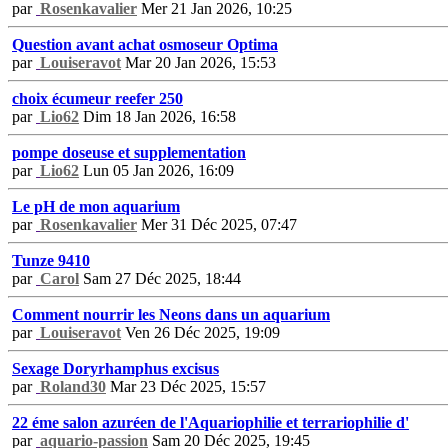
par
Rosenkavalier
Mer 21 Jan 2026, 10:25
Question avant achat osmoseur Optima
par
Louiseravot
Mar 20 Jan 2026, 15:53
choix écumeur reefer 250
par
Lio62
Dim 18 Jan 2026, 16:58
pompe doseuse et supplementation
par
Lio62
Lun 05 Jan 2026, 16:09
Le pH de mon aquarium
par
Rosenkavalier
Mer 31 Déc 2025, 07:47
Tunze 9410
par
Carol
Sam 27 Déc 2025, 18:44
Comment nourrir les Neons dans un aquarium
par
Louiseravot
Ven 26 Déc 2025, 19:09
Sexage Doryrhamphus excisus
par
Roland30
Mar 23 Déc 2025, 15:57
22 éme salon azuréen de l'Aquariophilie et terrariophilie d'
par
aquario-passion
Sam 20 Déc 2025, 19:45