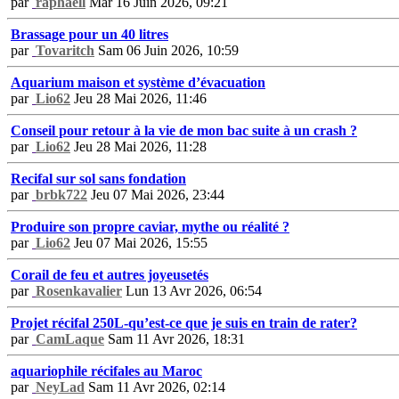
par
raphaell
Mar 16 Juin 2026, 09:21
Brassage pour un 40 litres
par
Tovaritch
Sam 06 Juin 2026, 10:59
Aquarium maison et système d’évacuation
par
Lio62
Jeu 28 Mai 2026, 11:46
Conseil pour retour à la vie de mon bac suite à un crash ?
par
Lio62
Jeu 28 Mai 2026, 11:28
Recifal sur sol sans fondation
par
brbk722
Jeu 07 Mai 2026, 23:44
Produire son propre caviar, mythe ou réalité ?
par
Lio62
Jeu 07 Mai 2026, 15:55
Corail de feu et autres joyeusetés
par
Rosenkavalier
Lun 13 Avr 2026, 06:54
Projet récifal 250L-qu’est-ce que je suis en train de rater?
par
CamLaque
Sam 11 Avr 2026, 18:31
aquariophile récifales au Maroc
par
NeyLad
Sam 11 Avr 2026, 02:14