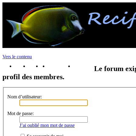
Vers le contenu
portail
forum
faq
m'enregister
connexion
Le forum exig
profil des membres.
Nom d’utilisateur:
Mot de passe:
J’ai oublié mon mot de passe