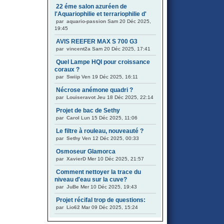
22 éme salon azuréen de
l'Aquariophilie et terrariophilie d'
par
aquario-passion
Sam 20 Déc 2025,
19:45
AVIS REEFER MAX S 700 G3
par
vincent2a
Sam 20 Déc 2025, 17:41
Quel Lampe HQI pour croissance
coraux ?
par
Swiip
Ven 19 Déc 2025, 16:11
Nécrose anémone quadri ?
par
Louiseravot
Jeu 18 Déc 2025, 22:14
Projet de bac de Sethy
par
Carol
Lun 15 Déc 2025, 11:06
Le filtre à rouleau, nouveauté ?
par
Sethy
Ven 12 Déc 2025, 00:33
Osmoseur Glamorca
par
XavierD
Mer 10 Déc 2025, 21:57
Comment nettoyer la trace du
niveau d'eau sur la cuve?
par
JuBe
Mer 10 Déc 2025, 19:43
Projet récifal trop de questions:
par
Lio62
Mar 09 Déc 2025, 15:24