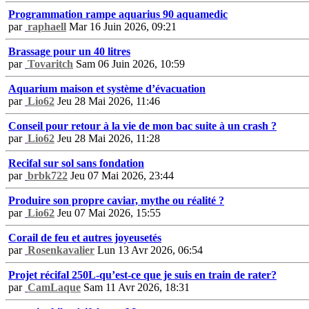
Programmation rampe aquarius 90 aquamedic
par
raphaell
Mar 16 Juin 2026, 09:21
Brassage pour un 40 litres
par
Tovaritch
Sam 06 Juin 2026, 10:59
Aquarium maison et système d’évacuation
par
Lio62
Jeu 28 Mai 2026, 11:46
Conseil pour retour à la vie de mon bac suite à un crash ?
par
Lio62
Jeu 28 Mai 2026, 11:28
Recifal sur sol sans fondation
par
brbk722
Jeu 07 Mai 2026, 23:44
Produire son propre caviar, mythe ou réalité ?
par
Lio62
Jeu 07 Mai 2026, 15:55
Corail de feu et autres joyeusetés
par
Rosenkavalier
Lun 13 Avr 2026, 06:54
Projet récifal 250L-qu’est-ce que je suis en train de rater?
par
CamLaque
Sam 11 Avr 2026, 18:31