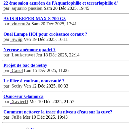
22 éme salon azuréen de l'Aquariophilie et terrariophilie d'
par
aquario-passion
Sam 20 Déc 2025, 19:45
AVIS REEFER MAX S 700 G3
par
vincent2a
Sam 20 Déc 2025, 17:41
Quel Lampe HQI pour croissance coraux ?
par
Swiip
Ven 19 Déc 2025, 16:11
Nécrose anémone quadri ?
par
Louiseravot
Jeu 18 Déc 2025, 22:14
Projet de bac de Sethy
par
Carol
Lun 15 Déc 2025, 11:06
Le filtre à rouleau, nouveauté ?
par
Sethy
Ven 12 Déc 2025, 00:33
Osmoseur Glamorca
par
XavierD
Mer 10 Déc 2025, 21:57
Comment nettoyer la trace du niveau d'eau sur la cuve?
par
JuBe
Mer 10 Déc 2025, 19:43