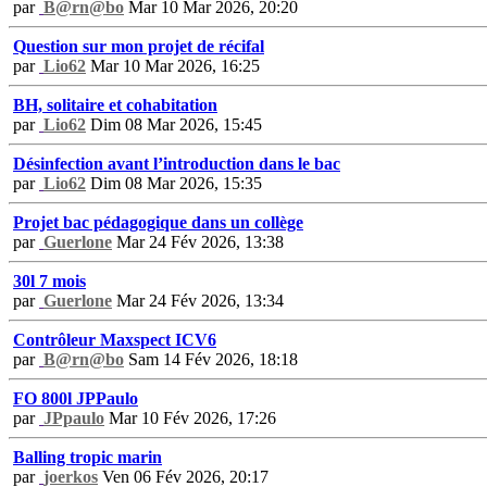
par
B@rn@bo
Mar 10 Mar 2026, 20:20
Question sur mon projet de récifal
par
Lio62
Mar 10 Mar 2026, 16:25
BH, solitaire et cohabitation
par
Lio62
Dim 08 Mar 2026, 15:45
Désinfection avant l’introduction dans le bac
par
Lio62
Dim 08 Mar 2026, 15:35
Projet bac pédagogique dans un collège
par
Guerlone
Mar 24 Fév 2026, 13:38
30l 7 mois
par
Guerlone
Mar 24 Fév 2026, 13:34
Contrôleur Maxspect ICV6
par
B@rn@bo
Sam 14 Fév 2026, 18:18
FO 800l JPPaulo
par
JPpaulo
Mar 10 Fév 2026, 17:26
Balling tropic marin
par
joerkos
Ven 06 Fév 2026, 20:17