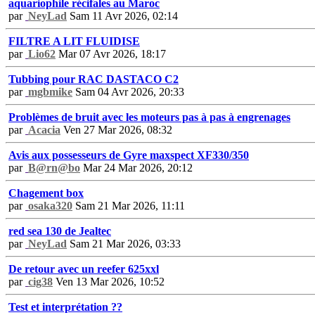
aquariophile récifales au Maroc
par
NeyLad
Sam 11 Avr 2026, 02:14
FILTRE A LIT FLUIDISE
par
Lio62
Mar 07 Avr 2026, 18:17
Tubbing pour RAC DASTACO C2
par
mgbmike
Sam 04 Avr 2026, 20:33
Problèmes de bruit avec les moteurs pas à pas à engrenages
par
Acacia
Ven 27 Mar 2026, 08:32
Avis aux possesseurs de Gyre maxspect XF330/350
par
B@rn@bo
Mar 24 Mar 2026, 20:12
Chagement box
par
osaka320
Sam 21 Mar 2026, 11:11
red sea 130 de Jealtec
par
NeyLad
Sam 21 Mar 2026, 03:33
De retour avec un reefer 625xxl
par
cig38
Ven 13 Mar 2026, 10:52
Test et interprétation ??