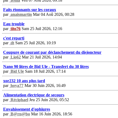
par
Iesha
Ven 07 Aoû 2026, 09:18
Faits étonnants sur les coraux
par
anaismartin
Mar 04 Aoû 2026, 00:28
Eau trouble
par
tito76
Sam 25 Juil 2026, 12:16
c'est reparti
par
dt
Sam 25 Juil 2026, 10:19
Coupure de courant par déclanchement du disjoncteur
par
Lio62
Mar 21 Juil 2026, 14:04
Nano 90 litres de Bid Ule - Transfert du 30 litres
par
Bid Ule
Sam 18 Juil 2026, 17:14
xor232 10 ans plus tard
par
hoya77
Mar 30 Juin 2026, 16:49
Alimentation électrique de secours
par
Réciphael
Jeu 25 Juin 2026, 05:52
Envahissement d'ophiures
par
B@rn@bo
Mar 16 Juin 2026, 18:56