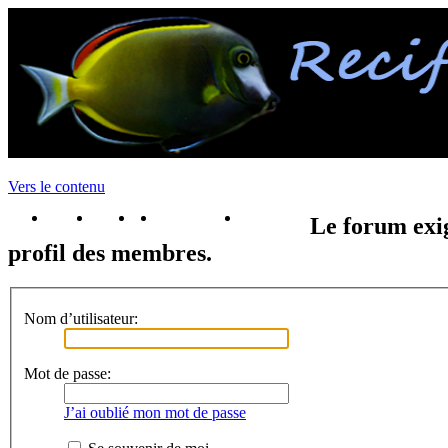
Vers le contenu
portail
forum
faq
m'enregister
connexion
Le forum exig
profil des membres.
Nom d’utilisateur:
Mot de passe:
J’ai oublié mon mot de passe