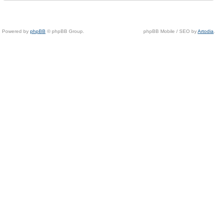
Powered by
phpBB
© phpBB Group.
phpBB Mobile / SEO by
Artodia
.