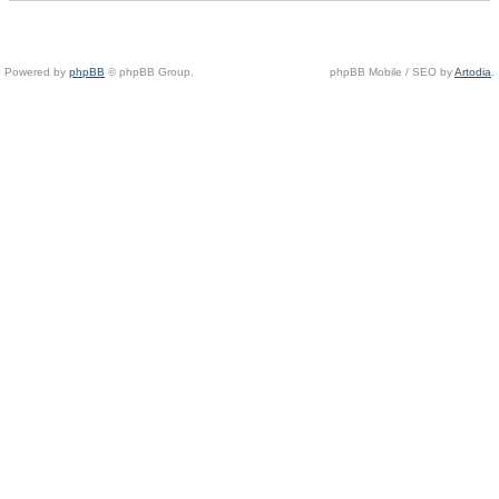
Powered by
phpBB
© phpBB Group.
phpBB Mobile / SEO by
Artodia
.