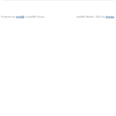
Powered by
phpBB
© phpBB Group.
phpBB Mobile / SEO by
Artodia
.