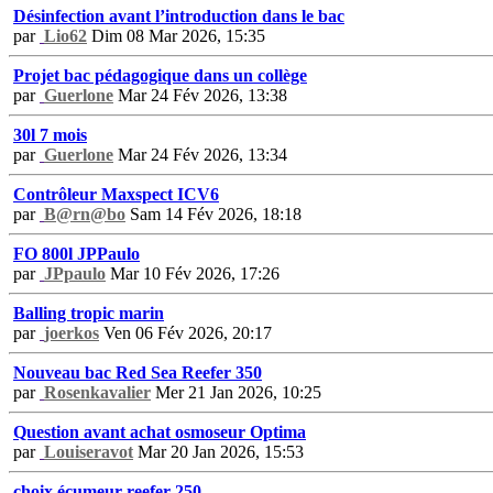
Désinfection avant l’introduction dans le bac
par
Lio62
Dim 08 Mar 2026, 15:35
Projet bac pédagogique dans un collège
par
Guerlone
Mar 24 Fév 2026, 13:38
30l 7 mois
par
Guerlone
Mar 24 Fév 2026, 13:34
Contrôleur Maxspect ICV6
par
B@rn@bo
Sam 14 Fév 2026, 18:18
FO 800l JPPaulo
par
JPpaulo
Mar 10 Fév 2026, 17:26
Balling tropic marin
par
joerkos
Ven 06 Fév 2026, 20:17
Nouveau bac Red Sea Reefer 350
par
Rosenkavalier
Mer 21 Jan 2026, 10:25
Question avant achat osmoseur Optima
par
Louiseravot
Mar 20 Jan 2026, 15:53
choix écumeur reefer 250