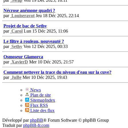
par
Swiip
Ven 19 Déc 2025, 16:11
Nécrose anémone quadri ?
par
Louiseravot
Jeu 18 Déc 2025, 22:14
Projet de bac de Sethy
par
Carol
Lun 15 Déc 2025, 11:06
Le filtre à rouleau, nouveauté ?
par
Sethy
Ven 12 Déc 2025, 00:33
Osmoseur Glamorca
par
XavierD
Mer 10 Déc 2025, 21:57
Comment nettoyer la trace du niveau d'eau sur la cuve?
par
JuBe
Mer 10 Déc 2025, 19:43
News
Plan de site
SitemapIndex
Flux RSS
Liste des flux
Développé par
phpBB
® Forum Software © phpBB Group
Traduit par
phpBB-fr.com