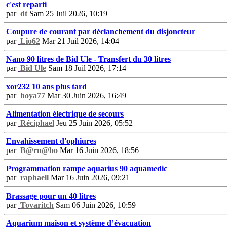
c'est reparti
par
dt
Sam 25 Juil 2026, 10:19
Coupure de courant par déclanchement du disjoncteur
par
Lio62
Mar 21 Juil 2026, 14:04
Nano 90 litres de Bid Ule - Transfert du 30 litres
par
Bid Ule
Sam 18 Juil 2026, 17:14
xor232 10 ans plus tard
par
hoya77
Mar 30 Juin 2026, 16:49
Alimentation électrique de secours
par
Réciphael
Jeu 25 Juin 2026, 05:52
Envahissement d'ophiures
par
B@rn@bo
Mar 16 Juin 2026, 18:56
Programmation rampe aquarius 90 aquamedic
par
raphaell
Mar 16 Juin 2026, 09:21
Brassage pour un 40 litres
par
Tovaritch
Sam 06 Juin 2026, 10:59
Aquarium maison et système d’évacuation