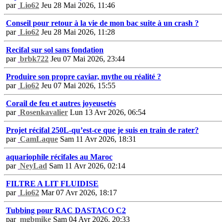
par
Lio62
Jeu 28 Mai 2026, 11:46
Conseil pour retour à la vie de mon bac suite à un crash ?
par
Lio62
Jeu 28 Mai 2026, 11:28
Recifal sur sol sans fondation
par
brbk722
Jeu 07 Mai 2026, 23:44
Produire son propre caviar, mythe ou réalité ?
par
Lio62
Jeu 07 Mai 2026, 15:55
Corail de feu et autres joyeusetés
par
Rosenkavalier
Lun 13 Avr 2026, 06:54
Projet récifal 250L-qu’est-ce que je suis en train de rater?
par
CamLaque
Sam 11 Avr 2026, 18:31
aquariophile récifales au Maroc
par
NeyLad
Sam 11 Avr 2026, 02:14
FILTRE A LIT FLUIDISE
par
Lio62
Mar 07 Avr 2026, 18:17
Tubbing pour RAC DASTACO C2
par
mgbmike
Sam 04 Avr 2026, 20:33