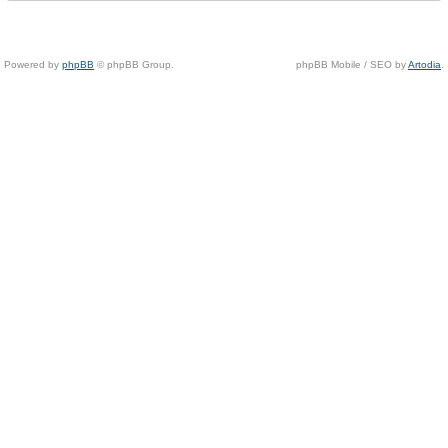
Powered by
phpBB
© phpBB Group.
phpBB Mobile / SEO by
Artodia
.