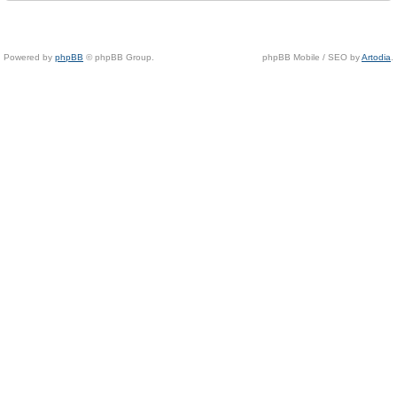
Powered by
phpBB
© phpBB Group.
phpBB Mobile / SEO by
Artodia
.