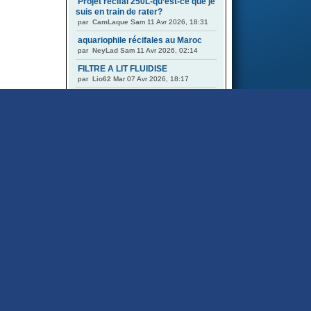
Projet récifal 250L-qu’est-ce que je
suis en train de rater?
par
CamLaque
Sam 11 Avr 2026, 18:31
aquariophile récifales au Maroc
par
NeyLad
Sam 11 Avr 2026, 02:14
FILTRE A LIT FLUIDISE
par
Lio62
Mar 07 Avr 2026, 18:17
Tubbing pour RAC DASTACO C2
par
mgbmike
Sam 04 Avr 2026, 20:33
Problèmes de bruit avec les
moteurs pas à pas à engrenages
par
Acacia
Ven 27 Mar 2026, 08:32
Avis aux possesseurs de Gyre
maxspect XF330/350
par
B@rn@bo
Mar 24 Mar 2026, 20:12
Chagement box
par
osaka320
Sam 21 Mar 2026, 11:11
red sea 130 de Jealtec
par
NeyLad
Sam 21 Mar 2026, 03:33
De retour avec un reefer 625xxl
par
cig38
Ven 13 Mar 2026, 10:52
Test et interprétation ??
par
B@rn@bo
Mar 10 Mar 2026, 20:20