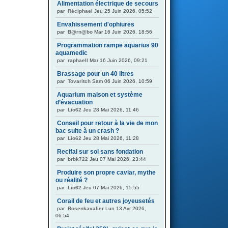
Alimentation électrique de secours
par
Réciphael
Jeu 25 Juin 2026, 05:52
Envahissement d'ophiures
par
B@rn@bo
Mar 16 Juin 2026, 18:56
Programmation rampe aquarius 90
aquamedic
par
raphaell
Mar 16 Juin 2026, 09:21
Brassage pour un 40 litres
par
Tovaritch
Sam 06 Juin 2026, 10:59
Aquarium maison et système
d’évacuation
par
Lio62
Jeu 28 Mai 2026, 11:46
Conseil pour retour à la vie de mon
bac suite à un crash ?
par
Lio62
Jeu 28 Mai 2026, 11:28
Recifal sur sol sans fondation
par
brbk722
Jeu 07 Mai 2026, 23:44
Produire son propre caviar, mythe
ou réalité ?
par
Lio62
Jeu 07 Mai 2026, 15:55
Corail de feu et autres joyeusetés
par
Rosenkavalier
Lun 13 Avr 2026,
06:54