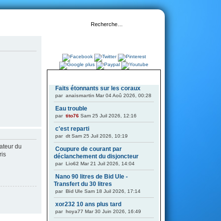
DERNIERS SUJETS
Faits étonnants sur les coraux
par
anaismartin
Mar 04 Aoû 2026, 00:28
Eau trouble
par
tito76
Sam 25 Juil 2026, 12:16
c'est reparti
par
dt
Sam 25 Juil 2026, 10:19
ateur du
Coupure de courant par
ris
déclanchement du disjoncteur
par
Lio62
Mar 21 Juil 2026, 14:04
Nano 90 litres de Bid Ule -
Transfert du 30 litres
par
Bid Ule
Sam 18 Juil 2026, 17:14
xor232 10 ans plus tard
par
hoya77
Mar 30 Juin 2026, 16:49